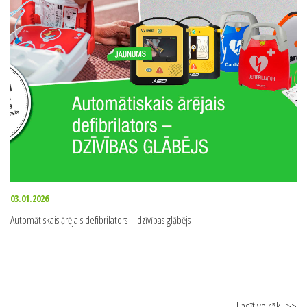
03.01.2026
Automātiskais ārējais defibrilators – dzīvības glābējs
Lasīt vairāk
>>