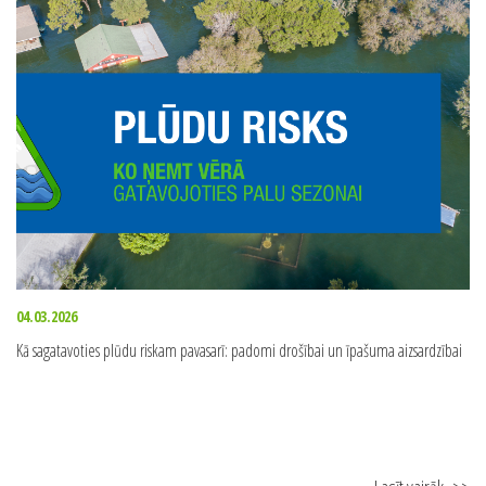
04.03.2026
Kā sagatavoties plūdu riskam pavasarī: padomi drošībai un īpašuma aizsardzībai