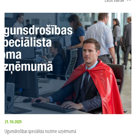
21.10.2025
Ugunsdrošības speciālista nozīme uzņēmumā