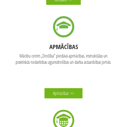
APMĀCĪBAS
Mācību centrs „Drošība” piedāvā apmācības, instruktāžas un
praktiskās nodarbības ugunsdrošības un darba aizsardzības jomās.
Apmācības
>>