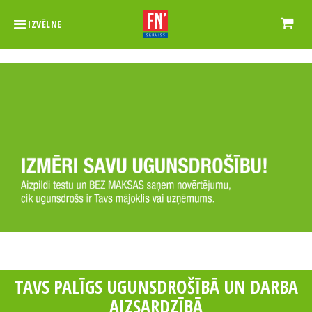
IZVĒLNE
Izmērīt ugunsdrošību
>>
TAVS PALĪGS UGUNSDROŠĪBĀ UN DARBA
AIZSARDZĪBĀ