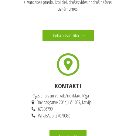
aizsardzības prasību izpildei, drošas vides nodrošināšanai
uzņēmumos.
Darba aizsardzība
>>
KONTAKTI
Rīgas birojs un veikals/noliktava Rīga
Brīvības gatve 204b, LV-1039, Latvija
67556799
WhatsApp: 27070080
Kontakti
>>