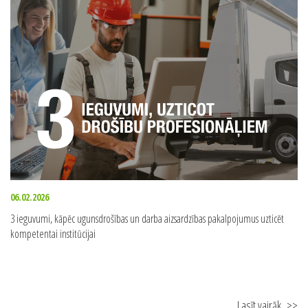
06.02.2026
3 ieguvumi, kāpēc ugunsdrošības un darba aizsardzības pakalpojumus uzticēt
kompetentai institūcijai
Lasīt vairāk
>>