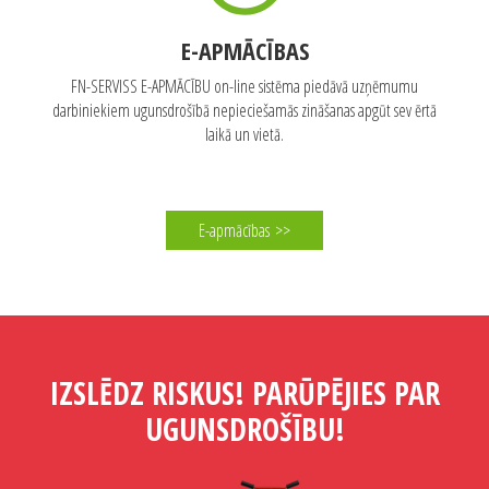
E-APMĀCĪBAS
FN-SERVISS E-APMĀCĪBU on-line sistēma piedāvā uzņēmumu
darbiniekiem ugunsdrošībā nepieciešamās zināšanas apgūt sev ērtā
laikā un vietā.
E-apmācības
>>
IZSLĒDZ RISKUS! PARŪPĒJIES PAR
UGUNSDROŠĪBU!