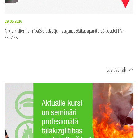
29.06.2026
Circle K klientiem īpašs piedāvājums ugunsdzēsības aparātu pārbaudei FN-
SERVISS
Lasīt vairāk
>>