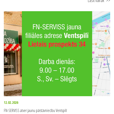
Lasīt vairāk
>>
12.02.2026
FN-SERVISS atver jaunu pārstāvniecību Ventspilī