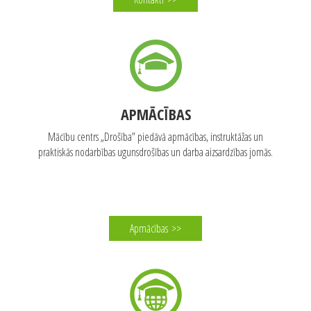
KONTAKTI
Rīgas birojs un veikals/noliktava Rīga
Brīvības gatve 204b, LV-1039, Latvija
67556799
WhatsApp: 27070080
Kontakti
>>
APMĀCĪBAS
Mācību centrs „Drošība” piedāvā apmācības, instruktāžas un
praktiskās nodarbības ugunsdrošības un darba aizsardzības jomās.