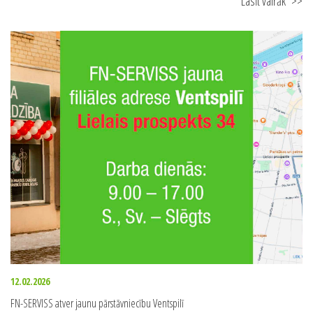
04.03.2026
Kā sagatavoties plūdu riskam pavasarī: padomi drošībai un īpašuma aizsardzībai
Lasīt vairāk
>>