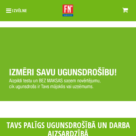
IZVĒLNE
FN-SERVISS VADOŠAIS DROŠĪBAS
EKSPERTS BALTIJĀ UGUNSDROŠĪBĀ UN
DARBA AIZSARDZĪBĀ