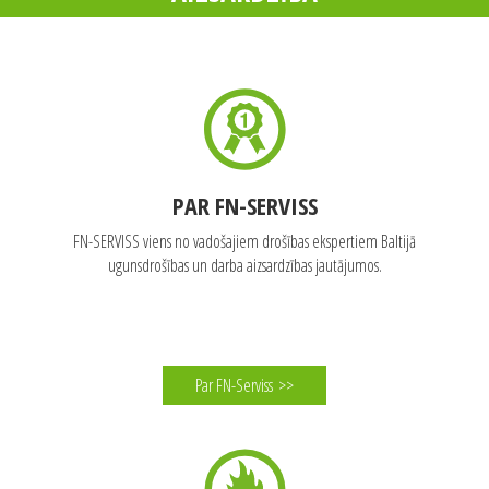
Par FN-Serviss
>>
TAVS PALĪGS UGUNSDROŠĪBĀ UN DARBA
AIZSARDZĪBĀ
PAR FN-SERVISS
FN-SERVISS viens no vadošajiem drošības ekspertiem Baltijā
ugunsdrošības un darba aizsardzības jautājumos.