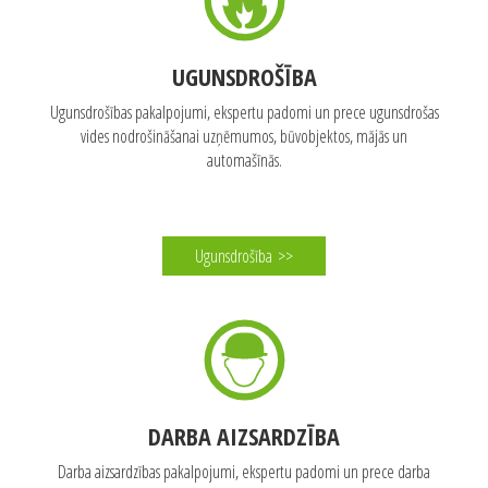
Par FN-Serviss
>>
UGUNSDROŠĪBA
Ugunsdrošības pakalpojumi, ekspertu padomi un prece ugunsdrošas
vides nodrošināšanai uzņēmumos, būvobjektos, mājās un
automašīnās.
Ugunsdrošība
>>