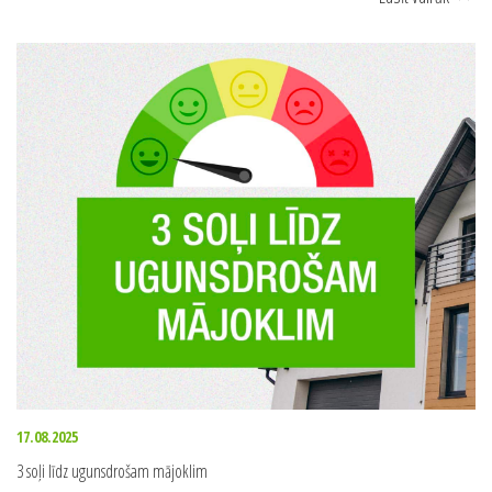
06.02.2026
3 ieguvumi, kāpēc ugunsdrošības un darba aizsardzības pakalpojumus uzticēt
kompetentai institūcijai
Lasīt vairāk
>>