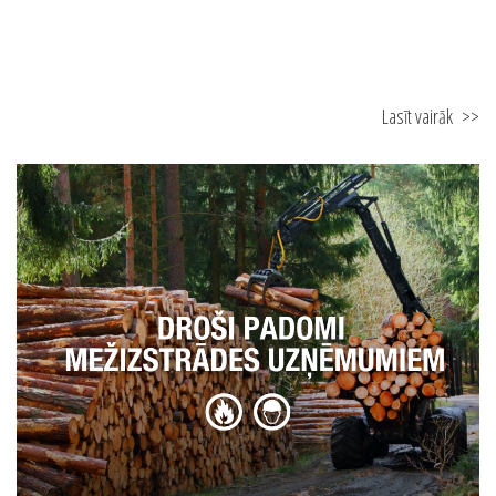
04.03.2025
Viedie risinājumi drošākai evakuācijai un ātrai ugunsgrēka atklāšanai
Lasīt vairāk
>>