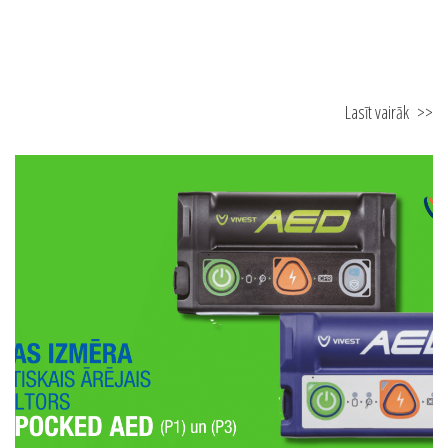
12.02.2026
FN-SERVISS atver jaunu pārstāvniecību Ventspilī
Lasīt vairāk
>>