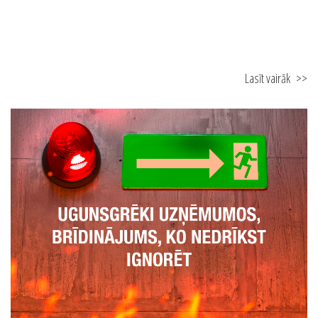
21.10.2025
Ugunsdrošības speciālista nozīme uzņēmumā
Lasīt vairāk
>>