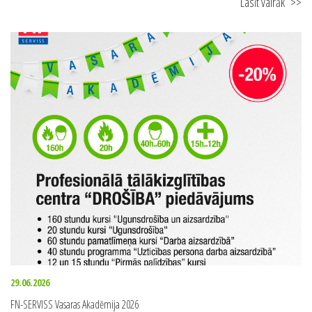
30.06.2026
Drošības pasākumi zibens laikā. Noskaidro kā sevi pasargāt!
Lasīt vairāk
>>