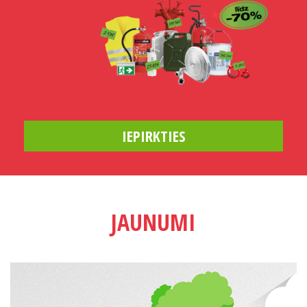
60 STUNDU PAMATLĪMEŅA KURSI
„DARBA AIZSARDZĪBĀ”
UZZINĀT VAIRĀK