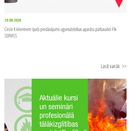
29.06.2026
Circle K klientiem īpašs piedāvājums ugunsdzēsības aparātu pārbaudei FN-
SERVISS