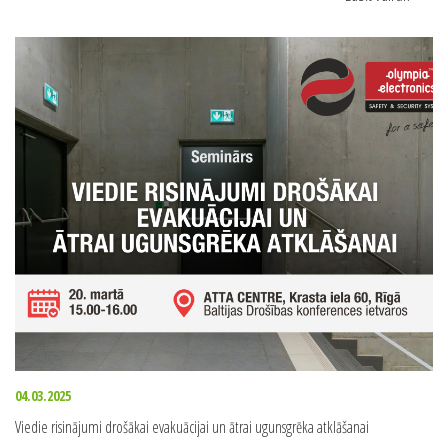
12.03.2025
Biežākās kļūdas objektā, kas norāda uz to, ka nepieciešams ugunsdrošības audits
Lasīt vairāk
>>