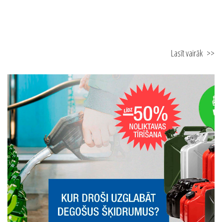
17.08.2025
3 soļi līdz ugunsdrošam mājoklim
Lasīt vairāk
>>