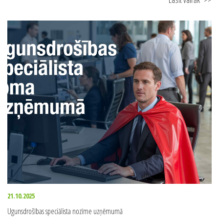
03.01.2026
Automātiskais ārējais defibrilators – dzīvības glābējs
Lasīt vairāk
>>