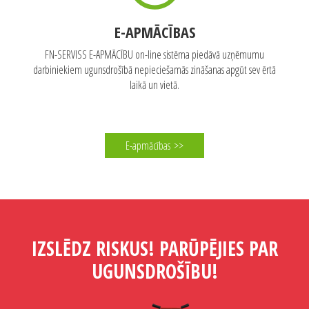
Apmācības
>>
E-APMĀCĪBAS
FN-SERVISS E-APMĀCĪBU on-line sistēma piedāvā uzņēmumu
darbiniekiem ugunsdrošībā nepieciešamās zināšanas apgūt sev ērtā
laikā un vietā.
E-apmācības
>>