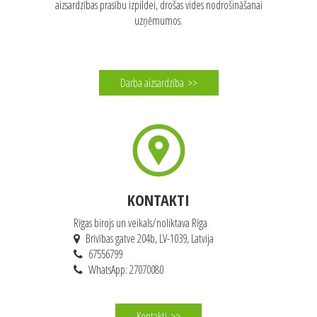
DARBA AIZSARDZĪBA
Darba aizsardzības pakalpojumi, ekspertu padomi un prece darba
aizsardzības prasību izpildei, drošas vides nodrošināšanai
uzņēmumos.
Darba aizsardzība
>>