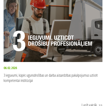
Lasīt vairāk
>>
06.02.2026
3 ieguvumi, kāpēc ugunsdrošības un darba aizsardzības pakalpojumus uzticēt