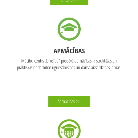
67556799
WhatsApp: 27070080
Kontakti
>>
APMĀCĪBAS
Mācību centrs „Drošība” piedāvā apmācības, instruktāžas un
praktiskās nodarbības ugunsdrošības un darba aizsardzības jomās.
Apmācības
>>