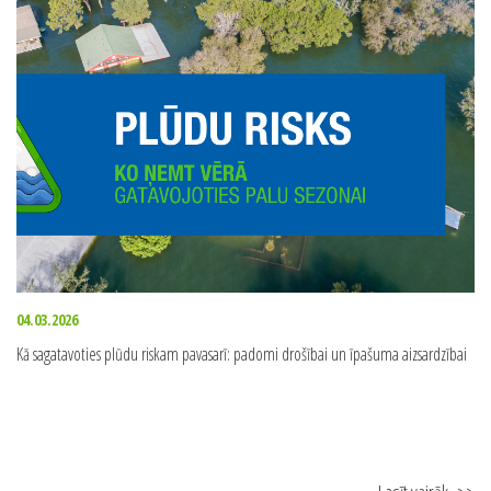
Lasīt vairāk
>>
04.03.2026
Kā sagatavoties plūdu riskam pavasarī: padomi drošībai un īpašuma aizsardzībai