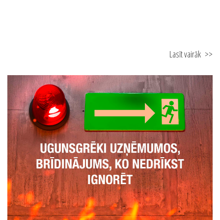
21.10.2025
Ugunsdrošības speciālista nozīme uzņēmumā
Lasīt vairāk
>>