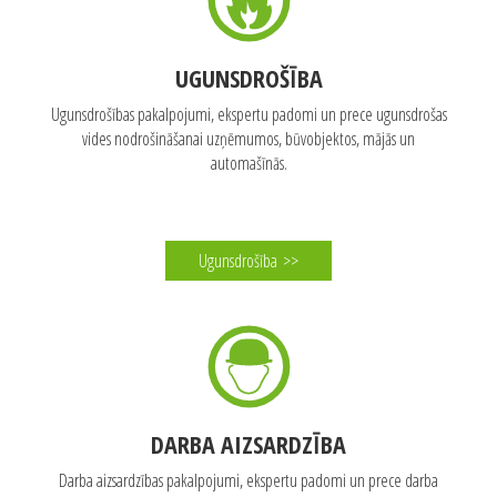
Par FN-Serviss
>>
UGUNSDROŠĪBA
Ugunsdrošības pakalpojumi, ekspertu padomi un prece ugunsdrošas
vides nodrošināšanai uzņēmumos, būvobjektos, mājās un
automašīnās.
Ugunsdrošība
>>