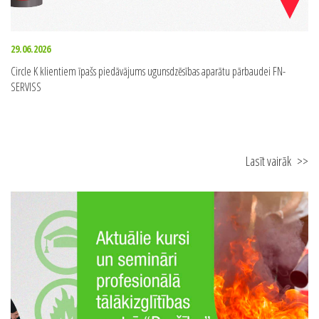
29.06.2026
Circle K klientiem īpašs piedāvājums ugunsdzēsības aparātu pārbaudei FN-
SERVISS
Lasīt vairāk
>>