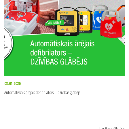
Lasīt vairāk
>>
03.01.2026
Automātiskais ārējais defibrilators – dzīvības glābējs