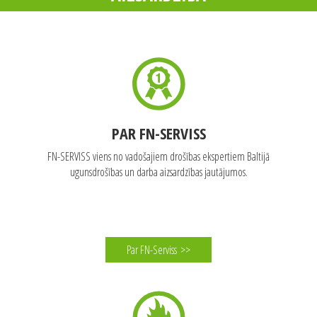
Par FN-Serviss
>>
TAVS PALĪGS UGUNSDROŠĪBĀ UN DARBA
AIZSARDZĪBĀ
PAR FN-SERVISS
FN-SERVISS viens no vadošajiem drošības ekspertiem Baltijā
ugunsdrošības un darba aizsardzības jautājumos.