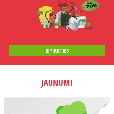
IZSLĒDZ RISKUS! PARŪPĒJIES PAR
UGUNSDROŠĪBU!
IEPIRKTIES
JAUNUMI