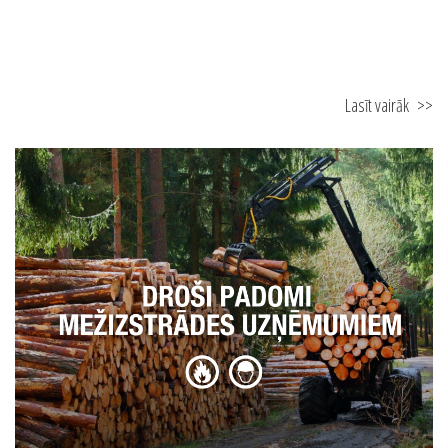
04.03.2025
Viedie risinājumi drošākai evakuācijai un ātrai ugunsgrēka atklāšanai
Lasīt vairāk
>>