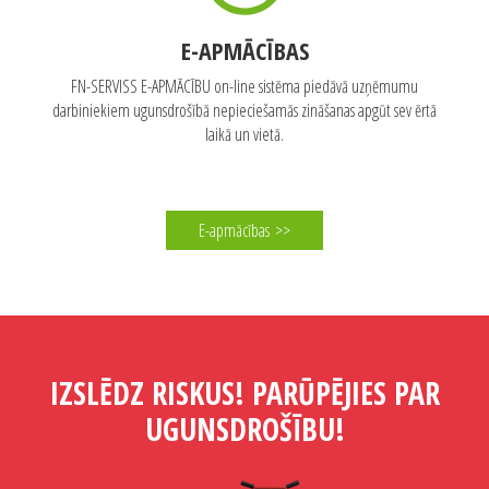
E-APMĀCĪBAS
FN-SERVISS E-APMĀCĪBU on-line sistēma piedāvā uzņēmumu
darbiniekiem ugunsdrošībā nepieciešamās zināšanas apgūt sev ērtā
laikā un vietā.
E-apmācības
>>