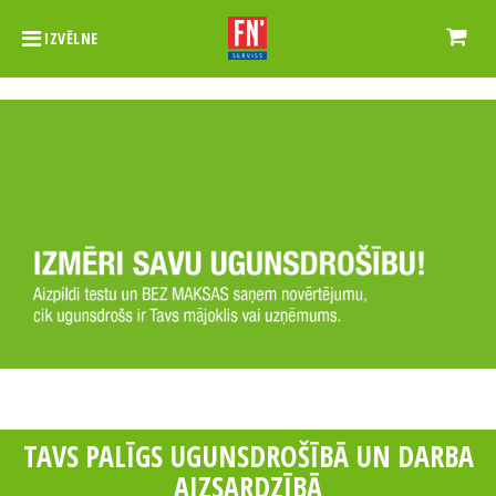
IZVĒLNE
FN-SERVISS VADOŠAIS DROŠĪBAS
EKSPERTS BALTIJĀ UGUNSDROŠĪBĀ
DARBA AIZSARDZĪBĀ