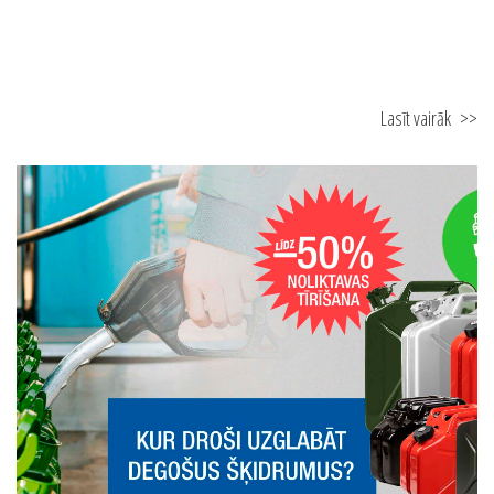
17.08.2025
3 soļi līdz ugunsdrošam mājoklim
Lasīt vairāk
>>