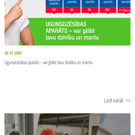
02.11.2025
Ugunsdzēsības aparāts – var glābt tavu dzīvību un mantu