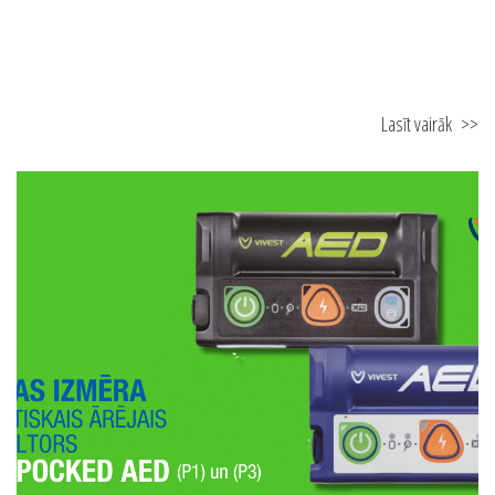
12.02.2026
FN-SERVISS atver jaunu pārstāvniecību Ventspilī
Lasīt vairāk
>>