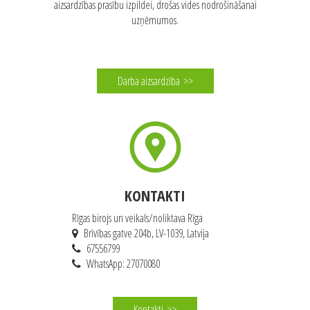
DARBA AIZSARDZĪBA
Darba aizsardzības pakalpojumi, ekspertu padomi un prece darba
aizsardzības prasību izpildei, drošas vides nodrošināšanai
uzņēmumos.
Darba aizsardzība
>>
KONTAKTI
Rīgas birojs un veikals/noliktava Rīga
Brīvības gatve 204b, LV-1039, Latvija