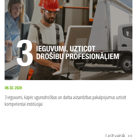
06.02.2026
3 ieguvumi, kāpēc ugunsdrošības un darba aizsardzības pakalpojumus uzticēt
kompetentai institūcijai
Lasīt vairāk
>>