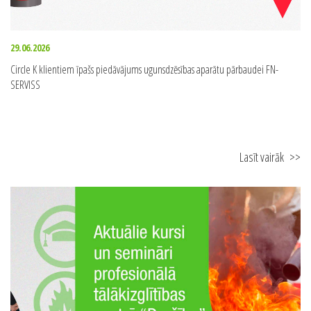
29.06.2026
Circle K klientiem īpašs piedāvājums ugunsdzēsības aparātu pārbaudei FN-
SERVISS
Lasīt vairāk
>>