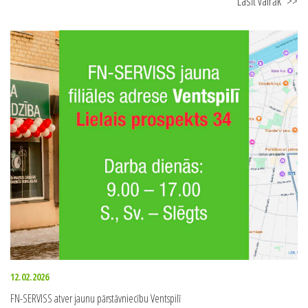
Lasīt vairāk
>>
12.02.2026
FN-SERVISS atver jaunu pārstāvniecību Ventspilī