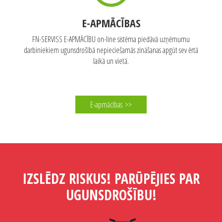
E-APMĀCĪBAS
FN-SERVISS E-APMĀCĪBU on-line sistēma piedāvā uzņēmumu
darbiniekiem ugunsdrošībā nepieciešamās zināšanas apgūt sev ērtā
laikā un vietā.
E-apmācības
>>
IZSLĒDZ RISKUS! PARŪPĒJIES PAR
UGUNSDROŠĪBU!