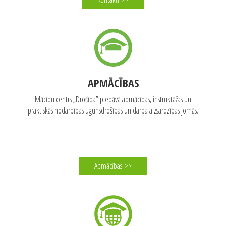
APMĀCĪBAS
Mācību centrs „Drošība” piedāvā apmācības, instruktāžas un
praktiskās nodarbības ugunsdrošības un darba aizsardzības jomās.
Apmācības
>>