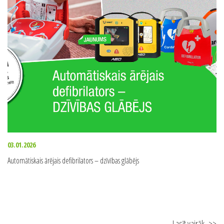
03.01.2026
Automātiskais ārējais defibrilators – dzīvības glābējs
Lasīt vairāk
>>