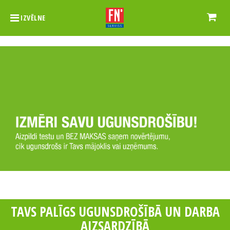
IZVĒLNE
Izmērīt ugunsdrošību
>>
TAVS PALĪGS UGUNSDROŠĪBĀ UN DARBA
AIZSARDZĪBĀ