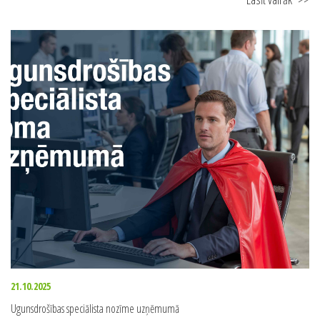
21.10.2025
Ugunsdrošības speciālista nozīme uzņēmumā