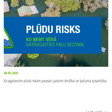
04.03.2026
Kā sagatavoties plūdu riskam pavasarī: padomi drošībai un īpašuma aizsardzībai