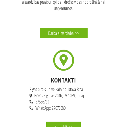
aizsardzības prasību izpildei, drošas vides nodrošināšanai
uzņēmumos.
Darba aizsardzība
>>
KONTAKTI
Rīgas birojs un veikals/noliktava Rīga
Brīvības gatve 204b, LV-1039, Latvija
67556799
WhatsApp: 27070080
Kontakti
>>