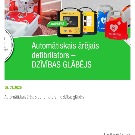
03.01.2026
Automātiskais ārējais defibrilators – dzīvības glābējs
Lasīt vairāk
>>