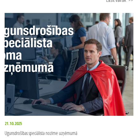
21.10.2025
Ugunsdrošības speciālista nozīme uzņēmumā