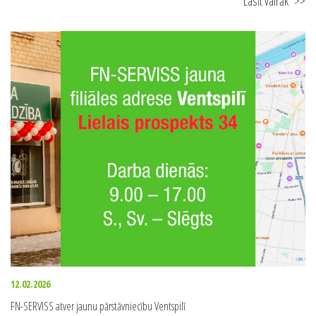
Lasīt vairāk
>>
12.02.2026
FN-SERVISS atver jaunu pārstāvniecību Ventspilī