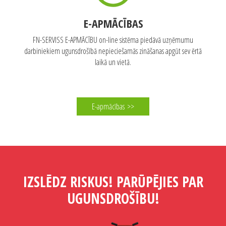
E-APMĀCĪBAS
FN-SERVISS E-APMĀCĪBU on-line sistēma piedāvā uzņēmumu
darbiniekiem ugunsdrošībā nepieciešamās zināšanas apgūt sev ērtā
laikā un vietā.
E-apmācības
>>
IZSLĒDZ RISKUS! PARŪPĒJIES PAR
UGUNSDROŠĪBU!