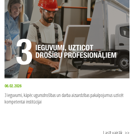
06.02.2026
3 ieguvumi, kāpēc ugunsdrošības un darba aizsardzības pakalpojumus uzticēt
kompetentai institūcijai
Lasīt vairāk
>>