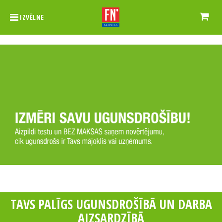
IZVĒLNE
Izmērīt ugunsdrošību
>>
TAVS PALĪGS UGUNSDROŠĪBĀ UN DARBA
AIZSARDZĪBĀ