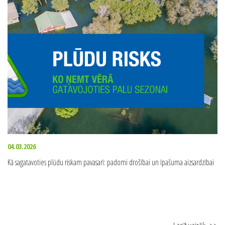
04.03.2026
Kā sagatavoties plūdu riskam pavasarī: padomi drošībai un īpašuma aizsardzībai