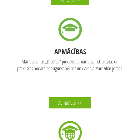
APMĀCĪBAS
Mācību centrs „Drošība” piedāvā apmācības, instruktāžas un
praktiskās nodarbības ugunsdrošības un darba aizsardzības jomās.
Apmācības
>>