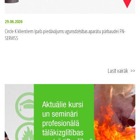
29.06.2026
Circle K klientiem īpašs piedāvājums ugunsdzēsības aparātu pārbaudei FN-
SERVISS
Lasīt vairāk
>>