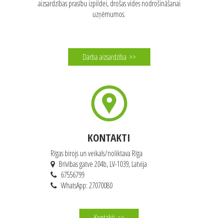
aizsardzības prasību izpildei, drošas vides nodrošināšanai
uzņēmumos.
Darba aizsardzība
>>
KONTAKTI
Rīgas birojs un veikals/noliktava Rīga
Brīvības gatve 204b, LV-1039, Latvija
67556799
WhatsApp: 27070080
Kontakti
>>