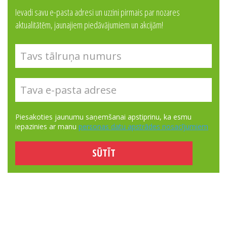
Ievadi savu e-pasta adresi un uzzini pirmais par nozares
aktualitātēm, jaunajiem piedāvājumiem un akcijām!
Piesakoties jaunumu saņemšanai apstiprinu, ka esmu
iepazinies ar manu
personas datu apstrādes nosacījumiem