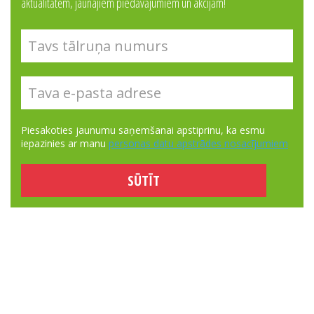
aktualitātēm, jaunajiem piedāvājumiem un akcijām!
Piesakoties jaunumu saņemšanai apstiprinu, ka esmu
iepazinies ar manu
personas datu apstrādes nosacījumiem