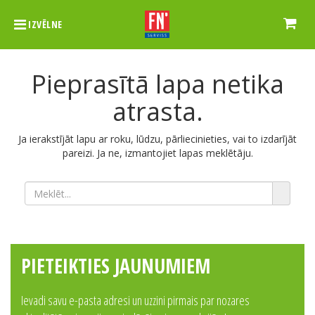
IZVĒLNE
Pieprasītā lapa netika
atrasta.
Ja ierakstījāt lapu ar roku, lūdzu, pārliecinieties, vai to izdarījāt
pareizi. Ja ne, izmantojiet lapas meklētāju.
PIETEIKTIES JAUNUMIEM
Ievadi savu e-pasta adresi un uzzini pirmais par nozares