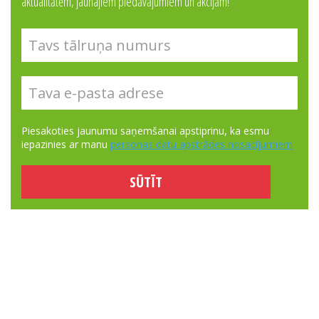
aktualitātēm, jaunajiem piedāvājumiem un akcijām!
Piesakoties jaunumu saņemšanai apstiprinu, ka esmu
iepazinies ar manu
personas datu apstrādes nosacījumiem