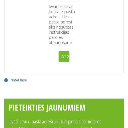
Ievadiet sava
konta e-pasta
adresi. Uz e-
pasta adresi
tiks nosūtītas
instrukcijas
paroles
atjaunošanai
ATGĀDINĀT
Printēt lapu
PIETEIKTIES JAUNUMIEM
Ievadi savu e-pasta adresi un uzzini pirmais par nozares