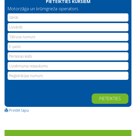
PIETEIKTIES KURSIEM
Motorzāģa un krūmgrieža operators
Alternative:
Printēt lapu