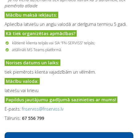
piemērota atlaide
Mācību maksā iekļauts:
Apliecība latviešu un angļu valodā ar derīguma termiņu 5 gadi.
Kā tiek organizētas apmācības?
klātienē klienta telpās vai SIA “FN-SERVISS” telpās;
attālināti MS Teams platformā.
Norises datums un laiks:
tiek piemērots klienta vajadzībām un vēlmēm.
Mācību valoda:
latviešu vai krievu
Papildus jautājumu gadījumā sazinieties ar mums!
E-pasts:
fnserviss@fnserviss.lv
Tālrunis:
67 556 799