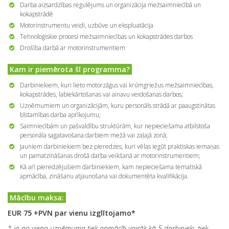
Darba aizsardzības regulējums un organizācija mežsaimniecībā un
kokapstrādē
Motorinstrumentu veidi, uzbūve un ekspluatācija
Tehnoloģiskie procesi mežsaimniecības un kokapstrādes darbos
Drošība darbā ar motorinstrumentiem
Kam ir piemērota šī programma?
Darbiniekiem, kuri lieto motorzāģus vai krūmgriežus mežsaimniecības,
kokapstrādes, labiekārtošanas vai ainavu veidošanas darbos;
Uzņēmumiem un organizācijām, kuru personāls strādā ar paaugstinātas
bīstamības darba aprīkojumu;
Saimniecībām un pašvaldību struktūrām, kur nepieciešama atbilstoša
personāla sagatavošana darbiem mežā vai zaļajā zonā;
Jauniem darbiniekiem bez pieredzes, kuri vēlas iegūt praktiskas iemaņas
un pamatzināšanas drošā darba veikšanā ar motorinstrumentiem;
Kā arī pieredzējušiem darbiniekiem, kam nepieciešama tematiskā
apmācība, zināšanu atjaunošana vai dokumentēta kvalifikācija.
Mācību maksa:
EUR 75 +PVN par vienu izglītojamo*
* ja no viena uzņēmuma tiek apmācīti vairāk kā 5 darbinieki, tiek