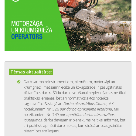
Tēmas aktualitāte:
Darbs ar motorinstrumentiem, piemēram, motorzāģi un
krūmgriezi, mežsaimniecībā un kokapstrādē ir paaugstinātas
bīstamības darbs. Šādu darbu veikšanai nepieciešamas ne tikai
praktiskas iemaņas, bet arī normatīvos aktos noteikta
sagatavotība.Saskaņā ar:
Darba aizsardzības likumu
, MK
noteikumiem Nr. 526
par darba aprīkojuma lietošanu
, MK
noteikumiem Nr. 749
par apmācību darba aizsardzības
jautājumos,
darba devējam ir pienākums ne tikai informēt, bet
arī praktiski apmācīt darbiniekus, kuri strādā ar paaugstinātas
bīstamības aprīkojumu.