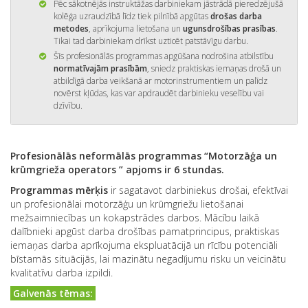
Pēc sākotnējās instruktāžas darbiniekam jāstrādā pieredzējušā
kolēģa uzraudzībā līdz tiek pilnībā apgūtas
drošas darba
metodes
, aprīkojuma lietošana un
ugunsdrošības prasības
.
Tikai tad darbiniekam drīkst uzticēt patstāvīgu darbu.
Šīs profesionālās programmas apgūšana nodrošina atbilstību
normatīvajām prasībām
, sniedz praktiskas iemaņas drošā un
atbildīgā darba veikšanā ar motorinstrumentiem un palīdz
novērst kļūdas, kas var apdraudēt darbinieku veselību vai
dzīvību.
Profesionālās neformālās programmas “Motorzāģa un
krūmgrieža operators ” apjoms ir 6 stundas.
Programmas mērķis
ir sagatavot darbiniekus drošai, efektīvai
un profesionālai motorzāģu un krūmgriežu lietošanai
mežsaimniecības un kokapstrādes darbos. Mācību laikā
dalībnieki apgūst darba drošības pamatprincipus, praktiskas
iemaņas darba aprīkojuma ekspluatācijā un rīcību potenciāli
bīstamās situācijās, lai mazinātu negadījumu risku un veicinātu
kvalitatīvu darba izpildi.
Galvenās tēmas: