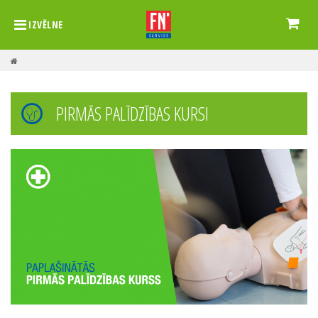
IZVĒLNE
PIRMĀS PALĪDZĪBAS KURSI