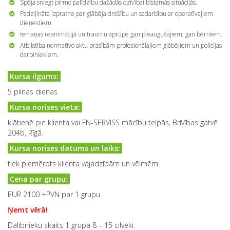
Spēja sniegt pirmo palīdzību dažādās dzīvībai bīstamās situācijās.
Padziļināta izpratne par glābēja drošību un sadarbību ar operatīvajiem
dienestiem.
Iemaņas reanimācijā un traumu aprūpē gan pieaugušajiem, gan bērniem.
Atbilstība normatīvo aktu prasībām profesionālajiem glābējiem un policijas
darbiniekiem.
Kursa ilgums:
5 pilnas dienas
Kursa norises vieta:
klātienē pie klienta vai FN-SERVISS mācību telpās, Brīvības gatvē
204b, Rīgā.
Kursa norises datums un laiks:
tiek piemērots klienta vajadzībām un vēlmēm.
Cena par grupu:
EUR 2100 +PVN par 1 grupu
Ņemt vērā!
Dalībnieku skaits 1 grupā 8 – 15 cilvēki.