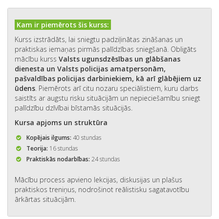
Kam ir piemērots šis kurss:
Kurss izstrādāts, lai sniegtu padziļinātas zināšanas un
praktiskas iemaņas pirmās palīdzības sniegšanā. Obligāts
mācību kurss
Valsts ugunsdzēsības un glābšanas
dienesta un Valsts policijas amatpersonām,
pašvaldības policijas darbiniekiem, kā arī glābējiem uz
ūdens
. Piemērots arī citu nozaru speciālistiem, kuru darbs
saistīts ar augstu risku situācijām un nepieciešamību sniegt
palīdzību dzīvībai bīstamās situācijās.
Kursa apjoms un struktūra
Kopējais ilgums:
40 stundas
Teorija:
16 stundas
Praktiskās nodarbības:
24 stundas
Mācību process apvieno lekcijas, diskusijas un plašus
praktiskos treniņus, nodrošinot reālistisku sagatavotību
ārkārtas situācijām.