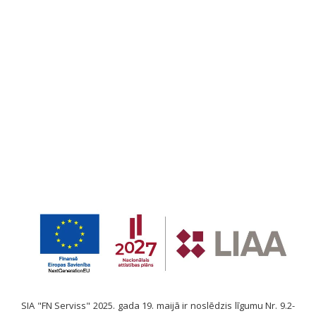
SIA "FN Serviss" 2025. gada 19. maijā ir noslēdzis līgumu Nr. 9.2-