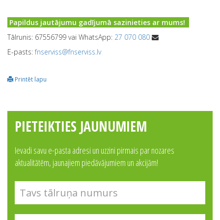
Papildus jautājumu gadījumā sazinieties ar mums!
Tālrunis: 67556799 vai WhatsApp:
27 070 080
E-pasts:
fnserviss@fnserviss.lv
Printēt lapu
PIETEIKTIES JAUNUMIEM
Ievadi savu e-pasta adresi un uzzini pirmais par nozares
aktualitātēm, jaunajiem piedāvājumiem un akcijām!