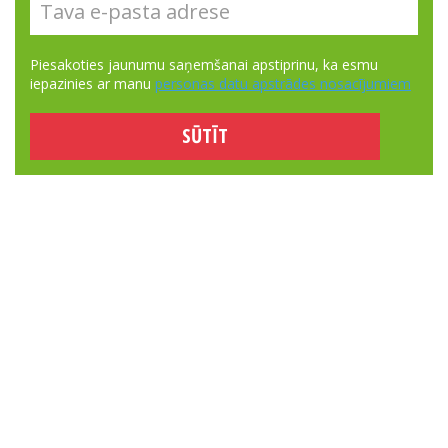
Piesakoties jaunumu saņemšanai apstiprinu, ka esmu
iepazinies ar manu
personas datu apstrādes nosacījumiem