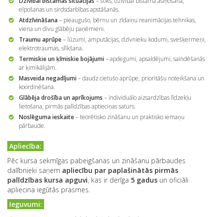
Dzīvībai bīstamas situācijas
– šoks, dzīvībai bīstama asiņošana,
elpošanas un sirdsdarbības apstāšanās.
Atdzīvināšana
– pieaugušo, bērnu un zīdaiņu reanimācijas tehnikas,
viena un divu glābēju paņēmieni.
Traumu aprūpe
– lūzumi, amputācijas, dzīvnieku kodumi, svešķermeņi,
elektrotraumas, slīkšana.
Termiskie un ķīmiskie bojājumi
– apdegumi, apsaldējumi, saindēšanās
ar ķimikālijām.
Masveida negadījumi
– daudz cietušo aprūpe, prioritāšu noteikšana un
koordinēšana.
Glābēja drošība un aprīkojums
– individuālo aizsardzības līdzekļu
lietošana, pirmās palīdzības aptieciņas saturs.
Noslēguma ieskaite
– teorētisko zināšanu un praktisko iemaņu
pārbaude.
Apliecība:
Pēc kursa sekmīgas pabeigšanas un zināšanu pārbaudes
dalībnieki saņem
apliecību par paplašinātās pirmās
palīdzības kursa apguvi
, kas ir derīga
5 gadus
un oficiāli
apliecina iegūtās prasmes.
Ieguvumi: