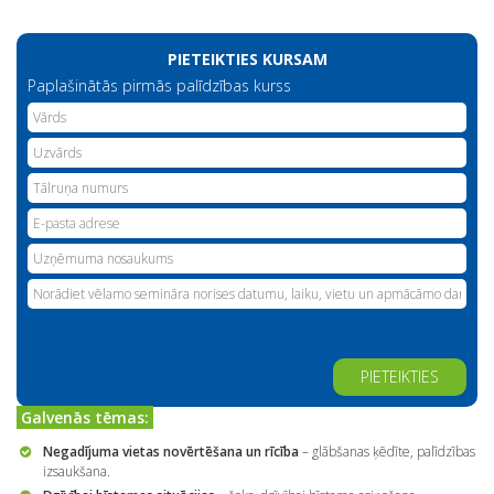
PIETEIKTIES KURSAM
Paplašinātās pirmās palīdzības kurss
Alternative:
Galvenās tēmas:
Negadījuma vietas novērtēšana un rīcība
– glābšanas ķēdīte, palīdzības
izsaukšana.