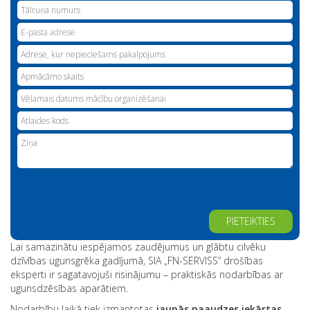
Alternative:
Lai samazinātu iespējamos zaudējumus un glābtu cilvēku
dzīvības ugunsgrēka gadījumā, SIA „FN-SERVISS” drošības
eksperti ir sagatavojuši risinājumu – praktiskās nodarbības ar
ugunsdzēsības aparātiem.
Nodarbību laikā tiek izmantotas
jaunās paaudzes iekārtas,