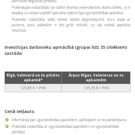
pārtraukt degšanas procesu.
Praktiskajās nodarbībās var dzēst liesmas neierobežots skaits cilvēku, jo ir
iespēja uz vietas uzpildīt speciālos ūdens tipa ugunsdzēsības aparātus.
Praktisko nodarbību laikā netiek lietots degmaisījums, kuru kopā ar
pulvera, putu paliekām ir ļoti grūti utilizēt, un tas maksā papildus
resursus.
Investīcijas darbinieku apmācībā (grupai līdz 35 cilvēkiem)
sastāda:
Rīgā, Valmierā un šo pilsētu
Ārpus Rīgas, Valmieras un to
apkaimē*
apkaimēm
125,85 € + PVN
135,35 € + PVN
Cenā iekļauts:
Informācija par ugunsdzēsības aparātiem, pārklājiem un to pielietošanu;
Praktiskā nodarbība ar ugunsdzēsības aparātiem un ugunsdzēsības
pārklāju;