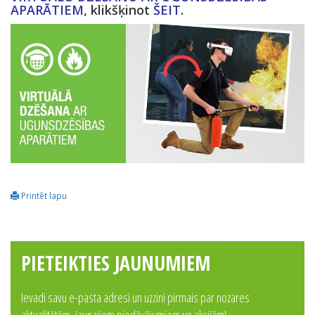
APARĀTIEM
, klikšķinot
ŠEIT
.
Printēt lapu
PIETEIKTIES JAUNUMIEM
Ievadi savu e-pasta adresi un uzzini pirmais par nozares