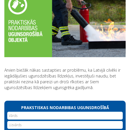
Arvien biežāk nākas sastapties ar problēmu, ka Latvijā cilvēki ir
iegādājušies ugunsdzēsības līdzekļus, investējuši naudu, bet
praktiski nezina kā pareizi un droši rīkoties ar šiem
ugunsdzēsības līdzekļiem ugunsgrēka gadījumā.
PRAKSTISKAS NODARBIBAS UGUNSDROŠĪBĀ