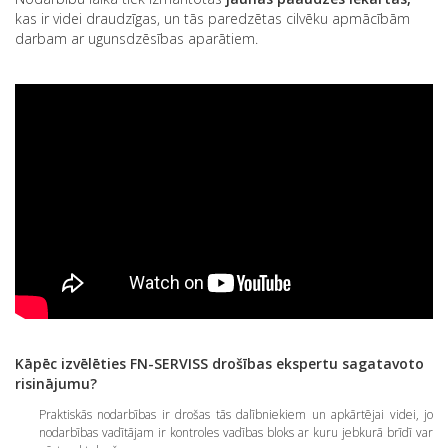
kas ir videi draudzīgas, un tās paredzētas cilvēku apmācībām
darbam ar ugunsdzēsības aparātiem.
Kāpēc izvēlēties FN-SERVISS drošības ekspertu sagatavoto
risinājumu?
Praktiskās nodarbības ir drošas tās dalībniekiem un apkārtējai videi, jo
nodarbības vadītājam ir kontroles vadības bloks ar kuru jebkurā brīdī var