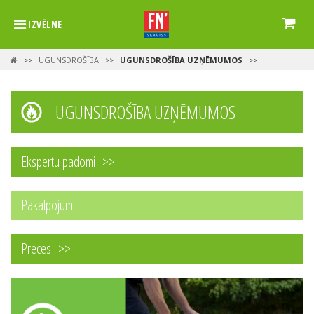
IZVĒLNE
UGUNSDROŠĪBA
UGUNSDROŠĪBA UZŅĒMUMOS
>>
>>
>>
UGUNSDROŠĪBA UZŅĒMUMOS
Ekspertu padomi
Pakalpojumi
Preces