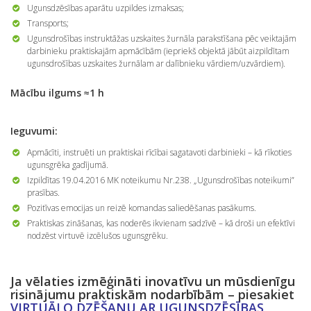
Ugunsdzēsības aparātu uzpildes izmaksas;
Transports;
Ugunsdrošības instruktāžas uzskaites žurnāla parakstīšana pēc veiktajām
darbinieku praktiskajām apmācībām (iepriekš objektā jābūt aizpildītam
ugunsdrošības uzskaites žurnālam ar dalībnieku vārdiem/uzvārdiem).
Mācību ilgums
≈1 h
Ieguvumi:
Apmācīti, instruēti un praktiskai rīcībai sagatavoti darbinieki – kā rīkoties
ugunsgrēka gadījumā.
Izpildītas 19.04.2016 MK noteikumu Nr.238. „Ugunsdrošības noteikumi”
prasības.
Pozitīvas emocijas un reizē komandas saliedēšanas pasākums.
Praktiskas zināšanas, kas noderēs ikvienam sadzīvē – kā droši un efektīvi
nodzēst virtuvē izcēlušos ugunsgrēku.
Ja vēlaties izmēģināti inovatīvu un mūsdienīgu
risinājumu praktiskām nodarbībām – piesakiet
VIRTUĀLO DZĒŠANU AR UGUNSDZĒSĪBAS