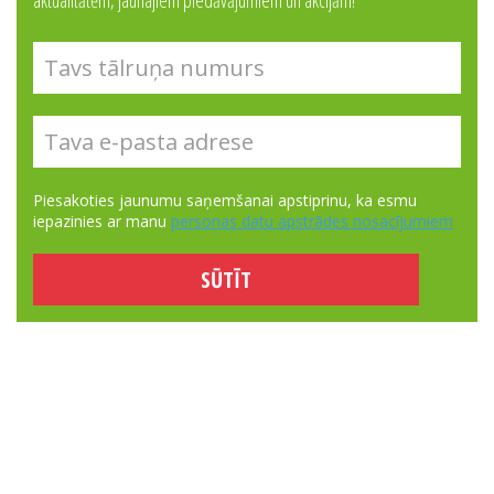
aktualitātēm, jaunajiem piedāvājumiem un akcijām!
Piesakoties jaunumu saņemšanai apstiprinu, ka esmu
iepazinies ar manu
personas datu apstrādes nosacījumiem