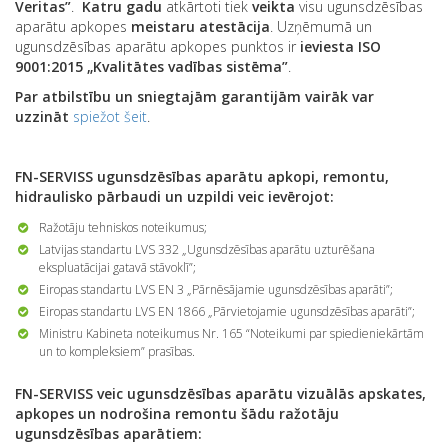
Veritas”
.
Katru gadu
atkārtoti tiek
veikta
visu ugunsdzēsības
aparātu apkopes
meistaru atestācija
. Uzņēmumā un
ugunsdzēsības aparātu apkopes punktos ir
ieviesta
ISO
9001:2015 „Kvalitātes vadības sistēma”
.
Par atbilstību un sniegtajām garantijām vairāk var
uzzināt
spiežot šeit
.
FN-SERVISS ugunsdzēsības aparātu apkopi, remontu,
hidraulisko pārbaudi un uzpildi veic ievērojot:
Ražotāju tehniskos noteikumus;
Latvijas standartu LVS 332 „Ugunsdzēsības aparātu uzturēšana
ekspluatācijai gatavā stāvoklī”;
Eiropas standartu LVS EN 3 „Pārnēsājamie ugunsdzēsības aparāti”;
Eiropas standartu LVS EN 1866 „Pārvietojamie ugunsdzēsības aparāti”;
Ministru Kabineta noteikumus Nr. 165 “Noteikumi par spiedieniekārtām
un to kompleksiem” prasības.
FN-SERVISS veic ugunsdzēsības aparātu vizuālās apskates,
apkopes un nodrošina remontu šādu ražotāju
ugunsdzēsības aparātiem: