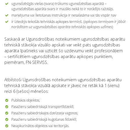
ugunsdzēsīgās vielas (svara) trūkums ugunsdzēsības aparātā –
ugunsdzēsības aparāta svars ir mazāks nekā to ir norādījis ražotājs.
marķējuma vai lietošanas instrukcija ir nesalasāma vai tās vispār nav
ir iztecējis tekošās tehniskās apkopes termiņš. (
apkopes termiņam ir jābūt
norādītam uz uzgunsdzēsības aparāta tehniskās apkopes uzlīmes
)
Saskaņā ar Ugunsdrošības noteikumiem ugunsdzēsības aparātu
tehniskā stāvokļa vizuālo apskati var veikt pats ugunsdzēsības
aparāta īpašnieks vai uzticēt šo uzdevumu veikt profesionāļiem
– sertificētiem ugunsdzēsības aparātu apkopes punktiem,
piemēram, FN-SERVISS.
Atbilstoši Ugunsdrošības noteikumiem ugunsdzēsības aparātu
tehniskā stāvokļa vizuālā apskate ir jāveic ne retāk kā 1 (vienu)
reizi 6 (sešos) mēnešos:
Publiskos objektos;
Pasažieru sabiedriskajā transportlīdzeklī;
Pasažieru sabiedriskajos dzelzceļa vagonos;
Pasažieru sabiedriskajā kuģošanas līdzeklī;
Neapkurinātos objektos vai teritorijās.