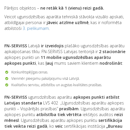
Pārējos objektos –
ne retāk kā 1 (vienu) reizi gadā.
Veicot ugunsdzēsības aparāta tehniskā stāvokļa vizuālo apskati,
atbildīgajai personai ir
jāveic
atzīme uzlīmē
, kas ir noformēta
atbilstoši
3. pielikumam
.
FN-SERVISS
Latvijā
ir izveidojis
plašāko ugunsdzēsības aparātu
apkalpošanas tīklu. FN-SERVISS Latvijas teritorijā ir
2 stacionārie
apkopes punkti un
11 mobilie ugunsdzēsības aparātu
apkopes punkti
, kas
ļauj
mums saviem klientiem
nodrošināt
:
Konkurētspējīgas cenas.
Vienmēr pieejamu pakalpojumu visā Latvijā.
Kvalitatīvu servisu, atbilstību un augstas kvalitātes prasības.
FN-SERVISS
ugunsdzēsības aparātu
apkopes punkti
atbilst
Latvijas standarta
LVS 402 „Ugunsdzēsības aparātu apkopes
punkti – Vispārējās prasības”
prasībām
. Ugunsdzēsības aparātu
apkopes punktu
atbilstība tiek
vērtēta
iekšējos auditos
reizi
mēnesī
. Ugunsdzēsības aparātu apkopes punktu
sertifikācija
tiek veikta reizi gadā
, ko
veic
sertifikācijas institūcija
„Bureau