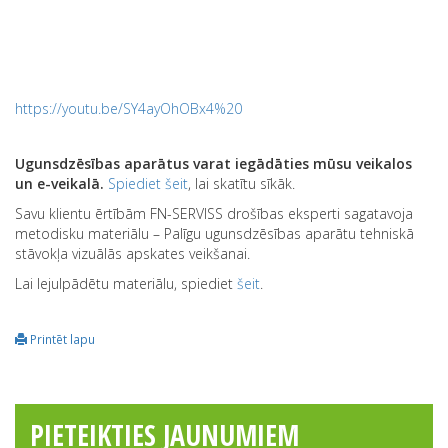
https://youtu.be/SY4ayOhOBx4%20
Ugunsdzēsības aparātus varat iegādāties mūsu veikalos
un e-veikalā.
Spiediet šeit
, lai skatītu sīkāk.
Savu klientu ērtībām FN-SERVISS drošības eksperti sagatavoja
metodisku materiālu – Palīgu ugunsdzēsības aparātu tehniskā
stāvokļa vizuālās apskates veikšanai.
Lai lejulpādētu materiālu, spiediet
šeit
.
Printēt lapu
PIETEIKTIES JAUNUMIEM