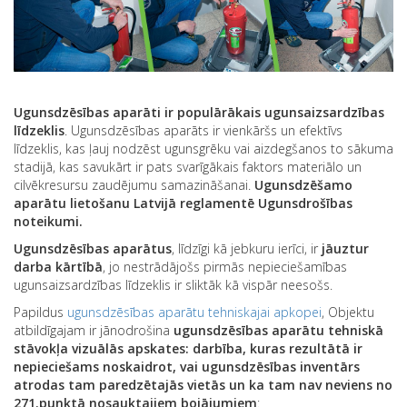
Ugunsdzēsības aparāti ir populārākais ugunsaizsardzības
līdzeklis
. Ugunsdzēsības aparāts ir vienkāršs un efektīvs
līdzeklis, kas ļauj nodzēst ugunsgrēku vai aizdegšanos to sākuma
stadijā, kas savukārt ir pats svarīgākais faktors materiālo un
cilvēkresursu zaudējumu samazināšanai.
Ugunsdzēšamo
aparātu lietošanu Latvijā reglamentē Ugunsdrošības
noteikumi.
Ugunsdzēsības aparātus
, līdzīgi kā jebkuru ierīci, ir
jāuztur
darba kārtībā
, jo nestrādājošs pirmās nepieciešamības
ugunsaizsardzības līdzeklis ir sliktāk kā vispār neesošs.
Papildus
ugunsdzēsības aparātu tehniskajai apkopei
, Objektu
atbildīgajam ir jānodrošina
ugunsdzēsības aparātu
tehniskā
stāvokļa
vizuālās apskates:
darbība, kuras rezultātā ir
nepieciešams noskaidrot, vai ugunsdzēsības inventārs
atrodas tam paredzētajās vietās un ka tam nav neviens no
271.punktā nosauktajiem bojājumiem
: