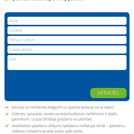
Alternative:
korozija vai mehānisks bojājums uz aparāta korpusa vai tā daļām;
šļūtenes, sprauslas, taures vai iedarbināšanas mehānisms ir bojāts
(piemēram, izrauts drošības gredzens vai plombe)
neatbilstošs spiediena rādījums spiediena indikācijas ierīcē – spiedienu
rādošais indikators atrodas ārpus zaļās zonas;