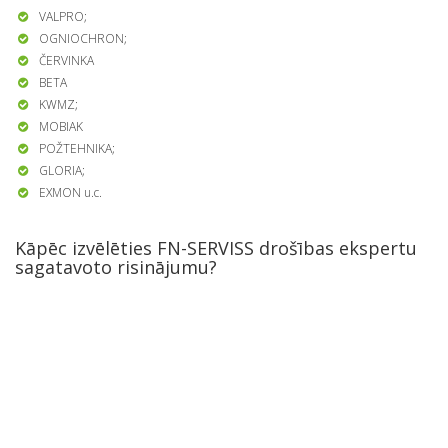
VALPRO;
OGNIOCHRON;
ČERVINKA
BETA
KWMZ;
MOBIAK
POŽTEHNIKA;
GLORIA;
EXMON u.c.
Kāpēc izvēlēties FN-SERVISS drošības ekspertu
sagatavoto risinājumu?