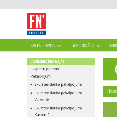
PAR FN-SERVISS
UGUNSDROŠĪBA
DARB
UGUNSDROŠĪBA MĀJĀS
Ekspertu padomi
Pakalpojumi
Skursteņslauķa pakalpojumi
Ekspe
Skursteņslauķa pakalpojumi
Vidzemē
Skursteņslauķa pakalpojumi
Kurzemē