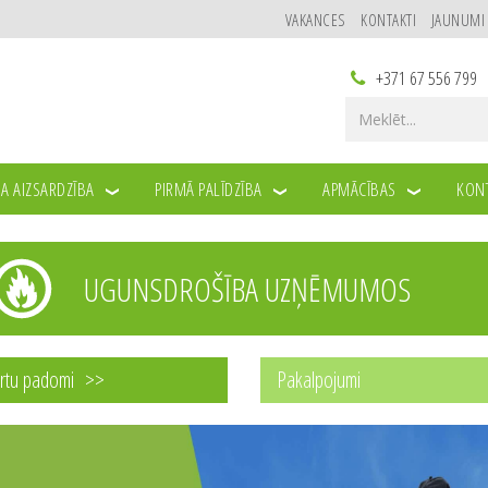
VAKANCES
KONTAKTI
JAUNUMI
+371 67 556 799
A AIZSARDZĪBA
PIRMĀ PALĪDZĪBA
APMĀCĪBAS
KONT
UGUNSDROŠĪBA UZŅĒMUMOS
rtu padomi
Pakalpojumi