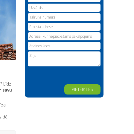
? Līdz
r savu
Alternative:
ība
 dēļ.