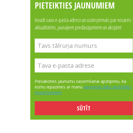
PIETEIKTIES JAUNUMIEM
Ievadi savu e-pasta adresi un uzzini pirmais par nozares
aktualitātēm, jaunajiem piedāvājumiem un akcijām!
Piesakoties jaunumu saņemšanai apstiprinu, ka
esmu iepazinies ar manu
personas datu apstrādes
nosacījumiem