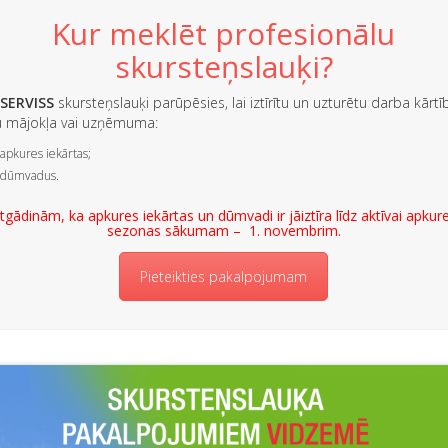
Kur meklēt profesionālu
skursteņslauķi?
SERVISS
skursteņslauķi parūpēsies, lai iztīrītu un uzturētu darba kārtī
u mājokļa vai uzņēmuma:
apkures iekārtas;
dūmvadus.
tgādinām, ka apkures iekārtas un dūmvadi ir jāiztīra līdz aktīvai apkur
sezonas sākumam – 1. novembrim.
Pieteikties pakalpojumam