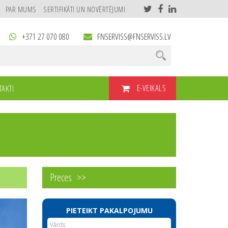
PAR MUMS
SERTIFIKĀTI UN NOVĒRTĒJUMI
+371 27 070 080
FNSERVISS@FNSERVISS.LV
E-VEIKALS
AKTI
Preces
PIETEIKT PAKALPOJUMU