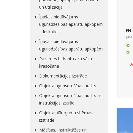
un utilizācija
Īpašais piedāvājums
ugunsdzēsības aparātu apkopēm
FN-
– Ieskaties!
jūs
Īpašais piedāvājums
ugunsdzēsības aparātu apkopēm
Pazemes hidrantu aku vāku
A
krāsošana
Dokumentācijas izstrāde
Objekta ugunsdrošības audits
Objekta ugunsdrošības audits ar
instrukcijas izstrādi
Objekta plānojuma shēmas
izstrāde
Mācības, instruktāžas un