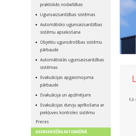
praktiskās nodarbības
Ugunsaizsardzības sistēmas
Automātisko ugunsaizsardzības
sistēmu apsekošana
Objektu ugunsdrošības sistēmu
pārbaude
Automātiskās ugunsaizsardzības
sistēmas
Evakuācijas apgaismojuma
pārbaude
Evakuācija un apzīmējumi
Kā 
Evakuācijas durvju aprīkošana ar
piekļuves kontroles sistēmu
Preces
UGUNSDROŠĪBA AUTOMAŠĪNĀ