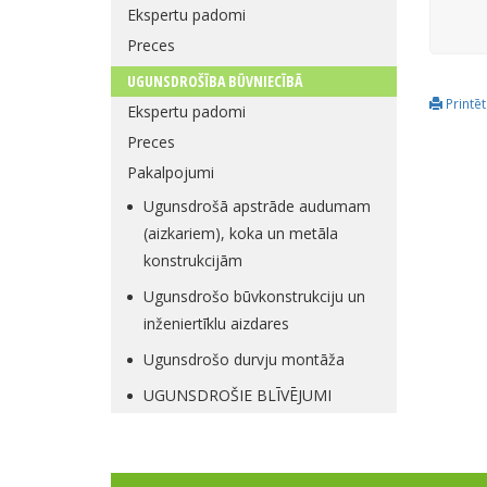
Ekspertu padomi
Preces
UGUNSDROŠĪBA BŪVNIECĪBĀ
Printēt
Ekspertu padomi
Preces
Pakalpojumi
Ugunsdrošā apstrāde audumam
(aizkariem), koka un metāla
konstrukcijām
Ugunsdrošo būvkonstrukciju un
inženiertīklu aizdares
Ugunsdrošo durvju montāža
UGUNSDROŠIE BLĪVĒJUMI