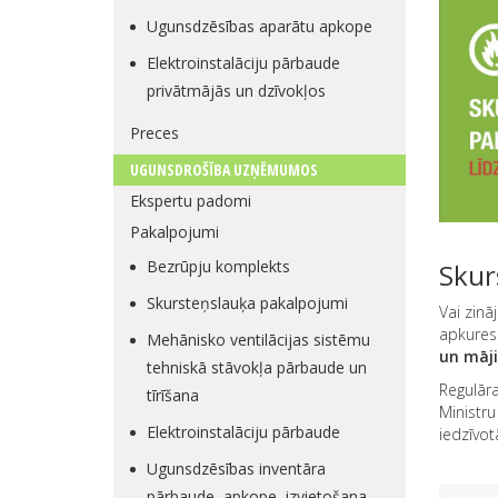
Ugunsdzēsības aparātu apkope
Elektroinstalāciju pārbaude
privātmājās un dzīvokļos
Preces
UGUNSDROŠĪBA UZŅĒMUMOS
Ekspertu padomi
Pakalpojumi
Bezrūpju komplekts
Skur
Skursteņslauķa pakalpojumi
Vai zinā
apkures
Mehānisko ventilācijas sistēmu
un māji
tehniskā stāvokļa pārbaude un
Regulāra
tīrīšana
Ministru
Elektroinstalāciju pārbaude
iedzīvot
Ugunsdzēsības inventāra
pārbaude, apkope, izvietošana