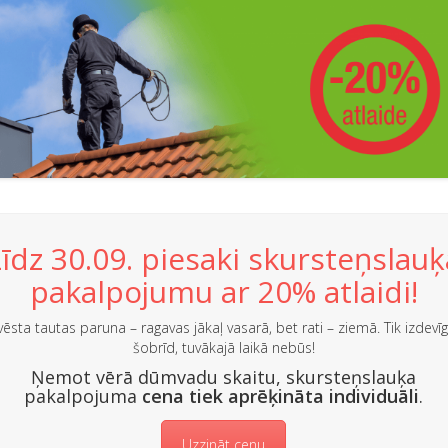
Līdz 30.09. piesaki skursteņslauķ
pakalpojumu ar 20% atlaidi!
vēsta tautas paruna – ragavas jākaļ vasarā, bet rati – ziemā. Tik izdevīg
šobrīd, tuvākajā laikā nebūs!
Ņemot vērā dūmvadu skaitu, skursteņslauķa
pakalpojuma
cena tiek aprēķināta individuāli
.
Uzzināt cenu