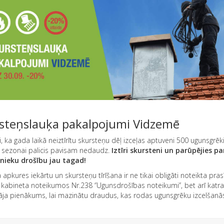
steņslauķa pakalpojumi Vidzemē
ji, ka gada laikā neiztīrītu skursteņu dēļ izceļas aptuveni 500 ugunsgrēki
 sezonai palicis pavisam nedaudz.
Iztīri skursteni un parūpējies pa
nieku drošību jau tagad!
 apkures iekārtu un skursteņu tīrīšana ir ne tikai obligāti noteikta pras
 kabineta noteikumos Nr.238 ‘’Ugunsdrošības noteikumi’’, bet arī katra
āja pienākums, lai mazinātu draudus, kas rodas ugunsgrēku izcelšanās