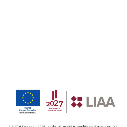
SIA "FN Serviss" 2025. gada 19. maijā ir noslēdzis līgumu Nr. 9.2-