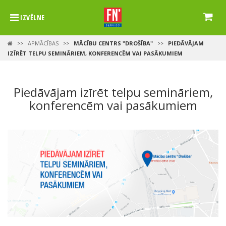
IZVĒLNE
APMĀCĪBAS
MĀCĪBU CENTRS "DROŠĪBA"
PIEDĀVĀJAM
>>
>>
>>
IZĪRĒT TELPU SEMINĀRIEM, KONFERENCĒM VAI PASĀKUMIEM
Piedāvājam izīrēt telpu semināriem,
konferencēm vai pasākumiem