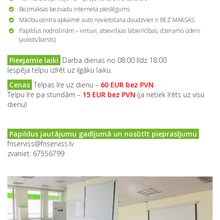
Bezmaksas bezvadu interneta pieslēgums
Mācību centra apkaimē auto novietošana daudzviet ir BEZ MAKSAS
Papildus nodrošinām – virtuvi, atsevišķas labierīcības, dzeramo ūdeni
(auksts/karsts)
Pieejamie laiki
Darba dienas no 08:00 līdz 18:00
Iespēja telpu izīrēt uz ilgāku laiku.
Cenas
Telpas īre uz dienu –
60 EUR bez PVN
Telpu īre pa stundām –
15 EUR bez PVN
(ja netiek īrēts uz visu
dienu)
Papildus jautājumu gadījumā un nosūtīt pieprasījumu
fnserviss@fnserviss.lv
zvaniet: 67556799