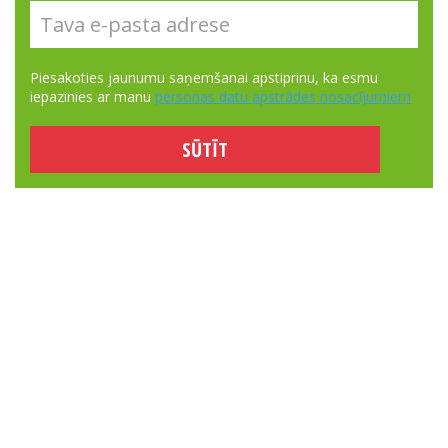
Piesakoties jaunumu saņemšanai apstiprinu, ka esmu
iepazinies ar manu
personas datu apstrādes nosacījumiem