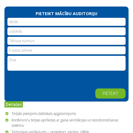
PIETEIKT MĀCĪBU AUDITORIJU
Alternative:
Detaļas
Telpās pieejams dabiskais apgaismojums
Konferenču telpas aprīkotas ar gaisa ventilācijas un kondicionēšanas
sistēmu
Tehniskais aprīkojums – projektors, ekrāns, tāfele