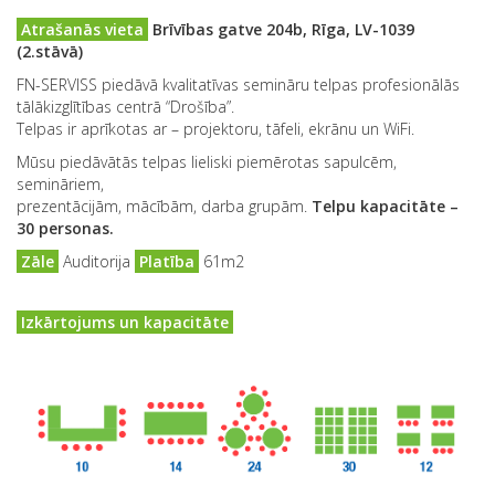
Atrašanās vieta
Brīvības gatve 204b, Rīga, LV-1039
(2.stāvā)
FN-SERVISS piedāvā kvalitatīvas semināru telpas profesionālās
tālākizglītības centrā “Drošība”.
Telpas ir aprīkotas ar – projektoru, tāfeli, ekrānu un WiFi.
Mūsu piedāvātās telpas lieliski piemērotas sapulcēm,
semināriem,
prezentācijām, mācībām, darba grupām.
Telpu kapacitāte –
30 personas.
Zāle
Auditorija
Platība
61m2
Izkārtojums un kapacitāte