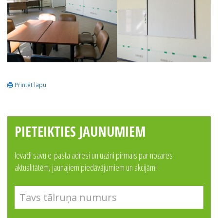
Printēt lapu
PIETEIKTIES JAUNUMIEM
Ievadi savu e-pasta adresi un uzzini pirmais par nozares
aktualitātēm, jaunajiem piedāvājumiem un akcijām!