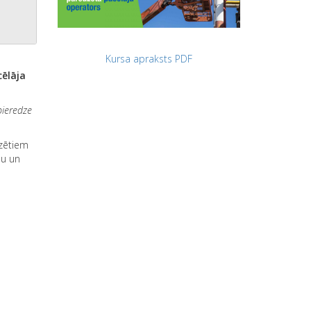
Kursa apraksts PDF
ēlāja
ieredze
dzētiem
mu un