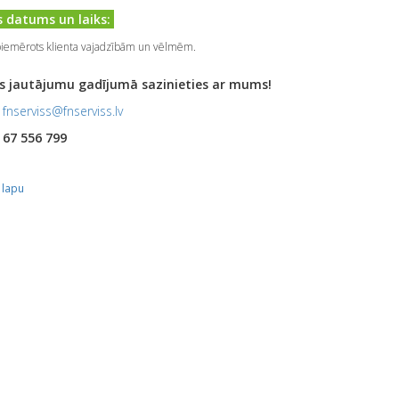
 datums un laiks:
piemērots klienta vajadzībām un vēlmēm.
s jautājumu gadījumā sazinieties ar mums!
:
fnserviss@fnserviss.lv
:
67 556 799
 lapu