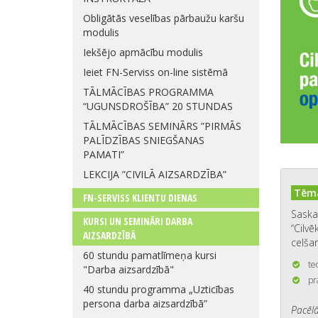
Obligātās veselības pārbaužu karšu
modulis
Iekšējo apmācību modulis
Ieiet FN-Serviss on-line sistēmā
TĀLMĀCĪBAS PROGRAMMA
“UGUNSDROŠĪBA” 20 STUNDAS
TĀLMĀCĪBAS SEMINĀRS ”PIRMĀS
PALĪDZĪBAS SNIEGŠANAS
PAMATI”
LEKCIJA ”CIVILĀ AIZSARDZĪBA”
Tēma
FN-SERVISS KLIENTU DIENAS
Saska
KURSI UN SEMINĀRI DARBA
“Cilvē
AIZSARDZĪBĀ
celšan
60 stundu pamatlīmeņa kursi
te
"Darba aizsardzībā"
pr
40 stundu programma „Uzticības
persona darba aizsardzībā”
Pacēlā