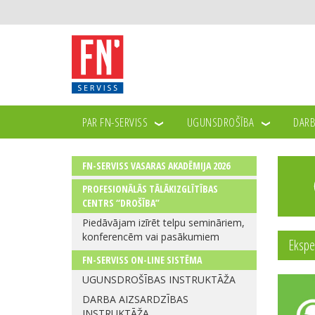
PAR FN-SERVISS
UGUNSDROŠĪBA
DARB
FN-SERVISS VASARAS AKADĒMIJA 2026
PROFESIONĀLĀS TĀLĀKIZGLĪTĪBAS
CENTRS “DROŠĪBA”
Piedāvājam izīrēt telpu semināriem,
konferencēm vai pasākumiem
Ekspe
FN-SERVISS ON-LINE SISTĒMA
UGUNSDROŠĪBAS INSTRUKTĀŽA
DARBA AIZSARDZĪBAS
INSTRUKTĀŽA