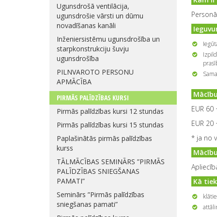
Ugunsdrošā ventilācija,
Personām
ugunsdrošie vārsti un dūmu
novadīšanas kanāli
Ieguvu
Inženiersistēmu ugunsdrošība un
Iegūt
starpkonstrukciju šuvju
Izpil
ugunsdrošība
prasī
PILNVAROTO PERSONU
Samaz
APMĀCĪBA
Mācību
PIRMĀS PALĪDZĪBAS KURSI
EUR 60 
Pirmās palīdzības kursi 12 stundas
EUR 20 +
Pirmās palīdzības kursi 15 stundas
* ja no 
Paplašinātās pirmās palīdzības
kurss
Mācību
TĀLMĀCĪBAS SEMINĀRS ”PIRMĀS
Apliecīb
PALĪDZĪBAS SNIEGŠANAS
PAMATI”
Kā tie
Seminārs ”Pirmās palīdzības
klāti
sniegšanas pamati”
attāl