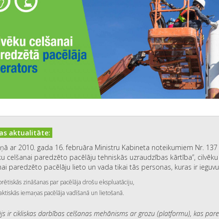
s aktualitāte:
ņā ar 2010. gada 16. februāra Ministru Kabineta noteikumiem Nr. 137
ku celšanai paredzēto pacēlāju tehniskās uzraudzības kārtība”, cilvēku
ai paredzēto pacēlāju lieto un vada tikai tās personas, kuras ir ieguvu
orētiskās zināšanas par pacēlāja drošu ekspluatāciju,
aktiskās iemaņas pacēlāja vadīšanā un lietošanā.
js ir cikliskas darbības celšanas mehānisms ar grozu (platformu), kas par