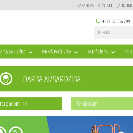
VAKANCES
KONTAKTI
JAUNUMI
+371 67 556 799
A AIZSARDZĪBA
PIRMĀ PALĪDZĪBA
APMĀCĪBAS
KONT
DARBA AIZSARDZĪBA
rtu padomi
Pakalpojumi