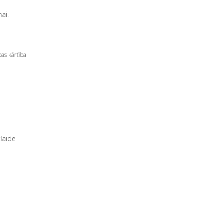
ai.
as kārtība
laide