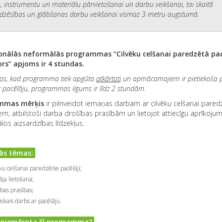
u, instrumentu un materiālu pārvietošanai un darbu veikšanai, tai skaitā
dzēsības un glābšanas darbu veikšanai vismaz 3 metru augstumā.
onālās neformālās programmas “Cilvēku celšanai paredzētā pac
rs” apjoms ir 4 stundas.
os, kad programma tiek apgūta
atkārtoti
un apmācamajiem ir pietiekoša p
 pacēlāju, programmas ilgums ir līdz 2 stundām.
mmas mērķis
ir pilnveidot iemaņas darbam ar cilvēku celšanai pare
em, atbilstoši darba drošības prasībām un lietojot attiecīgu aprīkoju
ālos aizsardzības līdzekļus.
ās tēmas:
ku celšanai paredzētie pacēlāji;
āja lietošana;
bas prasības;
iskais darbs ar pacēlāju.
 piemērota šī programma?