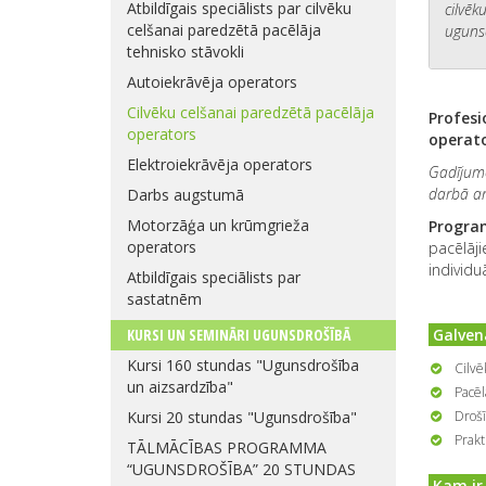
Atbildīgais speciālists par cilvēku
cilvēk
celšanai paredzētā pacēlāja
uguns
tehnisko stāvokli
Autoiekrāvēja operators
Cilvēku celšanai paredzētā pacēlāja
Profesi
operators
operato
Elektroiekrāvēja operators
Gadījum
darbā ar
Darbs augstumā
Motorzāģa un krūmgrieža
Progra
operators
pacēlāji
individu
Atbildīgais speciālists par
sastatnēm
KURSI UN SEMINĀRI UGUNSDROŠĪBĀ
Galven
Kursi 160 stundas "Ugunsdrošība
Cilvē
un aizsardzība"
Pacēl
Kursi 20 stundas "Ugunsdrošība"
Drošī
Prakt
TĀLMĀCĪBAS PROGRAMMA
“UGUNSDROŠĪBA” 20 STUNDAS
Kam ir