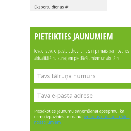
Ekspertu dienas #1
PIETEIKTIES JAUNUMIEM
Ievadi savu e-pasta adresi un uzzini pirmais par nozares
aktualitātēm, jaunajiem piedāvājumiem un akcijām!
Piesakoties jaunumu saņemšanai apstiprinu, ka
esmu iepazinies ar manu
personas datu apstrādes
nosacījumiem