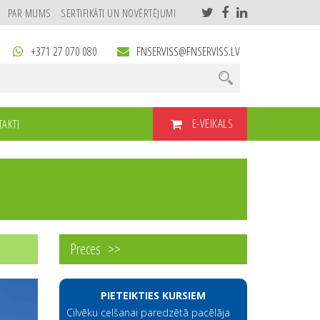
PAR MUMS
SERTIFIKĀTI UN NOVĒRTĒJUMI
+371 27 070 080
FNSERVISS@FNSERVISS.LV
E-VEIKALS
AKTI
Preces
PIETEIKTIES KURSIEM
Cilvēku celšanai paredzētā pacēlāja