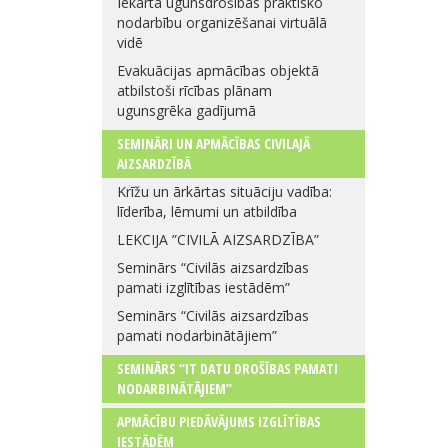
Iekārta ugunsdrošības praktisko
nodarbību organizēšanai virtuālā
vidē
Evakuācijas apmācības objektā
atbilstoši rīcības plānam
ugunsgrēka gadījumā
SEMINĀRI UN APMĀCĪBAS CIVILAJĀ
AIZSARDZĪBĀ
Krīžu un ārkārtas situāciju vadība:
līderība, lēmumi un atbildība
LEKCIJA ”CIVILĀ AIZSARDZĪBA”
Seminārs “Civilās aizsardzības
pamati izglītības iestādēm”
Seminārs “Civilās aizsardzības
pamati nodarbinātājiem”
SEMINĀRS “IT DATU DROŠĪBAS PAMATI
NODARBINĀTĀJIEM”
APMĀCĪBU PIEDĀVĀJUMS IZGLĪTĪBAS
IESTĀDĒM