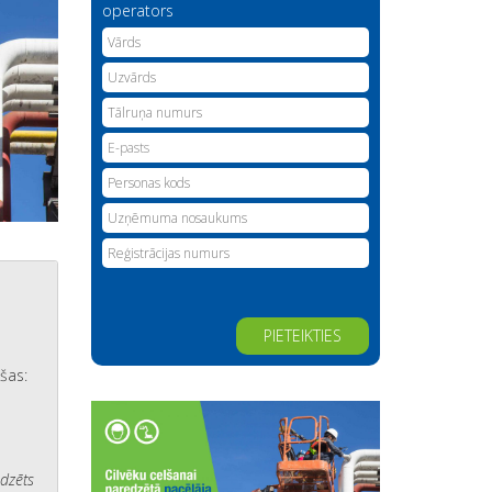
operators
Alternative:
šas:
edzēts