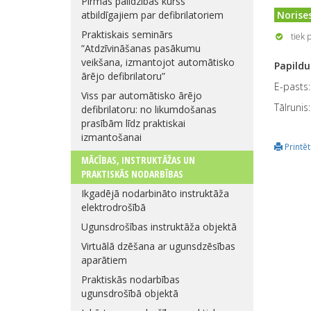
Pirmās palīdzības kurss
atbildīgajiem par defibrilatoriem
Norises
Praktiskais seminārs
tiek 
”Atdzīvināšanas pasākumu
veikšana, izmantojot automātisko
Papildu
ārējo defibrilatoru”
E-pasts
Viss par automātisko ārējo
Tālrunis
defibrilatoru: no likumdošanas
prasībām līdz praktiskai
izmantošanai
Printēt
MĀCĪBAS, INSTRUKTĀŽAS UN
PRAKTISKĀS NODARBĪBAS
Ikgadējā nodarbināto instruktāža
elektrodrošībā
Ugunsdrošības instruktāža objektā
Virtuālā dzēšana ar ugunsdzēsības
aparātiem
Praktiskās nodarbības
ugunsdrošībā objektā