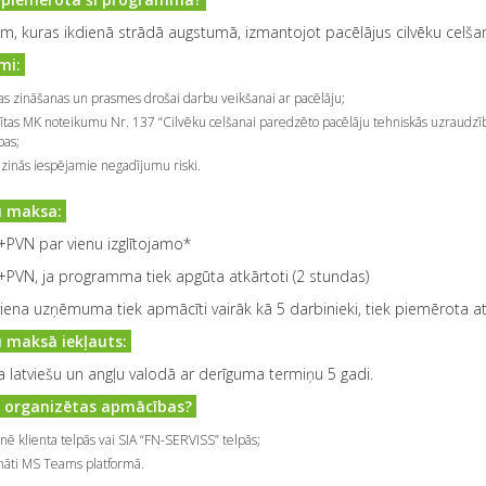
, kuras ikdienā strādā augstumā, izmantojot pacēlājus cilvēku celšan
mi:
as zināšanas un prasmes drošai darbu veikšanai ar pacēlāju;
dītas MK noteikumu Nr. 137 “Cilvēku celšanai paredzēto pacēlāju tehniskās uzraudzīb
bas;
inās iespējamie negadījumu riski.
 maksa:
+PVN par vienu izglītojamo*
PVN, ja programma tiek apgūta atkārtoti (2 stundas)
viena uzņēmuma tiek apmācīti vairāk kā 5 darbinieki, tiek piemērota at
 maksā iekļauts:
a latviešu un angļu valodā ar derīguma termiņu 5 gadi.
k organizētas apmācības?
enē klienta telpās vai SIA “FN-SERVISS” telpās;
ināti MS Teams platformā.