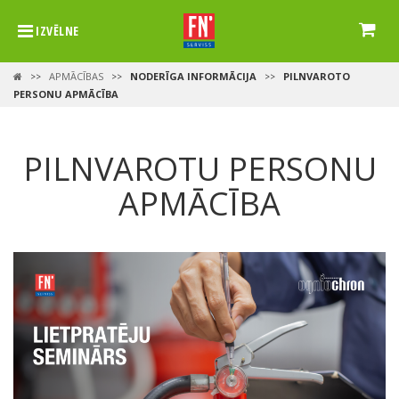
IZVĒLNE
APMĀCĪBAS
NODERĪGA INFORMĀCIJA
PILNVAROTO
>>
>>
>>
PERSONU APMĀCĪBA
PILNVAROTU PERSONU
APMĀCĪBA