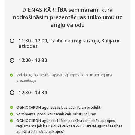
DIENAS KĀRTĪBA
semināram, kurā
nodrošināsim prezentācijas tulkojumu uz
angļu valodu
11:30 - 12:00
,
Dalībnieku reģistrācija, Kafija un
uzkodas
12:00 - 12:30
Mobilā ugunsdzēsības aparātu apkopes busa un aprīkojuma
prezentācija
12:30 - 14:30
O
GNIOCHRON ugunsdzēsības aparāti un produkti
Sortiments, produktu tehniskais raksturojums
OGNIOCHRON ugunsdzēsības aparātu tehniskās apkopes
reglaments jeb kā PAREIZI veikt OGNIOCHRON ugunsdzēsības
aparātu tehniskās apkopes?