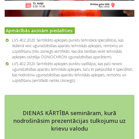
Apmācībās aicinām piedalīties:
LVS 402:2020 Sertificēto apkopes punktu tehniskos speciālistus, kas
ikdienā veic ugunsdzēsības aparātu tehniskās apkopes, remontu un
uzpildīšanu (tiks izsniegti sertifikāti, kas dos tiesības veikt tehniskās
apkopes ražotāja OGNIOCHRON ugunsdzēsības aparātiem).
LVS 402:2020 Sertificēto apkopes punktu vadītājus, kas paši neveic
ugunsdzēsības aparātu tehniskās apkopes, taču to pakļautībā ir speciālisti,
kas nodrošina ugunsdzēsības aparātu tehniskās apkopes, remontu un
uzpildīšanu (sertifikāti netiks izsniegti).
DIENAS KĀRTĪBA semināram, kurā
nodrošināsim prezentācijas tulkojumu uz
krievu valodu