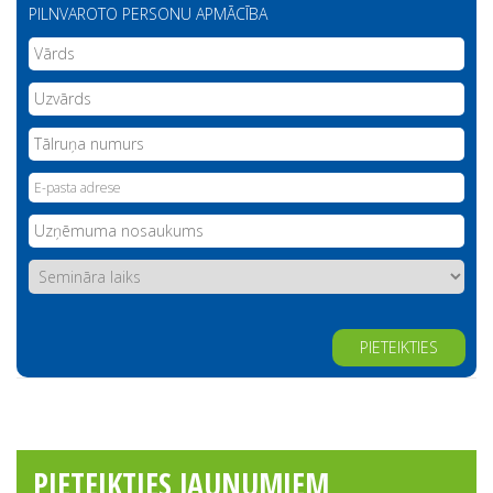
PILNVAROTO PERSONU APMĀCĪBA
Alternative:
PIETEIKTIES JAUNUMIEM