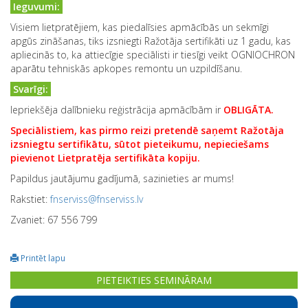
Ieguvumi:
Visiem lietpratējiem, kas piedalīsies apmācībās un sekmīgi
apgūs zināšanas, tiks izsniegti Ražotāja sertifikāti uz 1 gadu, kas
apliecinās to, ka attiecīgie speciālisti ir tiesīgi veikt OGNIOCHRON
aparātu tehniskās apkopes remontu un uzpildīšanu.
Svarīgi:
Iepriekšēja dalībnieku reģistrācija apmācībām ir
OBLIGĀTA.
Speciālistiem, kas pirmo reizi pretendē saņemt Ražotāja
izsniegtu sertifikātu, sūtot pieteikumu, nepieciešams
pievienot Lietpratēja sertifikāta kopiju.
Papildus jautājumu gadījumā, sazinieties ar mums!
Rakstiet:
fnserviss@fnserviss.lv
Zvaniet: 67 556 799
Printēt lapu
PIETEIKTIES SEMINĀRAM