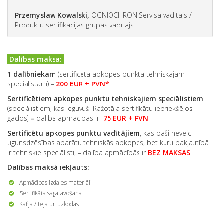
Przemyslaw Kowalski
,
OGNIOCHRON Servisa vadītājs /
Produktu sertifikācijas grupas vadītājs
Dalības maksa:
1 dalībniekam
(sertificēta apkopes punkta tehniskajam
speciālistam) –
200 EUR + PVN*
Sertificētiem apkopes punktu tehniskajiem speciālistiem
(speciālistiem, kas ieguvuši Ražotāja sertifikātu iepriekšējos
gados)
–
dalība apmācībās ir
75 EUR + PVN
Sertificētu apkopes punktu vadītājiem
, kas paši neveic
ugunsdzēsības aparātu tehniskās apkopes, bet kuru pakļautībā
ir tehniskie speciālisti, – dalība apmācībās ir
BEZ MAKSAS
.
Dalības maksā iekļauts:
Apmācības izdales materiāli
Sertifikāta sagatavošana
Kafija / tēja un uzkodas