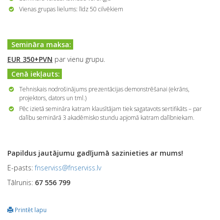
Vienas grupas lielums: līdz 50 cilvēkiem
Semināra maksa:
EUR 350+PVN
par vienu grupu.
Cenā iekļauts:
Tehniskais nodrošinājums prezentācijas demonstrēšanai (ekrāns,
projektors, dators un tml.)
Pēc izietā semināra katram klausītājam tiek sagatavots sertifikāts – par
dalību seminārā 3 akadēmisko stundu apjomā katram dalībniekam.
Papildus jautājumu gadījumā sazinieties ar mums!
E-pasts:
fnserviss@fnserviss.lv
Tālrunis:
67 556 799
Printēt lapu