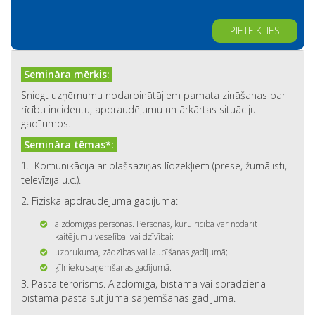
Alternative:
Semināra mērķis:
Sniegt uzņēmumu nodarbinātājiem pamata zināšanas par
rīcību incidentu, apdraudējumu un ārkārtas situāciju
gadījumos.
Semināra tēmas*:
1. Komunikācija ar plašsaziņas līdzekļiem (prese, žurnālisti,
televīzija u.c.).
2. Fiziska apdraudējuma gadījumā:
aizdomīgas personas. Personas, kuru rīcība var nodarīt
kaitējumu veselībai vai dzīvībai;
uzbrukuma, zādzības vai laupīšanas gadījumā;
ķīlnieku saņemšanas gadījumā.
3. Pasta terorisms. Aizdomīga, bīstama vai sprādziena
bīstama pasta sūtījuma saņemšanas gadījumā.