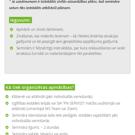
* Ja uzņēmumam ir izstrādāts civilās aizsardzības plāns, tad semināra
saturs tiks izstrādāts atbilstoši plānam.
Ieguvumi:
Apmācīti un zinoši darbinieki;
Zināšanas, kas noderēs ikvienam – kā rīkoties ārkārtas situācijas
gadījumā un kā pasargāt sevi ģeopolitiska saspīlējuma gadījumā.
Seminārs ir līdzvērtīgs instruktāžai, par kura noklausīšanos var veikt
ierakstus žurnālā un nodarbinātajiem likt parakstīties.
Kā tiek organizētas apmācības?
Klātienē vai attālināti (pēc individuālās vienošanās)
Izglītības iestādes telpās vai SIA “FN-SERVISS” mācību auditorijās vai
attālināti (izmantojot MS Team vai Zoom)
Semināra īstenošanas laiks tiek pielāgots iestādes vajadzībām pēc
individuālās vienošanās
Semināra ilgums: ~ 2 stundas
Semināra valoda: latviešu vai angļu