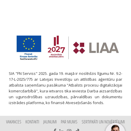
SIA "FN Serviss" 2025. gada 19. maijā ir noslēdzis līgumu Nr. 9.2-
17-L-2025/775 ar Latvijas Investīciju un attīstības aģentūru par
atbalsta saņemšanu pasākuma "Atbalsts procesu digitalizācijai
komercdarbībā", kura ietvaros tika ieviesta Darba aizsardzības
un ugunsdrošības uzraudzības, pārvaldības un dokumentu
izstrādes platforma, ko finansē Atveseļošanās fonds.
VAKANCES
KONTAKTI
JAUNUMI
PAR MUMS
SERTIFIKĀTI UN NOVĒRTĒJUMI