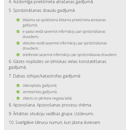
4. Aizdomīga priekšmeta atrašanas gadījumā.
5. Spridzināšanas draudu gadījumā:
bīstama vai sprādziena bīstama priekšmeta atrašanas
gadījumā;
e-pasta veidā saņemot informāciju par spridzināšanas
draudiem;
vēstules veidā saņemot informāciju par spridzināšanas
draudiem;
telefoniski saņemot informāciju par spridzināšanas draudiem.
6. Gāzes noplūdes un ķīmiskas vielas konstatēšanas
gadījumā.
7. Dabas stihijas/katastrofas gadījumā:
ūdensplūdu gadījumā;
zemestrīces gadījumā;
zibens un pērkona negaisa laikā.
8. Apziņošana. Apziņošanas procesu shēma.
9. Ārkārtas situāciju vadības grupa. Uzdevumi.
10. Svarīgākie tālruņu numuri, kuri jāzina ikvienam.