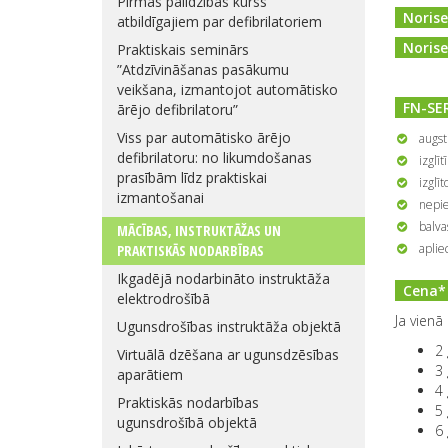
Pirmās palīdzības kurss
Norise
atbildīgajiem par defibrilatoriem
Norises
Praktiskais seminārs
”Atdzīvināšanas pasākumu
veikšana, izmantojot automātisko
FN-SER
ārējo defibrilatoru”
Viss par automātisko ārējo
augst
defibrilatoru: no likumdošanas
izglī
prasībām līdz praktiskai
izglī
izmantošanai
nepie
balva
MĀCĪBAS, INSTRUKTĀŽAS UN
aplie
PRAKTISKĀS NODARBĪBAS
Ikgadējā nodarbināto instruktāža
Cena* p
elektrodrošībā
Ja vienā
Ugunsdrošības instruktāža objektā
2
Virtuālā dzēšana ar ugunsdzēsības
3
aparātiem
4
Praktiskās nodarbības
5
ugunsdrošībā objektā
6