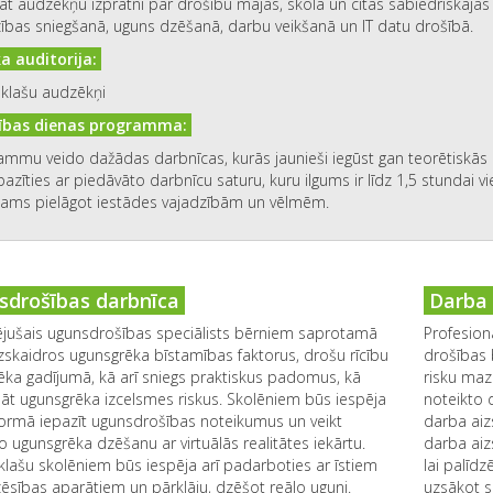
āt audzēkņu izpratni par drošību mājās, skolā un citās sabiedriskajās 
zības sniegšanā, uguns dzēšanā, darbu veikšanā un IT datu drošībā.
 auditorija:
 klašu audzēkņi
ības dienas programma:
ammu veido dažādas darbnīcas, kurās jaunieši iegūst gan teorētiskās 
pazīties ar piedāvāto darbnīcu saturu, kuru ilgums ir līdz 1,5 stundai vie
jams pielāgot iestādes vajadzībām un vēlmēm.
drošības darbnīca
Darba 
ējušais ugunsdrošības speciālists bērniem saprotamā
Profesion
zskaidros ugunsgrēka bīstamības faktorus, drošu rīcību
drošības 
ka gadījumā, kā arī sniegs praktiskus padomus, kā
risku maz
āt ugunsgrēka izcelsmes riskus. Skolēniem būs iespēja
noteikto 
formā iepazīt ugunsdrošības noteikumus un veikt
darba aiz
o ugunsgrēka dzēšanu ar virtuālās realitātes iekārtu.
darba aiz
lašu skolēniem būs iespēja arī padarboties ar īstiem
lai palīd
sības aparātiem un pārklāju, dzēšot reālo uguni.
uzsākot s