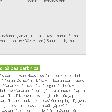
vietās un attīstīt praktiskās iemaņas pirmās
zināšanas, gan attīsta praktiskās iemaņas. Zemāk
nai grupai (līdz 30 cilvēkiem). Saturu un ilgumu ir
drošības darbnīca
āls darba aizsardzības speciālists paskaidros darba
būtību un tās nozīmi cilvēka veselībai un darba vides
ināšanai. Skolēni uzzinās, kā organizēt drošu vidi
darbu veikšanai un kā pasargāt sevi ar individuālajiem
sardzības līdzekļiem. Tiks sniegta informācija par
sardzības normatīvo aktu prasībām nepilngadīgajiem,
zētu jauniešiem saprast, kam būtu jāpievērš uzmanība,
avas pirmās darba gaitas. Iegūtās zināšanas būs