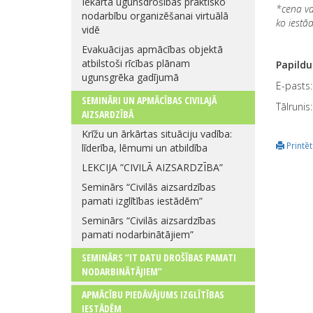
Iekārta ugunsdrošības praktisko
*cena va
nodarbību organizēšanai virtuālā
ko iestā
vidē
Evakuācijas apmācības objektā
atbilstoši rīcības plānam
Papildu
ugunsgrēka gadījumā
E-pasts
SEMINĀRI UN APMĀCĪBAS CIVILAJĀ
Tālrunis
AIZSARDZĪBĀ
Krīžu un ārkārtas situāciju vadība:
Printēt
līderība, lēmumi un atbildība
LEKCIJA ”CIVILĀ AIZSARDZĪBA”
Seminārs “Civilās aizsardzības
pamati izglītības iestādēm”
Seminārs “Civilās aizsardzības
pamati nodarbinātājiem”
SEMINĀRS “IT DATU DROŠĪBAS PAMATI
NODARBINĀTĀJIEM”
APMĀCĪBU PIEDĀVĀJUMS IZGLĪTĪBAS
IESTĀDĒM