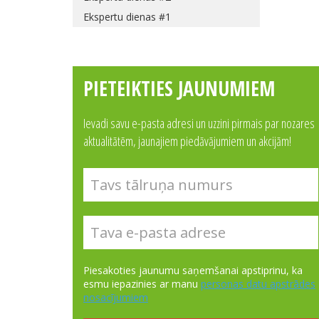
Ekspertu dienas #1
PIETEIKTIES JAUNUMIEM
Ievadi savu e-pasta adresi un uzzini pirmais par nozares
aktualitātēm, jaunajiem piedāvājumiem un akcijām!
Piesakoties jaunumu saņemšanai apstiprinu, ka
esmu iepazinies ar manu
personas datu apstrādes
nosacījumiem