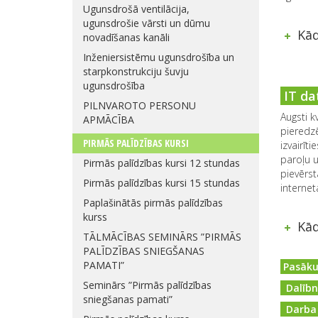
Ugunsdrošā ventilācija,
ugunsdrošie vārsti un dūmu
Kād
novadīšanas kanāli
Inženiersistēmu ugunsdrošība un
starpkonstrukciju šuvju
ugunsdrošība
IT da
PILNVAROTO PERSONU
Augsti k
APMĀCĪBA
pieredzē
PIRMĀS PALĪDZĪBAS KURSI
izvairīt
paroļu u
Pirmās palīdzības kursi 12 stundas
pievērst
Pirmās palīdzības kursi 15 stundas
interne
Paplašinātās pirmās palīdzības
kurss
Kād
TĀLMĀCĪBAS SEMINĀRS ”PIRMĀS
PALĪDZĪBAS SNIEGŠANAS
PAMATI”
Pasāku
Seminārs ”Pirmās palīdzības
Dalībni
sniegšanas pamati”
Darba 