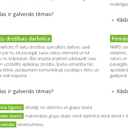
noderīgas
as ir galvenās tēmas?
Kāda
tu drošības darbnīca
Pirmās
valificēts IT datu drošības speciālists dalīsies savā
NMPD serti
 par to, kā pasargāt savus datus internetā un kā
nelaimes 
ies no krāpšanas. Būs iespēja praktiski pārbaudīt savu
saturs un
n uzstādīto aplikāciju drošību. Īpaša uzmanība tiks
pasargātu
a ētikas jautājumiem komunikācijā sociālajos tīklos un
apstādinā
ta vidē kopumā.
gadījumā 
as ir galvenās tēmas?
Kāda
ma ilgums:
atkarīgs no darbnīcu un grupu skaita.
eku skaits:
maksimālais grupu skaits vienā darbnīcā vienā dienā ir 6. 
valoda:
latviešu/krievu.