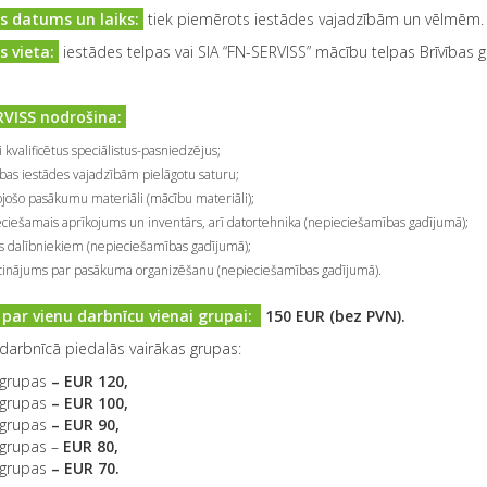
s datums un laiks:
tiek piemērots iestādes vajadzībām un vēlmēm.
 vieta:
iestādes telpas vai SIA “FN-SERVISS” mācību telpas Brīvības g
VISS nodrošina:
i kvalificētus speciālistus-pasniedzējus;
tības iestādes vajadzībām pielāgotu saturu;
tojošo pasākumu materiāli (mācību materiāli);
ciešamais aprīkojums un inventārs, arī datortehnika (nepieciešamības gadījumā);
s dalībniekiem (nepieciešamības gadījumā);
cinājums par pasākuma organizēšanu (nepieciešamības gadījumā).
ar vienu darbnīcu vienai grupai:
150 EUR (bez PVN).
 darbnīcā piedalās vairākas grupas:
 grupas
– EUR 120,
 grupas
– EUR 100,
 grupas
– EUR 90,
 grupas –
EUR 80,
 grupas
– EUR 70.