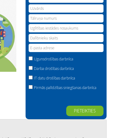
Ugunsdrošības darbnīca
Darba drošības darbnīca
IT datu drošības darbnīca
Pirmās palīdzības sniegšanas darbnīca
Alternative: