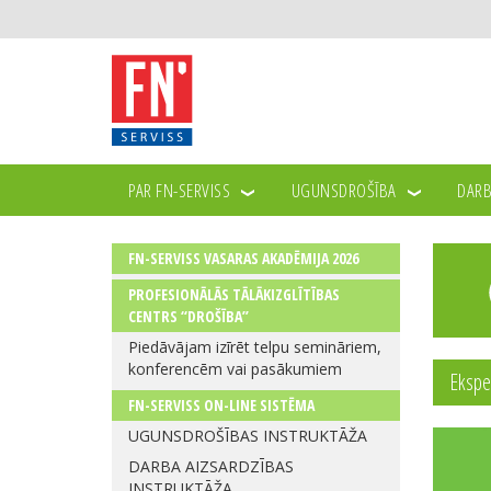
PAR FN-SERVISS
UGUNSDROŠĪBA
DARB
FN-SERVISS VASARAS AKADĒMIJA 2026
PROFESIONĀLĀS TĀLĀKIZGLĪTĪBAS
CENTRS “DROŠĪBA”
Piedāvājam izīrēt telpu semināriem,
konferencēm vai pasākumiem
Ekspe
FN-SERVISS ON-LINE SISTĒMA
UGUNSDROŠĪBAS INSTRUKTĀŽA
DARBA AIZSARDZĪBAS
INSTRUKTĀŽA