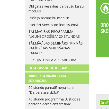
Obligātās veselības pārbaužu karšu
modulis
Iekšējo apmācību modulis
Ieiet FN-Serviss on-line sistēmā
TĀLMĀCĪBAS PROGRAMMA
“UGUNSDROŠĪBA” 20 STUNDAS
TĀLMĀCĪBAS SEMINĀRS ”PIRMĀS
PALĪDZĪBAS SNIEGŠANAS
PAMATI”
LEKCIJA ”CIVILĀ AIZSARDZĪBA”
FN-SERVISS KLIENTU DIENAS
KURSI UN SEMINĀRI DARBA
AIZSARDZĪBĀ
60 stundu pamatlīmeņa kursi
"Darba aizsardzībā"
40 stundu programma „Uzticības
Drošī
persona darba aizsardzībā”