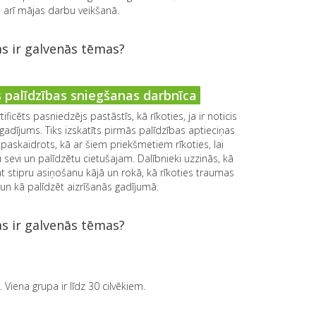
 arī mājas darbu veikšanā.
s ir galvenās tēmas?
 palīdzības sniegšanas darbnīca
ficēts pasniedzējs pastāstīs, kā rīkoties, ja ir noticis
gadījums. Tiks izskatīts pirmās palīdzības aptieciņas
 paskaidrots, kā ar šiem priekšmetiem rīkoties, lai
 sevi un palīdzētu cietušajam. Dalībnieki uzzinās, kā
t stipru asiņošanu kājā un rokā, kā rīkoties traumas
un kā palīdzēt aizrīšanās gadījumā.
s ir galvenās tēmas?
Viena grupa ir līdz 30 cilvēkiem.