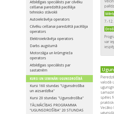
Veicin
Atbildīgais speciālists par cilvēku
palīd
celšanai paredzētā pacēlāja
tehnisko stāvokli
Mērķa
Autoiekrāvēja operators
7.-12.
Cilvēku celšanai paredzētā pacēlāja
Droš
operators
Progr
Elektroiekrāvēja operators
var ie
Darbs augstumā
iespē
Motorzāģa un krūmgrieža
operators
Atbildīgais speciālists par
Uguns
sastatnēm
Pieredz
KURSI UN SEMINĀRI UGUNSDROŠĪBĀ
valodā i
Kursi 160 stundas "Ugunsdrošība
ugunsgrē
un aizsardzība"
samazin
spēles 
Kursi 20 stundas "Ugunsdrošība"
praktisk
TĀLMĀCĪBAS PROGRAMMA
Vecāko k
“UGUNSDROŠĪBA” 20 STUNDAS
ugunsdzē