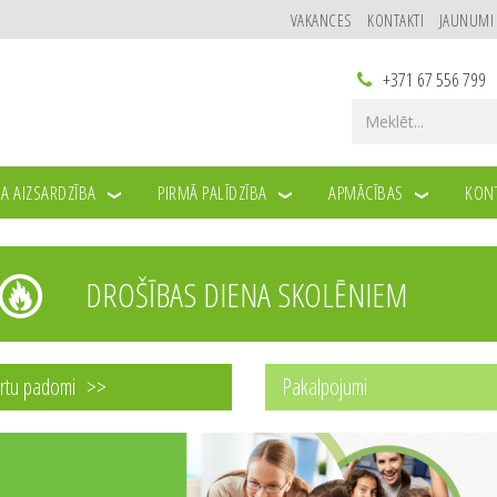
VAKANCES
KONTAKTI
JAUNUMI
+371 67 556 799
A AIZSARDZĪBA
PIRMĀ PALĪDZĪBA
APMĀCĪBAS
KONT
DROŠĪBAS DIENA SKOLĒNIEM
rtu padomi
Pakalpojumi