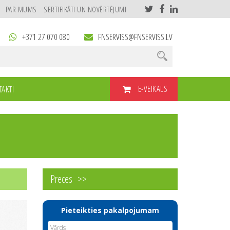
PAR MUMS
SERTIFIKĀTI UN NOVĒRTĒJUMI
+371 27 070 080
FNSERVISS@FNSERVISS.LV
E-VEIKALS
AKTI
Preces
Pieteikties pakalpojumam