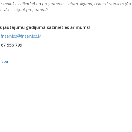
r mainīties atkarībā no programmas satura, ilguma, ceļa izdevumiem (ārp
de vēlas iekļaut programmā.
s jautājumu gadījumā sazinieties ar mums!
:
fnserviss@fnserviss.lv
:
67 556 799
 lapu