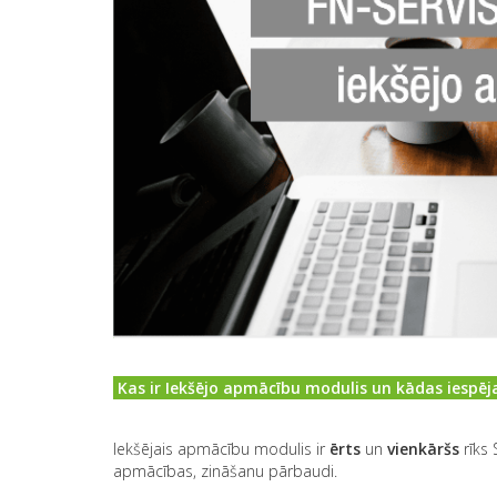
Kas ir Iekšējo apmācību modulis un kādas iespēj
Iekšējais apmācību modulis ir
ērts
un
vienkāršs
rīks 
apmācības, zināšanu pārbaudi.