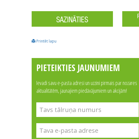
Printēt lapu
PIETEIKTIES JAUNUMIEM
Ievadi savu e-pasta adresi un uzzini pirmais par nozares
aktualitātēm, jaunajiem piedāvājumiem un akcijām!