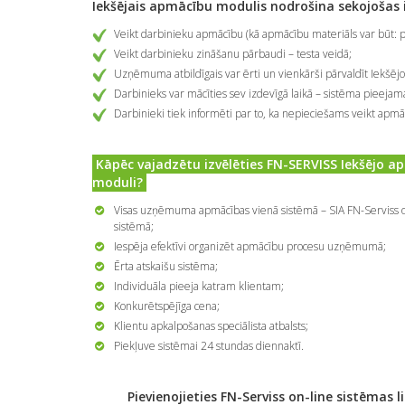
Iekšējais apmācību modulis nodrošina sekojošas 
Veikt darbinieku apmācību (kā apmācību materiāls var būt: 
Veikt darbinieku zināšanu pārbaudi – testa veidā;
Uzņēmuma atbildīgais var ērti un vienkārši pārvaldīt Iekš
Darbinieks var mācīties sev izdevīgā laikā – sistēma pieejam
Darbinieki tiek informēti par to, ka nepieciešams veikt apmā
Kāpēc vajadzētu izvēlēties FN-SERVISS Iekšējo a
moduli?
Visas uzņēmuma apmācības vienā sistēmā – SIA FN-Serviss o
sistēmā;
Iespēja efektīvi organizēt apmācību procesu uzņēmumā;
Ērta atskaišu sistēma;
Individuāla pieeja katram klientam;
Konkurētspējīga cena;
Klientu apkalpošanas speciālista atbalsts;
Piekļuve sistēmai 24 stundas diennaktī.
Pievienojieties FN-Serviss on-line sistēmas