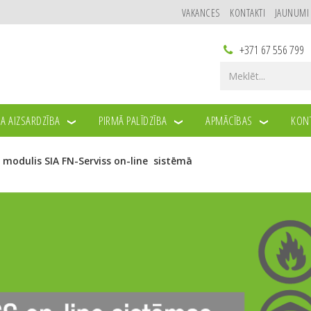
VAKANCES
KONTAKTI
JAUNUMI
+371 67 556 799
A AIZSARDZĪBA
PIRMĀ PALĪDZĪBA
APMĀCĪBAS
KONT
 modulis SIA FN-Serviss on-line sistēmā