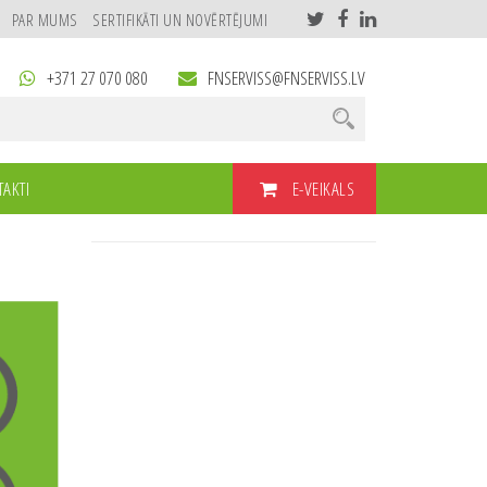
PAR MUMS
SERTIFIKĀTI UN NOVĒRTĒJUMI
+371 27 070 080
FNSERVISS@FNSERVISS.LV
E-VEIKALS
AKTI