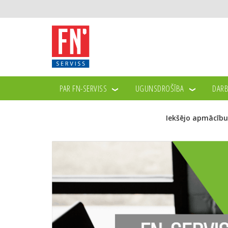
PAR FN-SERVISS
UGUNSDROŠĪBA
DARB
Iekšējo apmācību