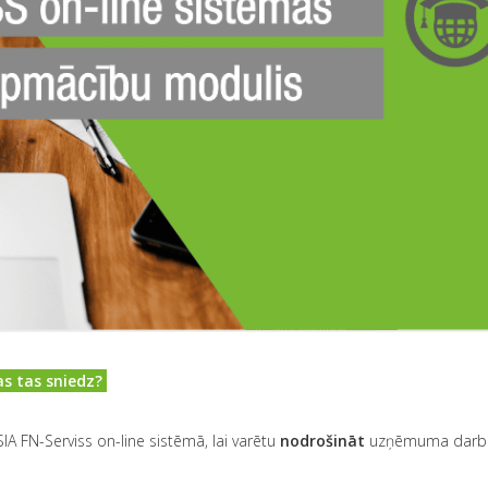
as tas sniedz?
SIA FN-Serviss on-line sistēmā, lai varētu
nodrošināt
uzņēmuma darbi