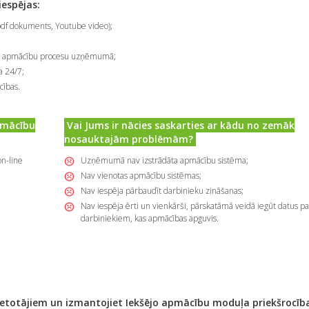
iespējas:
pdf dokuments, Youtube video);
ējo apmācību procesu uzņēmumā;
a 24/7;
cības.
pmācību
Vai Jums ir nācies saskarties ar kādu no zemāk
nosauktajām problēmām?
n-line
Uzņēmumā nav izstrādāta apmācību sistēma;
Nav vienotas apmācību sistēmas;
Nav iespēja pārbaudīt darbinieku zināšanas;
Nav iespēja ērti un vienkārši, pārskatāmā veidā iegūt datus pa
darbiniekiem, kas apmācības apguvis.
 lietotājiem un izmantojiet
Iekšējo apmācību moduļa priekšrocība