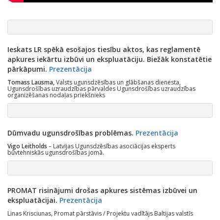
Ieskats LR spēkā esošajos tiesību aktos, kas reglamentē
apkures iekārtu izbūvi un ekspluatāciju. Biežāk konstatētie
pārkāpumi.
Prezentācija
Tomass Lausma,
Valsts ugunsdzēsības un glābšanas dienesta,
Ugunsdrošības uzraudzības pārvaldes Ugunsdrošības uzraudzības
organizēšanas nodaļas priekšnieks
Dūmvadu ugunsdrošības problēmas.
Prezentācija
Vigo Leitholds
– Latvijas Ugunsdzēsības asociācijas eksperts
būvtehniskās ugunsdrošības jomā.
PROMAT risinājumi drošas apkures sistēmas izbūvei un
ekspluatācijai.
Prezentācija
Linas Krisciunas, Promat pārstāvis / Projektu vadītājs Baltijas valstīs