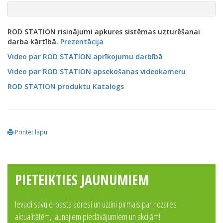
ROD STATION risinājumi apkures sistēmas uzturēšanai
darba kārtībā.
Prezentācija
Video par ROD STATION aprīkojumu darbībā
Video par ROD STATION apsekošanas videokameru
ROD STATION produktu Katalogs
Printēt lapu
PIETEIKTIES JAUNUMIEM
Ievadi savu e-pasta adresi un uzzini pirmais par nozares
aktualitātēm, jaunajiem piedāvājumiem un akcijām!