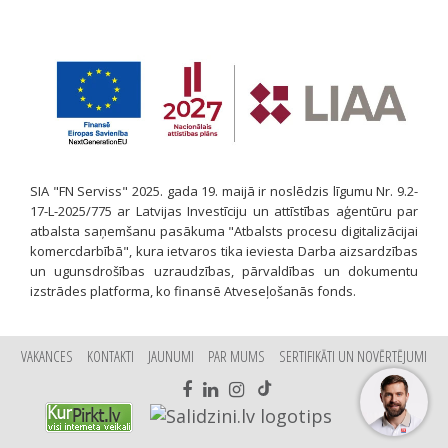
SIA "FN Serviss" 2025. gada 19. maijā ir noslēdzis līgumu Nr. 9.2-
17-L-2025/775 ar Latvijas Investīciju un attīstības aģentūru par
atbalsta saņemšanu pasākuma "Atbalsts procesu digitalizācijai
komercdarbībā", kura ietvaros tika ieviesta Darba aizsardzības
un ugunsdrošības uzraudzības, pārvaldības un dokumentu
izstrādes platforma, ko finansē Atveseļošanās fonds.
VAKANCES
KONTAKTI
JAUNUMI
PAR MUMS
SERTIFIKĀTI UN NOVĒRTĒJUMI