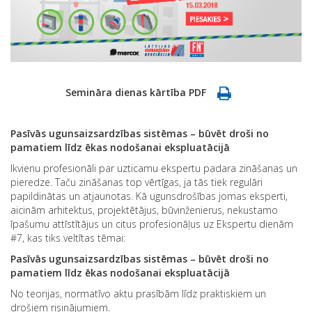
Semināra dienas kārtība PDF
Pasīvās ugunsaizsardzības sistēmas – būvēt droši no
pamatiem līdz ēkas nodošanai ekspluatācijā
Ikvienu profesionāli par uzticamu ekspertu padara zināšanas un
pieredze. Taču zināšanas top vērtīgas, ja tās tiek regulāri
papildinātas un atjaunotas. Kā ugunsdrošības jomas eksperti,
aicinām arhitektus, projektētājus, būvinženierus, nekustamo
īpašumu attīstītājus un citus profesionāļus uz Ekspertu dienām
#7, kas tiks veltītas tēmai:
Pasīvās ugunsaizsardzības sistēmas – būvēt droši no
pamatiem līdz ēkas nodošanai ekspluatācijā
No teorijas, normatīvo aktu prasībām līdz praktiskiem un
drošiem risinājumiem.