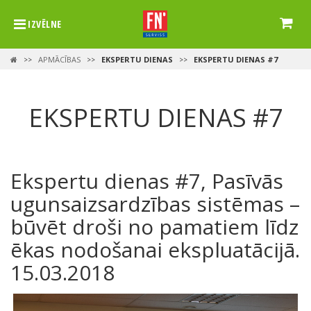
IZVĒLNE
APMĀCĪBAS
EKSPERTU DIENAS
EKSPERTU DIENAS #7
>>
>>
>>
EKSPERTU DIENAS #7
Ekspertu dienas #7, Pasīvās
ugunsaizsardzības sistēmas –
būvēt droši no pamatiem līdz
ēkas nodošanai ekspluatācijā.
15.03.2018