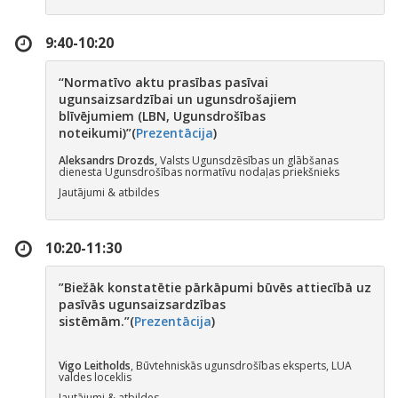
9:40-10:20
‘
‘Normatīvo aktu prasības pasīvai
ugunsaizsardzībai un ugunsdrošajiem
blīvējumiem (LBN, Ugunsdrošības
noteikumi)”(
Prezentācija
)
Aleksandrs Drozds,
Valsts Ugunsdzēsības un glābšanas
dienesta Ugunsdrošības normatīvu nodaļas priekšnieks
Jautājumi & atbildes
10:20-11:30
”
Biežāk konstatētie pārkāpumi būvēs attiecībā uz
pasīvās ugunsaizsardzības
sistēmām.”(
Prezentācija
)
Vigo Leitholds
, Būvtehniskās ugunsdrošības eksperts, LUA
valdes loceklis
Jautājumi & atbildes