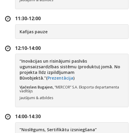
11:30-12:00
Kafijas pauze
12:10-14:00
“Inovācijas un risinājumi pasīvās
ugunsaizsardzības sistēmu (produktu) jomā. No
projekta līdz izpildījumam
Būvobjektā.
”(
Prezentācija
)
Vjačeslavs Bugajevs,
“MERCOR” S.A. Eksporta departamenta
vadītājs
Jautājumi & atbildes
14:00-14:30
”Noslēgums, Sertifikātu izsniegšana
”