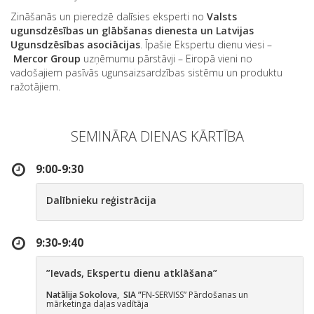
Zināšanās un pieredzē dalīsies eksperti no
Valsts
ugunsdzēsības un glābšanas dienesta un Latvijas
Ugunsdzēsības asociācijas
. Īpašie Ekspertu dienu viesi –
Mercor Group
uzņēmumu pārstāvji – Eiropā vieni no
vadošajiem pasīvās ugunsaizsardzības sistēmu un produktu
ražotājiem.
SEMINĀRA DIENAS KĀRTĪBA
9:00-9:30
Dalībnieku reģistrācija
9:30-9:40
”Ievads, Ekspertu dienu atklāšana”
Natālija Sokolova, SIA ”
FN-SERVISS” Pārdošanas un
mārketinga daļas vadītāja