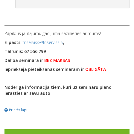
Papildus jautājumu gadījumā sazinieties ar mums!
E-pasts:
fnserviss@fnserviss.lv
,
T
ā
lrunis: 67 556 799
Dal
ī
ba semin
ā
r
ā
ir
BEZ MAKSAS
Iepriek
šē
ja pieteik
š
an
ā
s semin
ā
ram ir
OBLIG
Ā
TA
Noderīga informācija tiem, kuri uz semināru plāno
ierasties ar savu auto
Printēt lapu