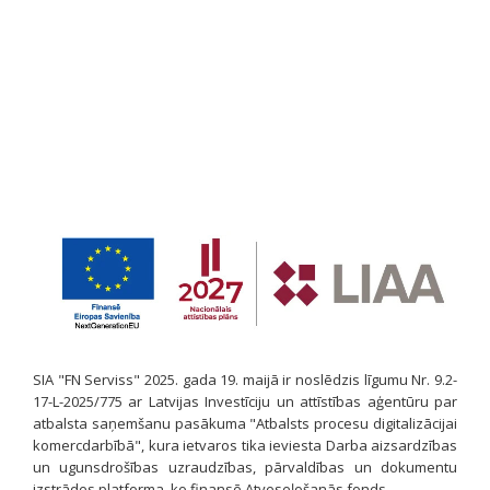
SIA "FN Serviss" 2025. gada 19. maijā ir noslēdzis līgumu Nr. 9.2-
17-L-2025/775 ar Latvijas Investīciju un attīstības aģentūru par
atbalsta saņemšanu pasākuma "Atbalsts procesu digitalizācijai
komercdarbībā", kura ietvaros tika ieviesta Darba aizsardzības
un ugunsdrošības uzraudzības, pārvaldības un dokumentu
izstrādes platforma, ko finansē Atveseļošanās fonds.