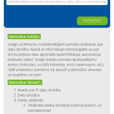
Alternative:
Semināra mērķis:
sniegt uzņēmumu nodarbinātājiem pamata zināšanas par
datu drošību darbā ar informācijas tehnoloģijām un par
drošu piekļuvi datu apstrādei (autentifikācija, autorizācija,
piekļuves vides). Sniegt ieskatu pamata apdraudējumu
avotos (mēstules, sociālā inžinierija, droši savienojumi, utt.),
rādīt praktiskus piemērus kā atpazīt potenciālus draudus
un izvairīties no tiem.
Semināra tēmas*:
Ievads par IT datu drošību.
Datu drošība
Darbs attālināti:
Attālinātā darba drošības kontrolsaraksts un
pamatprincipi