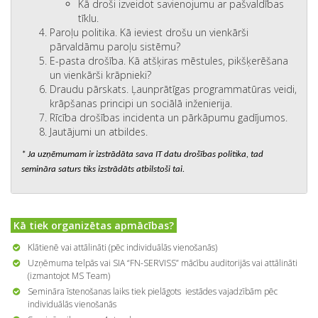
Kā droši izveidot savienojumu ar pašvaldības
tīklu.
Paroļu politika. Kā ieviest drošu un vienkārši
pārvaldāmu paroļu sistēmu?
E-pasta drošība. Kā atšķiras mēstules, pikšķerēšana
un vienkārši krāpnieki?
Draudu pārskats. Ļaunprātīgas programmatūras veidi,
krāpšanas principi un sociālā inženierija.
Rīcība drošības incidenta un pārkāpumu gadījumos.
Jautājumi un atbildes.
* Ja uzņēmumam ir izstrādāta sava IT datu drošības politika, tad
semināra saturs tiks izstrādāts atbilstoši tai.
Kā tiek organizētas apmācības?
Klātienē vai attālināti (pēc individuālās vienošanās)
Uzņēmuma telpās vai SIA “FN-SERVISS” mācību auditorijās vai attālināti
(izmantojot MS Team)
Semināra īstenošanas laiks tiek pielāgots iestādes vajadzībām pēc
individuālās vienošanās