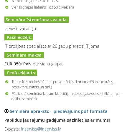
Semināra ilgums: ~ 4 stundas
Vienas grupas lielums: līdz 50 cilvēkiem
Semināra īstenošanas valoda:
latviešu vai angļu
Pasniedzējs:
IT drošības speciālists ar 20 gadu pieredzi IT jomā
Semināra maksa:
EUR 350+PVN
par vienu grupu.
Cenā iekļauts:
Tehniskais nodrošinājums prezentācijas demonstrēšanai (ekrāns,
projektors, dators un tml.)
Pēc izietā semināra katram klausītājam tiek sagatavots sertifikāts – par
dalību seminārā.
Semināra
apraksts – piedāvājums pdf formātā
Papildus jautājumu gadījumā sazinieties ar mums!
E-pasts:
fnserviss@fnserviss.lv