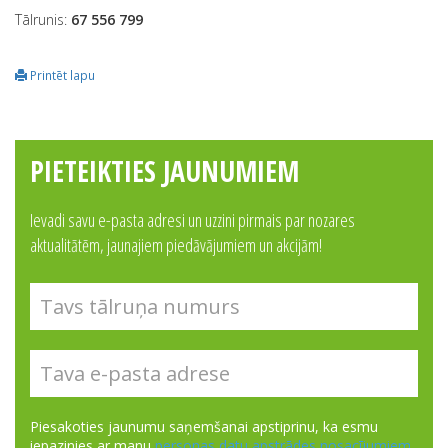
Tālrunis:
67 556 799
Printēt lapu
PIETEIKTIES JAUNUMIEM
Ievadi savu e-pasta adresi un uzzini pirmais par nozares
aktualitātēm, jaunajiem piedāvājumiem un akcijām!
Piesakoties jaunumu saņemšanai apstiprinu, ka esmu
iepazinies ar manu
personas datu apstrādes nosacījumiem