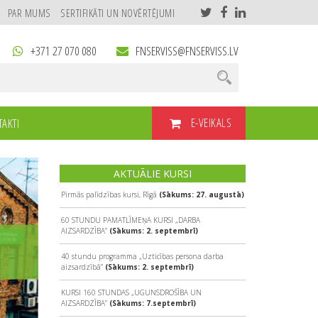
PAR MUMS
SERTIFIKĀTI UN NOVĒRTĒJUMI
+371 27 070 080
FNSERVISS@FNSERVISS.LV
E-VEIKALS
AKTI
AKTUĀLIE KURSI
Pirmās palīdzības kursi, Rīgā
(Sākums: 27. augustā)
60 STUNDU PAMATLĪMEŅA KURSI „DARBA
AIZSARDZĪBA”
(Sākums: 2. septembrī)
40 stundu programma „Uzticības persona darba
aizsardzībā”
(Sākums: 2. septembrī)
KURSI 160 STUNDAS „UGUNSDROŠĪBA UN
AIZSARDZĪBA”
(Sākums: 7.septembrī)