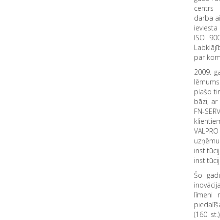
centrs 
darba ai
ieviesta
ISO 900
Labklājī
par komp
2009. g
lēmums 
plašo ti
bāzi, ar
FN-SERV
klientie
VALPRO 
uzņēmu
institū
institūci
Šo gadu
inovāci
līmeni 
piedalī
(160 st.