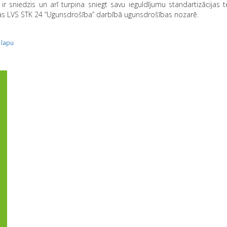
ir sniedzis un arī turpina sniegt savu ieguldījumu standartizācijas 
as LVS STK 24 “Ugunsdrošība” darbībā ugunsdrošības nozarē.
 lapu