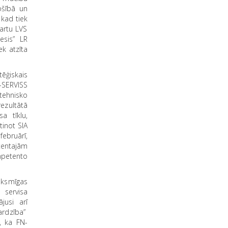
ošībā un
 kad tiek
dartu LVS
esis” LR
ek atzīta
ēģiskais
-SERVISS
rtehnisko
rezultātā
a tīklu,
tinot SIA
ebruārī,
entajām
mpetento
iksmīgas
 servisa
jusi arī
ardzība”
s, ka FN-