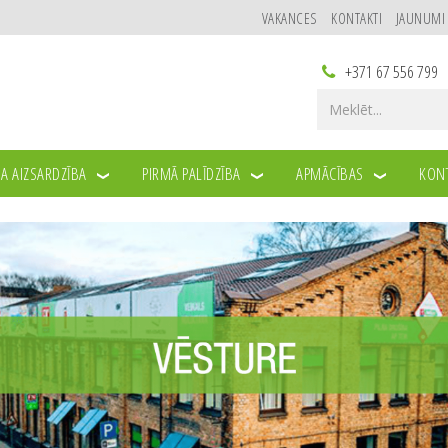
VAKANCES
KONTAKTI
JAUNUMI
+371 67 556 799
A AIZSARDZĪBA
PIRMĀ PALĪDZĪBA
APMĀCĪBAS
KONT