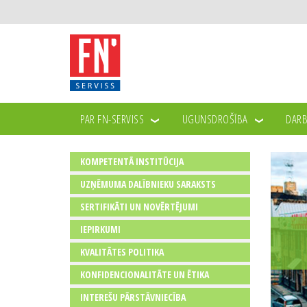
PAR FN-SERVISS
UGUNSDROŠĪBA
DARB
KOMPETENTĀ INSTITŪCIJA
UZŅĒMUMA DALĪBNIEKU SARAKSTS
SERTIFIKĀTI UN NOVĒRTĒJUMI
IEPIRKUMI
KVALITĀTES POLITIKA
KONFIDENCIONALITĀTE UN ĒTIKA
INTEREŠU PĀRSTĀVNIECĪBA