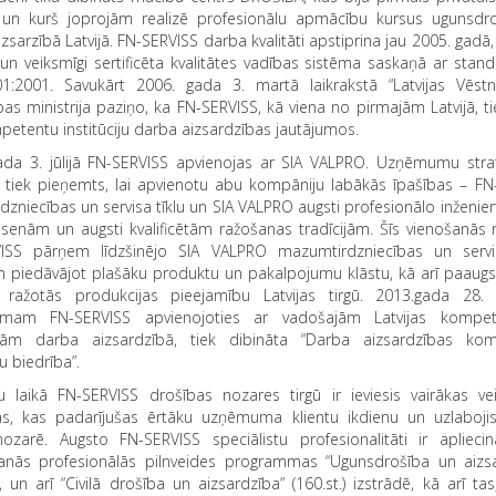
un kurš joprojām realizē profesionālu apmācību kursus ugunsdr
zsarzībā Latvijā. FN-SERVISS darba kvalitāti apstiprina jau 2005. gadā,
 un veiksmīgi sertificēta kvalitātes vadības sistēma saskaņā ar stan
1:2001. Savukārt 2006. gada 3. martā laikrakstā “Latvijas Vēstn
bas ministrija paziņo, ka FN-SERVISS, kā viena no pirmajām Latvijā, ti
etentu institūciju darba aizsardzības jautājumos.
ada 3. jūlijā FN-SERVISS apvienojas ar SIA VALPRO. Uzņēmumu strat
tiek pieņemts, lai apvienotu abu kompāniju labākās īpašības – FN
rdzniecības un servisa tīklu un SIA VALPRO augsti profesionālo inženie
 senām un augsti kvalificētām ražošanas tradīcijām. Šīs vienošanās 
ISS pārņem līdzšinējo SIA VALPRO mazumtirdzniecības un servis
m piedāvājot plašāku produktu un pakalpojumu klāstu, kā arī paaugs
ražotās produkcijas pieejamību Latvijas tirgū. 2013.gada 28. f
mam FN-SERVISS apvienojoties ar vadošajām Latvijas kompet
cijām darba aizsardzībā, tiek dibināta “Darba aizsardzības ko
ju biedrība”.
 laikā FN-SERVISS drošības nozares tirgū ir ieviesis vairākas ve
jas, kas padarījušas ērtāku uzņēmuma klientu ikdienu un uzlabojis
nozarē. Augsto FN-SERVISS speciālistu profesionalitāti ir apliecinā
šanās profesionālās pilnveides programmas “Ugunsdrošība un aizs
), un arī “Civilā drošība un aizsardzība” (160.st.) izstrādē, kā arī ta