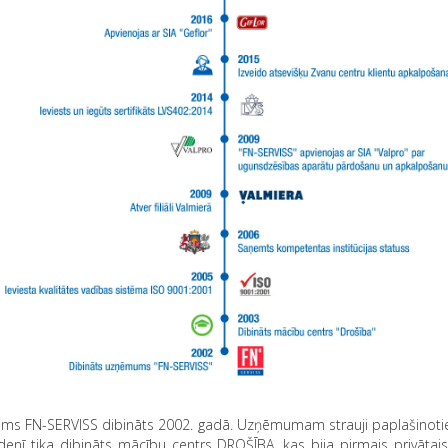
s FN-SERVISS dibināts 2002. gadā. Uzņēmumam strauji paplašinotie
denī tika dibināts mācību centrs DROŠĪBA, kas bija pirmais privātai