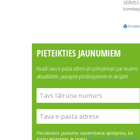
SERVISS 
komitej
Printēt
PIETEIKTIES JAUNUMIEM
Ievadi savu e-pasta adresi un uzzini pirmais par nozares
aktualitātēm, jaunajiem piedāvājumiem un akcijām!
Piesakoties jaunumu saņemšanai apstiprinu, ka
esmu iepazinies ar manu
personas datu apstrādes