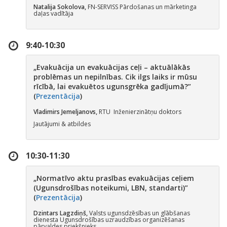
Natalija Sokolova
,
FN-SERVISS Pārdošanas un mārketinga
daļas vadītāja
9:40-10:30
„
Evakuācija un evakuācijas ceļi – aktuālākās
problēmas un nepilnības. Cik ilgs laiks ir mūsu
rīcībā, lai evakuētos ugunsgrēka gadījumā?”
(
Prezentācija
)
Vladimirs Jemeljanovs,
RTU Inženierzinātņu doktors
Jautājumi & atbildes
10:30-11:30
„
Normatīvo aktu prasības evakuācijas ceļiem
(Ugunsdrošības noteikumi, LBN, standarti)
”
(
Prezentācija
)
Dzintars Lagzdiņš,
Valsts ugunsdzēsības un glābšanas
dienesta Ugunsdrošības uzraudzības organizēšanas
pārvaldes priekšnieks