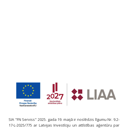
SIA "FN Serviss" 2025. gada 19. maijā ir noslēdzis līgumu Nr. 9.2-
17-L-2025/775 ar Latvijas Investīciju un attīstības aģentūru par