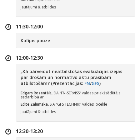
Jautājumi & atbildes
11:30-12:00
Kafijas pauze
12:00-12:30
„
Kā pārveidot neatbilstošas evakuācijas izejas
par drošām un normatīvo aktu prasībām
atbilstošām? (Prezentācijas:
FN
/
GFS
)
Edgars Rozentāls,
SIA “FN-SERVISS” valdes priekšsēdētājs
sadarbībā ar
Edīte Zalumska,
SIA “GFS TECHNIK” valdes locekle
Jautājumi & atbildes
12:30-13:20