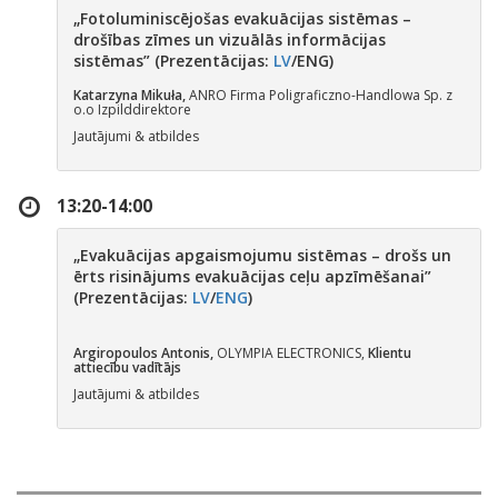
„
Fotoluminiscējošas evakuācijas sistēmas –
drošības zīmes un vizuālās informācijas
sistēmas” (Prezentācijas:
LV
/ENG)
Katarzyna Mikuła,
ANRO Firma Poligraficzno-Handlowa Sp. z
o.o Izpilddirektore
Jautājumi & atbildes
13:20-14:00
„
Evakuācijas apgaismojumu sistēmas – drošs un
ērts risinājums evakuācijas ceļu apzīmēšanai
”
(Prezentācijas:
LV
/
ENG
)
Argiropoulos Antonis,
OLYMPIA ELECTRONICS,
Klientu
attiecību vadītājs
Jautājumi & atbildes