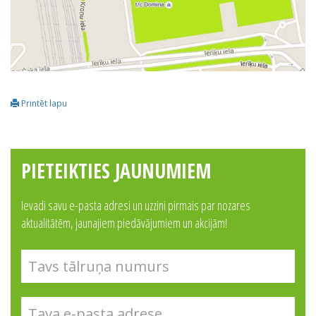
Printēt lapu
PIETEIKTIES JAUNUMIEM
Ievadi savu e-pasta adresi un uzzini pirmais par nozares
aktualitātēm, jaunajiem piedāvājumiem un akcijām!