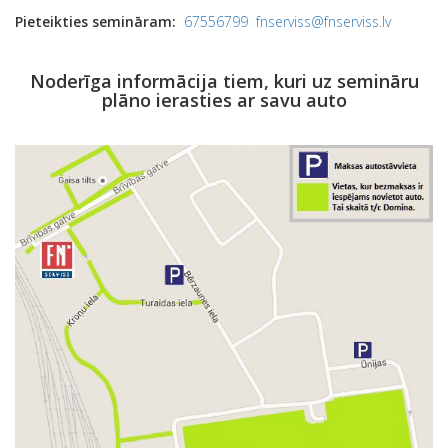
Pieteikties semināram:
67556799
fnserviss@fnserviss.lv
Noderīga informācija tiem, kuri uz semināru
plāno ierasties ar savu auto