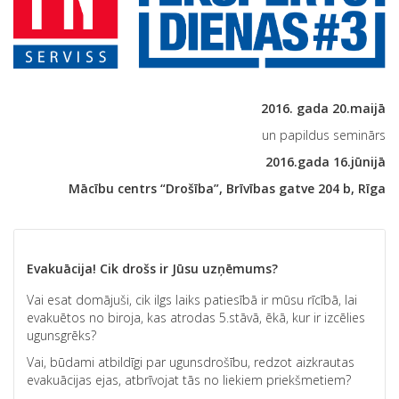
2016. gada 20.maijā
un papildus seminārs
2016.gada 16.jūnijā
Mācību centrs “Drošība”, Brīvības gatve 204 b, Rīga
Evakuācija! Cik drošs ir Jūsu uzņēmums?
Vai esat domājuši, cik ilgs laiks patiesībā ir mūsu rīcībā, lai
evakuētos no biroja, kas atrodas 5.stāvā, ēkā, kur ir izcēlies
ugunsgrēks?
Vai, būdami atbildīgi par ugunsdrošību, redzot aizkrautas
evakuācijas ejas, atbrīvojat tās no liekiem priekšmetiem?