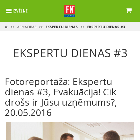
IZVĒLNE
APMĀCĪBAS
EKSPERTU DIENAS
EKSPERTU DIENAS #3
>>
>>
>>
EKSPERTU DIENAS #3
Fotoreportāža: Ekspertu
dienas #3, Evakuācija! Cik
drošs ir Jūsu uzņēmums?,
20.05.2016