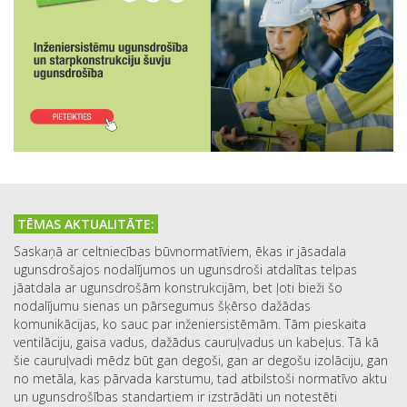
TĒMAS AKTUALITĀTE:
Saskaņā ar celtniecības būvnormatīviem, ēkas ir jāsadala
ugunsdrošajos nodalījumos un ugunsdroši atdalītas telpas
jāatdala ar ugunsdrošām konstrukcijām, bet ļoti bieži šo
nodalījumu sienas un pārsegumus šķērso dažādas
komunikācijas, ko sauc par inženiersistēmām. Tām pieskaita
ventilāciju, gaisa vadus, dažādus cauruļvadus un kabeļus. Tā kā
šie cauruļvadi mēdz būt gan degoši, gan ar degošu izolāciju, gan
no metāla, kas pārvada karstumu, tad atbilstoši normatīvo aktu
un ugunsdrošības standartiem ir izstrādāti un notestēti