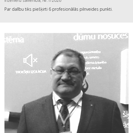
inženieru savienībā, Nr.1/2026
Par dalību tiks piešķirti 6 profesionālās pilnveides punkti.