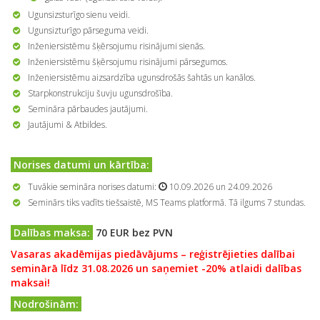
Ugunsizsturīgo sienu veidi.
Ugunsizturīgo pārseguma veidi.
Inženiersistēmu šķērsojumu risinājumi sienās.
Inženiersistēmu šķērsojumu risinājumi pārsegumos.
Inženiersistēmu aizsardzība ugunsdrošās šahtās un kanālos.
Starpkonstrukciju šuvju ugunsdrošība.
Semināra pārbaudes jautājumi.
Jautājumi & Atbildes.
Norises datumi un kārtība:
Tuvākie semināra norises datumi:
10.09.2026 un 24.09.2026
Seminārs tiks vadīts tiešsaistē, MS Teams platformā. Tā ilgums 7 stundas.
Dalības maksa:
70 EUR bez PVN
Vasaras akadēmijas piedāvājums – reģistrējieties dalībai
seminārā līdz 31.08.2026 un saņemiet -20% atlaidi dalības
maksai!
Nodrošinām: