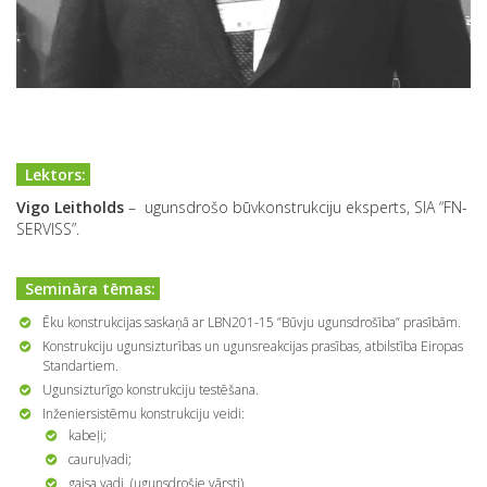
Lektors:
Vigo Leitholds
– ugunsdrošo būvkonstrukciju eksperts, SIA “FN-
SERVISS”.
Semināra tēmas:
Ēku konstrukcijas saskaņā ar LBN201-15 ”Būvju ugunsdrošība” prasībām.
Konstrukciju ugunsizturības un ugunsreakcijas prasības, atbilstība Eiropas
Standartiem.
Ugunsizturīgo konstrukciju testēšana.
Inženiersistēmu konstrukciju veidi:
kabeļi;
cauruļvadi;
gaisa vadi (ugunsdrošie vārsti).