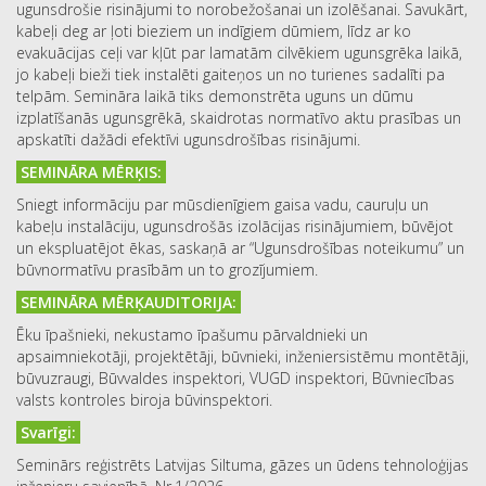
ugunsdrošie risinājumi to norobežošanai un izolēšanai. Savukārt,
kabeļi deg ar ļoti bieziem un indīgiem dūmiem, līdz ar ko
evakuācijas ceļi var kļūt par lamatām cilvēkiem ugunsgrēka laikā,
jo kabeļi bieži tiek instalēti gaiteņos un no turienes sadalīti pa
telpām. Semināra laikā tiks demonstrēta uguns un dūmu
izplatīšanās ugunsgrēkā, skaidrotas normatīvo aktu prasības un
apskatīti dažādi efektīvi ugunsdrošības risinājumi.
SEMINĀRA MĒRĶIS:
Sniegt informāciju par mūsdienīgiem gaisa vadu, cauruļu un
kabeļu instalāciju, ugunsdrošās izolācijas risinājumiem, būvējot
un ekspluatējot ēkas, saskaņā ar “Ugunsdrošības noteikumu” un
būvnormatīvu prasībām un to grozījumiem.
SEMINĀRA MĒRĶAUDITORIJA:
Ēku īpašnieki, nekustamo īpašumu pārvaldnieki un
apsaimniekotāji, projektētāji, būvnieki, inženiersistēmu montētāji,
būvuzraugi, Būvvaldes inspektori, VUGD inspektori, Būvniecības
valsts kontroles biroja būvinspektori.
Svarīgi:
Seminārs reģistrēts Latvijas Siltuma, gāzes un ūdens tehnoloģijas