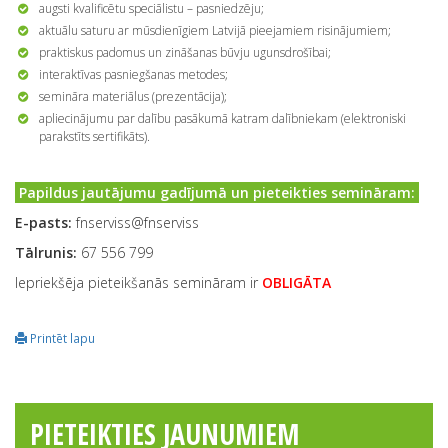
augsti kvalificētu speciālistu – pasniedzēju;
aktuālu saturu ar mūsdienīgiem Latvijā pieejamiem risinājumiem;
praktiskus padomus un zināšanas būvju ugunsdrošībai;
interaktīvas pasniegšanas metodes;
semināra materiālus (prezentācija);
apliecinājumu par dalību pasākumā katram dalībniekam (elektroniski
parakstīts sertifikāts).
Papildus jautājumu gadījumā un pieteikties semināram:
E-pasts:
fnserviss@fnserviss
Tālrunis:
67 556 799
Iepriekšēja pieteikšanās semināram ir
OBLIGĀTA
Printēt lapu
PIETEIKTIES JAUNUMIEM