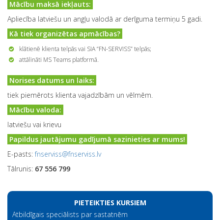
Mācību maksā iekļauts:
Apliecība latviešu un angļu valodā ar derīguma termiņu 5 gadi.
Kā tiek organizētas apmācības?
klātienē klienta telpās vai SIA “FN-SERVISS” telpās;
attālināti MS Teams platformā.
Norises datums un laiks:
tiek piemērots klienta vajadzībām un vēlmēm.
Mācību valoda:
latviešu vai krievu
Papildus jautājumu gadījumā sazinieties ar mums!
E-pasts:
fnserviss@fnserviss.lv
Tālrunis:
67 556 799
PIETEIKTIES KURSIEM
Atbildīgais speciālists par sastatnēm