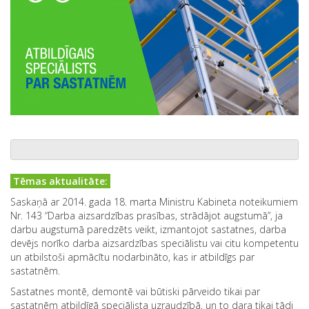
Tēmas aktualitāte:
Saskaņā ar 2014. gada 18. marta Ministru Kabineta noteikumiem
Nr. 143 “Darba aizsardzības prasības, strādājot augstumā”, ja
darbu augstumā paredzēts veikt, izmantojot sastatnes, darba
devējs norīko darba aizsardzības speciālistu vai citu kompetentu
un atbilstoši apmācītu nodarbināto, kas ir atbildīgs par
sastatnēm.
Sastatnes montē, demontē vai būtiski pārveido tikai par
sastatnēm atbildīgā speciālista uzraudzībā, un to dara tikai tādi