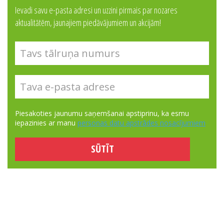
Ievadi savu e-pasta adresi un uzzini pirmais par nozares
aktualitātēm, jaunajiem piedāvājumiem un akcijām!
Piesakoties jaunumu saņemšanai apstiprinu, ka esmu
iepazinies ar manu
personas datu apstrādes nosacījumiem