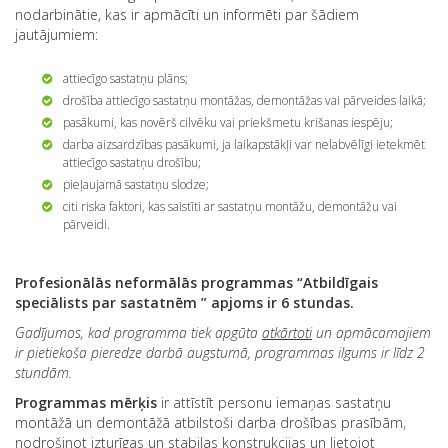
nodarbinātie, kas ir apmācīti un informēti par šādiem
jautājumiem:
attiecīgo sastatņu plāns;
drošība attiecīgo sastatņu montāžas, demontāžas vai pārveides laikā;
pasākumi, kas novērš cilvēku vai priekšmetu krišanas iespēju;
darba aizsardzības pasākumi, ja laikapstākļi var nelabvēlīgi ietekmēt
attiecīgo sastatņu drošību;
pieļaujamā sastatņu slodze;
citi riska faktori, kas saistīti ar sastatņu montāžu, demontāžu vai
pārveidi.
Profesionālās neformālās programmas “Atbildīgais
speciālists par sastatnēm ” apjoms ir 6 stundas.
Gadījumos, kad programma tiek apgūta
atkārtoti
un apmācamajiem
ir pietiekoša pieredze darbā augstumā, programmas ilgums ir līdz 2
stundām.
Programmas mērķis
ir attīstīt personu iemaņas sastatņu
montāžā un demontāžā atbilstoši darba drošības prasībām,
nodrošinot izturīgas un stabilas konstrukcijas un lietojot