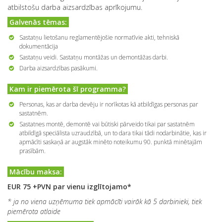
atbilstošu darba aizsardzības aprīkojumu.
Galvenās tēmas:
Sastatņu lietošanu reglamentējošie normatīvie akti, tehniskā
dokumentācija
Sastatņu veidi. Sastatņu montāžas un demontāžas darbi.
Darba aizsardzības pasākumi.
Kam ir piemērota šī programma?
Personas, kas ar darba devēju ir norīkotas kā atbildīgas personas par
sastatnēm.
Sastatnes montē, demontē vai būtiski pārveido tikai par sastatnēm
atbildīgā speciālista uzraudzībā, un to dara tikai tādi nodarbinātie, kas ir
apmācīti saskaņā ar augstāk minēto noteikumu 90. punktā minētajām
prasībām.
Mācību maksa:
EUR 75 +PVN par vienu izglītojamo*
* ja no viena uzņēmuma tiek apmācīti vairāk kā 5 darbinieki, tiek
piemērota atlaide