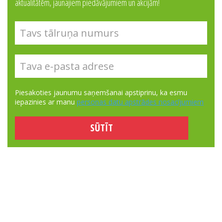
aktualitātēm, jaunajiem piedāvājumiem un akcijām!
Piesakoties jaunumu saņemšanai apstiprinu, ka esmu
iepazinies ar manu
personas datu apstrādes nosacījumiem