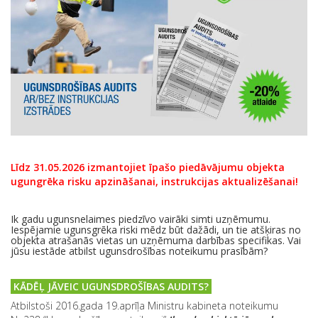
Līdz 31.05.2026 izmantojiet īpašo piedāvājumu objekta
ugungrēka risku apzināšanai, instrukcijas aktualizēšanai!
Ik gadu ugunsnelaimes piedzīvo vairāki simti uzņēmumu.
Iespējamie ugunsgrēka riski mēdz būt dažādi, un tie atšķiras no
objekta atrašanās vietas un uzņēmuma darbības specifikas. Vai
jūsu iestāde atbilst ugunsdrošības noteikumu prasībām?
KĀDĒĻ JĀVEIC UGUNSDROŠĪBAS AUDITS?
Atbilstoši 2016.gada 19.aprīļa Ministru kabineta noteikumu