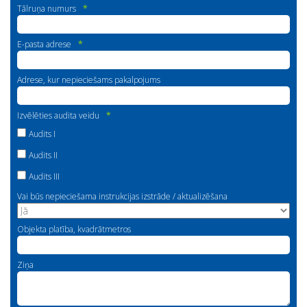
Tālruņa numurs
*
E-pasta adrese
*
Adrese, kur nepieciešams pakalpojums
Izvēlēties audita veidu
*
Audits I
Audits II
Audits III
Vai būs nepieciešama instrukcijas izstrāde / aktualizēšana
Objekta platība, kvadrātmetros
Ziņa