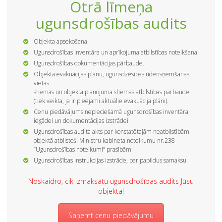
Otrā līmeņa
ugunsdrošības audits
Objekta apsekošana.
Ugunsdrošības inventāra un aprīkojuma atbilstības noteikšana.
Ugunsdrošības dokumentācijas pārbaude.
Objekta evakuācijas plānu, ugunsdzēsības ūdensņemšanas
vietas
shēmas un objekta plānojuma shēmas atbilstības pārbaude
(tiek veikta, ja ir pieejami aktuālie evakuācija plāni).
Cenu piedāvājums nepieciešamā ugunsdrošības inventāra
iegādei un dokumentācijas izstrādei.
Ugunsdrošības audita akts par konstatētajām neatbilstībām
objektā atbilstoši Ministru kabineta noteikumu nr.238
“Ugunsdrošības noteikumi” prasībām.
Ugunsdrošības instrukcijas izstrāde, par papildus samaksu.
Noskaidro, cik izmaksātu ugunsdrošības audits Jūsu
objektā!
Saņemt cenu piedāvājumu