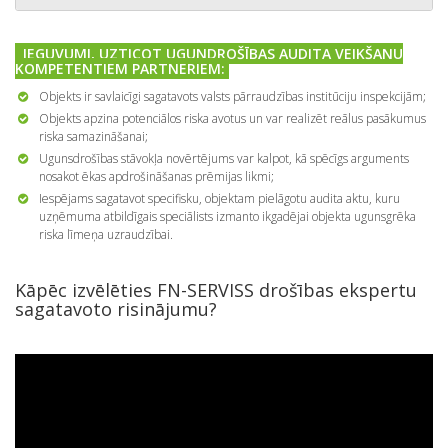
IEGUVUMI, UZTICOT UGUNDROŠĪBAS AUDITA VEIKŠANU
KOMPETENTIEM PARTNERIEM:
Objekts ir savlaicīgi sagatavots valsts pārraudzības institūciju inspekcijām;
Objekts apzina potenciālos riska avotus un var realizēt reālus pasākumus
riska samazināšanai;
Ugunsdrošības stāvokļa novērtējums var kalpot, kā spēcīgs arguments
nosakot ēkas apdrošināšanas prēmijas likmi;
Iespējams sagatavot specifisku, objektam pielāgotu audita aktu, kuru
uzņēmuma atbildīgais speciālists izmanto ikgadējai objekta ugunsgrēka
riska līmeņa uzraudzībai.
Kāpēc izvēlēties FN-SERVISS drošības ekspertu
sagatavoto risinājumu?