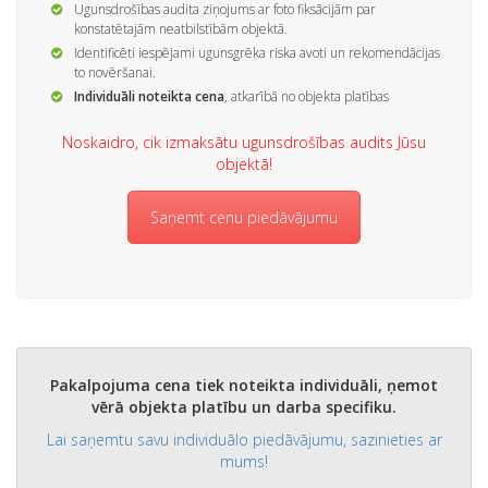
Ugunsdrošības audita ziņojums ar foto fiksācijām par
konstatētajām neatbilstībām objektā.
Identificēti iespējami ugunsgrēka riska avoti un rekomendācijas
to novēršanai.
Individuāli noteikta cena
, atkarībā no objekta platības
Noskaidro, cik izmaksātu ugunsdrošības audits Jūsu
objektā!
Saņemt cenu piedāvājumu
Pakalpojuma cena tiek noteikta individuāli, ņemot
vērā objekta platību un darba specifiku.
Lai saņemtu savu individuālo piedāvājumu, sazinieties ar
mums!