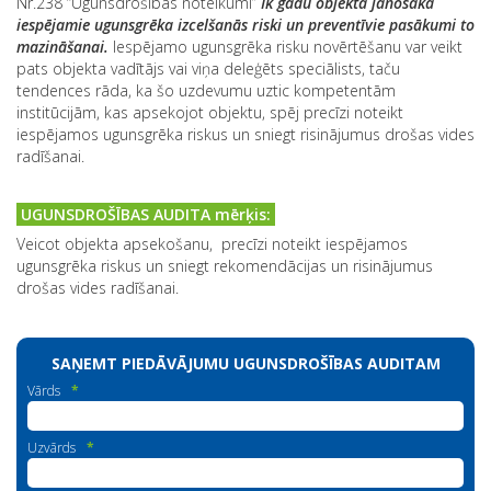
Nr.238 “Ugunsdrošības noteikumi”
Ik gadu
objektā jānosaka
iespējamie ugunsgrēka izcelšanās riski un preventīvie pasākumi to
mazināšanai.
Iespējamo ugunsgrēka risku novērtēšanu var veikt
pats objekta vadītājs vai viņa deleģēts speciālists, taču
tendences rāda, ka šo uzdevumu uztic kompetentām
institūcijām, kas apsekojot objektu, spēj precīzi noteikt
iespējamos ugunsgrēka riskus un sniegt risinājumus drošas vides
radīšanai.
UGUNSDROŠĪBAS AUDITA mērķis:
Veicot objekta apsekošanu, precīzi noteikt iespējamos
ugunsgrēka riskus un sniegt rekomendācijas un risinājumus
drošas vides radīšanai.
SAŅEMT PIEDĀVĀJUMU UGUNSDROŠĪBAS AUDITAM
Vārds
*
Uzvārds
*