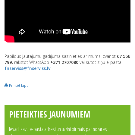
Papildus jautājumu gadījumā sazinieties ar mums, zvanot
67 556
799,
rakstot WhatsApp
+371 2707080
vai sūtot ziņu e-pastā
fnserviss@fnserviss.lv
Printēt lapu
PIETEIKTIES JAUNUMIEM
Ievadi savu e-pasta adresi un uzzini pirmais par nozares