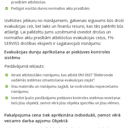
prasībām atbilstošas
Pielāgot esošās durvis normatīvo aktu prasībām.
Izvēloties jebkuru no risinājumiem, galvenais ieguvums būs droši
evakuācijas ceļi, bet laiks un finanšu resursi, kas tiks patērēti būs
atšķirīgi. Lai palīdzētu Jums uzņēmumā izveidot drošus un
normatīvo aktu prasībām atbilstošus evakuācijas ceļus, FN-
SERVISS drošības eksperti ir sagatavojuši risinājumu:
Evakuācijas durvju aprīkošana ar piekļuves kontroles
sistēmu
Piedāvājumā iekļauts:
Atrast atbilstošāko risinājumu, kas atbilst EN13637 “Elektroniski
vadāmās sistēmas izmantošanai evakuācijas izejās”;
Visu materiālu un risinājumu sagādi, lai nodrošinātu nepieciešamo
risinājumu;
Izveidot īpašo piedāvājumu piekļuves kontroles sistēmas ieviešanai
tieši Jūsu objektā, ņemot vērā Jūsu objekta specifiku un Jūsu vēlmes.
Pakalpojuma cena tiek aprēķināta individuāli, ņemot vērā
veicamo darba apjomu Objektā