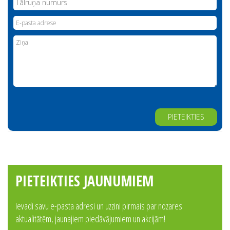
Alternative:
PIETEIKTIES JAUNUMIEM
Ievadi savu e-pasta adresi un uzzini pirmais par nozares
aktualitātēm, jaunajiem piedāvājumiem un akcijām!