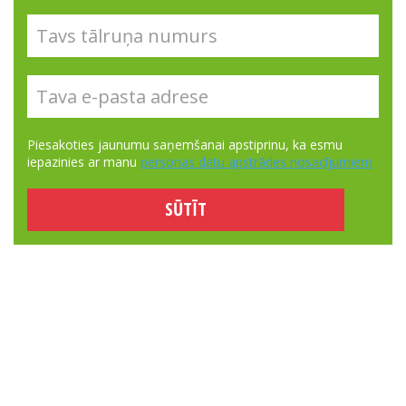
Piesakoties jaunumu saņemšanai apstiprinu, ka esmu
iepazinies ar manu
personas datu apstrādes nosacījumiem