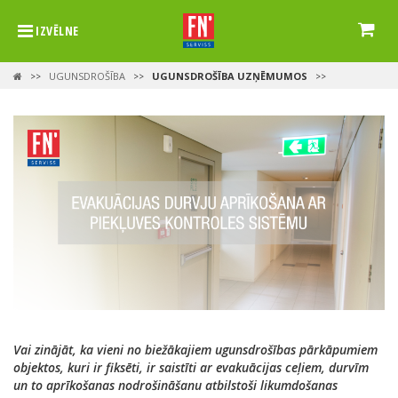
IZVĒLNE
UGUNSDROŠĪBA
UGUNSDROŠĪBA UZŅĒMUMOS
>>
>>
>>
Vai zinājāt, ka vieni no biežākajiem ugunsdrošības pārkāpumiem
objektos, kuri ir fiksēti, ir saistīti ar evakuācijas ceļiem, durvīm
un to aprīkošanas nodrošināšanu atbilstoši likumdošanas