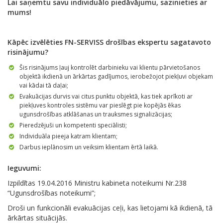
Lai saņemtu savu individuālo piedāvājumu, sazinieties ar
mums!
Kāpēc izvēlēties FN-SERVISS drošības ekspertu sagatavoto
risinājumu?
Šis risinājums ļauj kontrolēt darbinieku vai klientu pārvietošanos
objektā ikdienā un ārkārtas gadījumos, ierobežojot piekļuvi objekam
vai kādai tā daļai;
Evakuācijas durvis vai citus punktu objektā, kas tiek aprīkoti ar
piekļuves kontroles sistēmu var pieslēgt pie kopējās ēkas
ugunsdrošības atklāšanas un trauksmes signalizācijas;
Pieredzējuši un kompetenti speciālisti;
Individuāla pieeja katram klientam;
Darbus ieplānosim un veiksim klientam ērtā laikā.
Ieguvumi:
Izpildītas 19.04.2016 Ministru kabineta noteikumi Nr.238
“Ugunsdrošības noteikumi”;
Droši un funkcionāli evakuācijas ceļi, kas lietojami kā ikdienā, tā
ārkārtas situācijās.