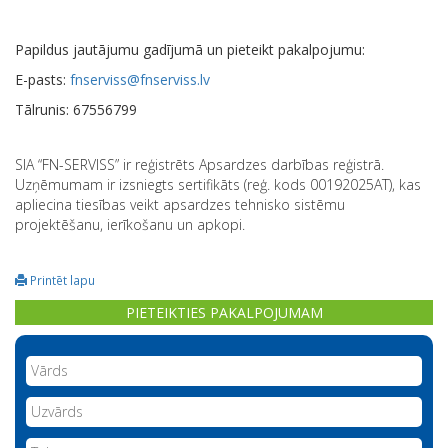
Papildus jautājumu gadījumā un pieteikt pakalpojumu:
E-pasts:
fnserviss@fnserviss.lv
Tālrunis: 67556799
SIA “FN-SERVISS” ir reģistrēts Apsardzes darbības reģistrā.
Uzņēmumam ir izsniegts sertifikāts (reģ. kods 00192025AT), kas
apliecina tiesības veikt apsardzes tehnisko sistēmu
projektēšanu, ierīkošanu un apkopi.
Printēt lapu
PIETEIKTIES PAKALPOJUMAM