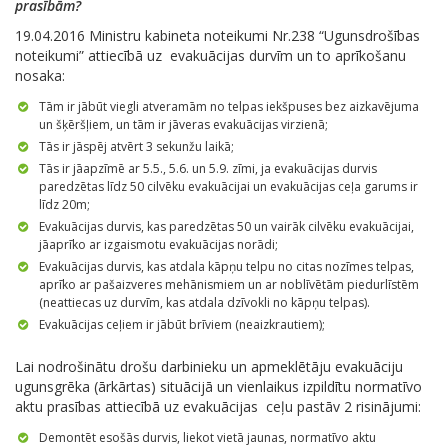
prasībām?
19.04.2016 Ministru kabineta noteikumi Nr.238 “Ugunsdrošības
noteikumi” attiecībā uz evakuācijas durvīm un to aprīkošanu
nosaka:
Tām ir jābūt viegli atveramām no telpas iekšpuses bez aizkavējuma
un šķēršļiem, un tām ir jāveras evakuācijas virzienā;
Tās ir jāspēj atvērt 3 sekunžu laikā;
Tās ir jāapzīmē ar 5.5., 5.6. un 5.9. zīmi, ja evakuācijas durvis
paredzētas līdz 50 cilvēku evakuācijai un evakuācijas ceļa garums ir
līdz 20m;
Evakuācijas durvis, kas paredzētas 50 un vairāk cilvēku evakuācijai,
jāaprīko ar izgaismotu evakuācijas norādi;
Evakuācijas durvis, kas atdala kāpņu telpu no citas nozīmes telpas,
aprīko ar pašaizveres mehānismiem un ar noblīvētām piedurlīstēm
(neattiecas uz durvīm, kas atdala dzīvokli no kāpņu telpas).
Evakuācijas ceļiem ir jābūt brīviem (neaizkrautiem);
Lai nodrošinātu drošu darbinieku un apmeklētāju evakuāciju
ugunsgrēka (ārkārtas) situācijā un vienlaikus izpildītu normatīvo
aktu prasības attiecībā uz evakuācijas ceļu pastāv 2 risinājumi:
Demontēt esošās durvis, liekot vietā jaunas, normatīvo aktu