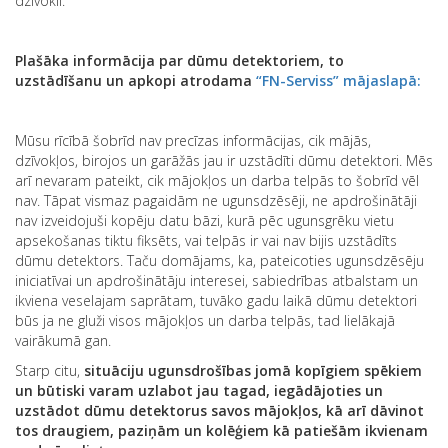
dzīvoklī.
Plašāka informācija par dūmu detektoriem, to
uzstādīšanu un apkopi atrodama
“FN-Serviss” mājaslapā:
Mūsu rīcībā šobrīd nav precīzas informācijas, cik mājās,
dzīvokļos, birojos un garāžās jau ir uzstādīti dūmu detektori. Mēs
arī nevaram pateikt, cik mājokļos un darba telpās to šobrīd vēl
nav. Tāpat vismaz pagaidām ne ugunsdzēsēji, ne apdrošinātāji
nav izveidojuši kopēju datu bāzi, kurā pēc ugunsgrēku vietu
apsekošanas tiktu fiksēts, vai telpās ir vai nav bijis uzstādīts
dūmu detektors. Taču domājams, ka, pateicoties ugunsdzēsēju
iniciatīvai un apdrošinātāju interesei, sabiedrības atbalstam un
ikviena veselajam saprātam, tuvāko gadu laikā dūmu detektori
būs ja ne gluži visos mājokļos un darba telpās, tad lielākajā
vairākumā gan.
Starp citu,
situāciju ugunsdrošības jomā kopīgiem spēkiem
un būtiski varam uzlabot jau tagad, iegādājoties un
uzstādot dūmu detektorus savos mājokļos, kā arī dāvinot
tos draugiem, paziņām un kolēģiem kā patiešām ikvienam