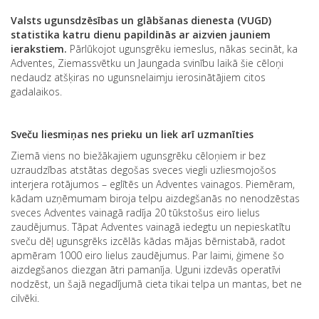
Valsts ugunsdzēsības un glābšanas dienesta (VUGD)
statistika katru dienu papildinās ar aizvien jauniem
ierakstiem.
Pārlūkojot ugunsgrēku iemeslus, nākas secināt, ka
Adventes, Ziemassvētku un Jaungada svinību laikā šie cēloņi
nedaudz atšķiras no ugunsnelaimju ierosinātājiem citos
gadalaikos.
Sveču liesmiņas nes prieku un liek arī uzmanīties
Ziemā viens no biežākajiem ugunsgrēku cēloņiem ir bez
uzraudzības atstātas degošas sveces viegli uzliesmojošos
interjera rotājumos – eglītēs un Adventes vainagos. Piemēram,
kādam uzņēmumam biroja telpu aizdegšanās no nenodzēstas
sveces Adventes vainagā radīja 20 tūkstošus eiro lielus
zaudējumus. Tāpat Adventes vainagā iedegtu un nepieskatītu
sveču dēļ ugunsgrēks izcēlās kādas mājas bērnistabā, radot
apmēram 1000 eiro lielus zaudējumus. Par laimi, ģimene šo
aizdegšanos diezgan ātri pamanīja. Uguni izdevās operatīvi
nodzēst, un šajā negadījumā cieta tikai telpa un mantas, bet ne
cilvēki.