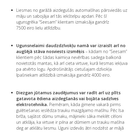
Liesmas no garāžā aizdegušās automašīnas pārsviedās uz
māju un sabojāja arī tās iekštelpu apdari. Pēc šī
ugunsgrēka “Seesam” klientam izmaksāja gandrīz
7500 eiro lielu atlīdzību.
Ugunsnelaimi daudzdzīvokļu namā var izraisīt arī no
augšējā stāva nosviests izsmēķis
– kādam no “Seesam”
klientiem pēc šādas kaimiņa nevērības sadega balkonā
novietotās mantas, kā arī cieta virtuve, kurā liesmas iekļuva
pa atvērto logu. Apdrošinātājs cietušajam dzīvokļa
īpašniekam atlīdzībā izmaksāja gandrīz 4000 eiro.
Diezgan jūtamus zaudējumus var radīt arī uz plīts
gatavota ēdiena aizdegšanās vai bojāta sadzīves
elektrotehnika.
Piemēram, kāda ģimene vakarā pirms
gulētiešanas ieslēdza trauku mazgājamo mašīnu. Pēc īsa
brīža, sajūtot dūmu smaku, mājinieki sāka meklēt cēloni
un atklāja, ka virtuve ir pilna ar dūmiem un trauku mašīna
deg ar atklātu liesmu. Uguni izdevās ātri nodzēst ar mājā