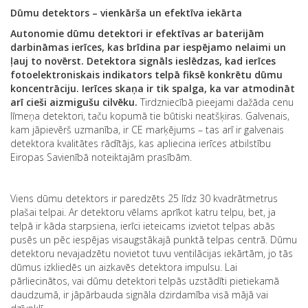
Dūmu detektors – vienkārša un efektīva iekārta
Autonomie dūmu detektori ir efektīvas ar baterijām
darbināmas ierīces, kas brīdina par iespējamo nelaimi un
ļauj to novērst. Detektora signāls ieslēdzas, kad ierīces
fotoelektroniskais indikators telpā fiksē konkrētu dūmu
koncentrāciju. Ierīces skaņa ir tik spalga, ka var atmodināt
arī cieši aizmigušu cilvēku.
Tirdzniecībā pieejami dažāda cenu
līmeņa detektori, taču kopumā tie būtiski neatšķiras. Galvenais,
kam jāpievērš uzmanība, ir CE marķējums – tas arī ir galvenais
detektora kvalitātes rādītājs, kas apliecina ierīces atbilstību
Eiropas Savienībā noteiktajām prasībām.
Viens dūmu detektors ir paredzēts 25 līdz 30 kvadrātmetrus
plašai telpai. Ar detektoru vēlams aprīkot katru telpu, bet, ja
telpā ir kāda starpsiena, ierīci ieteicams izvietot telpas abās
pusēs un pēc iespējas visaugstākajā punktā telpas centrā. Dūmu
detektoru nevajadzētu novietot tuvu ventilācijas iekārtām, jo tās
dūmus izkliedēs un aizkavēs detektora impulsu. Lai
pārliecinātos, vai dūmu detektori telpās uzstādīti pietiekamā
daudzumā, ir jāpārbauda signāla dzirdamība visā mājā vai