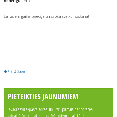
noderīgu lietu.
Lai visiem gaiša, priecīga un droša svētku noskaņa!
Printēt lapu
PIETEIKTIES JAUNUMIEM
Ievadi savu e-pasta adresi un uzzini pirmais par nozares
aktualitātēm, jaunajiem piedāvājumiem un akcijām!