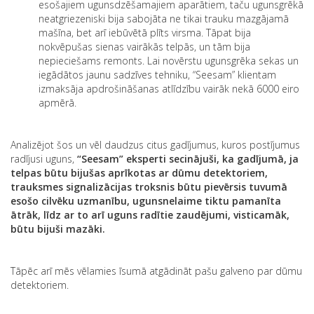
esošajiem ugunsdzēšamajiem aparātiem, taču ugunsgrēkā
neatgriezeniski bija sabojāta ne tikai trauku mazgājamā
mašīna, bet arī iebūvētā plīts virsma. Tāpat bija
nokvēpušas sienas vairākās telpās, un tām bija
nepieciešams remonts. Lai novērstu ugunsgrēka sekas un
iegādātos jaunu sadzīves tehniku, “Seesam” klientam
izmaksāja apdrošināšanas atlīdzību vairāk nekā 6000 eiro
apmērā.
Analizējot šos un vēl daudzus citus gadījumus, kuros postījumus
radījusi uguns,
“Seesam” eksperti secinājuši, ka gadījumā, ja
telpas būtu bijušas aprīkotas ar dūmu detektoriem,
trauksmes signalizācijas troksnis būtu pievērsis tuvumā
esošo cilvēku uzmanību, ugunsnelaime tiktu pamanīta
ātrāk, līdz ar to arī uguns radītie zaudējumi, visticamāk,
būtu bijuši mazāki.
Tāpēc arī mēs vēlamies īsumā atgādināt pašu galveno par dūmu
detektoriem.