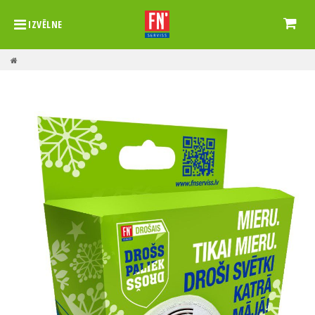
IZVĒLNE