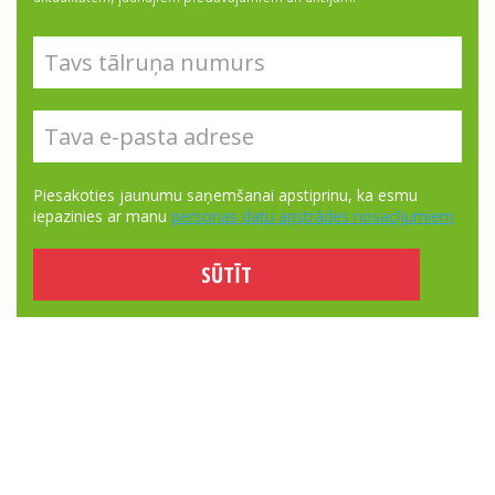
Piesakoties jaunumu saņemšanai apstiprinu, ka esmu
iepazinies ar manu
personas datu apstrādes nosacījumiem