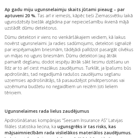
Ap gadu miju ugunsnelaimju skaits jūtami pieaug – par
aptuveni 20 %.
Tas arī ir iemesls, kāpēc tieši Ziemassvētku laikā
ugunsdzēsēji biežāk atgādina par nepieciešamību ikvienā mājā
uzstādīt dūmu detektorus.
Dūmu detektori ir viens no vienkāršākajiem veidiem, kā laikus
novērst ugunsnelaimi. Ja radies sadūmojums, detektori signalizē
par iespējamajām briesmām, tādējādi palīdzot pasargāt cilvēkus
un mājas no uguns briesmām. Dūmu detektori ļauj ātrāk
pamanīt degšanu, dodot iespēju ātrāk sākt liesmu dzēšanu un
līdz ar to arī ciest mazākus zaudējumus. Turklāt, ja īpašums būs
apdrošināts, tad negadījumā radušos zaudējumu segšanu
uzņemsies apdrošinātājs, tā pasaudzējot privātpersonas vai
uzņēmuma budžetu no negaidītiem un reizēm ļoti lieliem
tēriņiem.
Ugunsnelaimes rada lielus zaudējumus
Apdrošināšanas kompānijas “Seesam Insurance AS” Latvijas
filiāles statistika liecina, ka
ugunsgrēks ir tas risks, kas
mājsaimniecībām rada vislielākos materiālos zaudējumus.