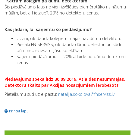
“Katram kolēģim pa dūmu detektoram!”
Šis piedāvājums ļaus ne vien izvēlēties piemērotāko risinājumu
mājām, bet arī ietaupīt 20% no detektoru cenas.
Kas j
ādara, lai sa
ņemtu
šo pied
āv
ājumu?
Uzzini, cik daudz kolēģiem mājās nav dūmu detektoru
Piesaki FN-SERVISS, cik daudz dūmu detektori un kādi
būtu nepieciešami Jūsu kolektīvam
Saņem piedāvājumu – 20% atlaide no dūmu detektoru
cenas.
Piedāvājums spēkā līdz 30.09.2019. Atlaides nesummējas.
Detektoru skaits par Akcijas nosacījumiem ierobežots.
Pieteikumu sūti uz e-pastu:
natalija.sokolova@fnserviss.lv
Printēt lapu