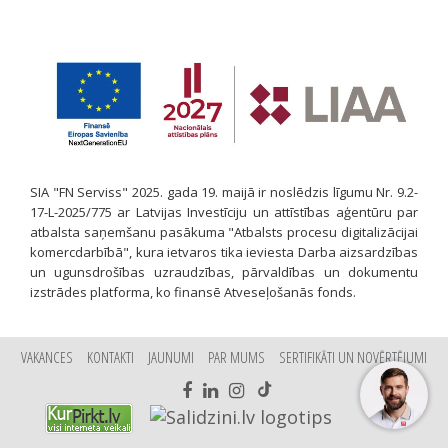
SIA "FN Serviss" 2025. gada 19. maijā ir noslēdzis līgumu Nr. 9.2-
17-L-2025/775 ar Latvijas Investīciju un attīstības aģentūru par
atbalsta saņemšanu pasākuma "Atbalsts procesu digitalizācijai
komercdarbībā", kura ietvaros tika ieviesta Darba aizsardzības
un ugunsdrošības uzraudzības, pārvaldības un dokumentu
izstrādes platforma, ko finansē Atveseļošanās fonds.
VAKANCES
KONTAKTI
JAUNUMI
PAR MUMS
SERTIFIKĀTI UN NOVĒRTĒJUMI