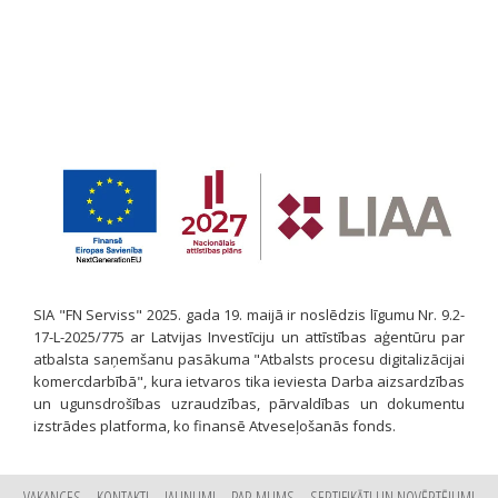
SIA "FN Serviss" 2025. gada 19. maijā ir noslēdzis līgumu Nr. 9.2-
17-L-2025/775 ar Latvijas Investīciju un attīstības aģentūru par
atbalsta saņemšanu pasākuma "Atbalsts procesu digitalizācijai
komercdarbībā", kura ietvaros tika ieviesta Darba aizsardzības
un ugunsdrošības uzraudzības, pārvaldības un dokumentu
izstrādes platforma, ko finansē Atveseļošanās fonds.
VAKANCES
KONTAKTI
JAUNUMI
PAR MUMS
SERTIFIKĀTI UN NOVĒRTĒJUMI