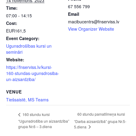
14 novembris, 2023
67 556 799
Time:
Email
07:00 - 14:15
macibucentrs@fnserviss.lv
Cost:
View Organizer Website
EUR161,5
Event Category:
Ugunsdrošības kursi un
semināri
Website:
https://fnserviss.lv/kursi-
160-stundas-ugunsdrosiba-
un-aizsardziba/
VENUE
Tiešsaistē, MS Teams
60 stundu pamatlīmeņa kursi
160 stundu kursi
“Ugunsdrošība un aizsardzība”
“Darba aizsardzībā” grupa Nr.5-
grupa Nr.6 – 3.diena
5.diena