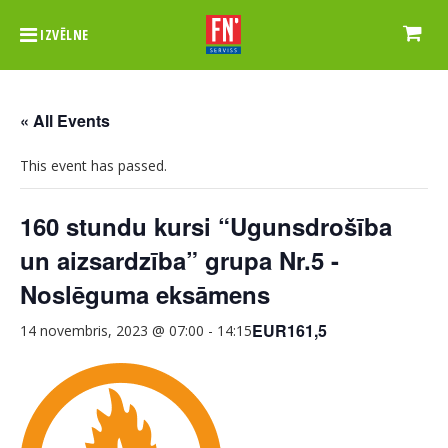
IZVĒLNE
« All Events
This event has passed.
160 stundu kursi “Ugunsdrošība
un aizsardzība” grupa Nr.5 -
Noslēguma eksāmens
EUR161,5
14 novembris, 2023 @ 07:00
-
14:15