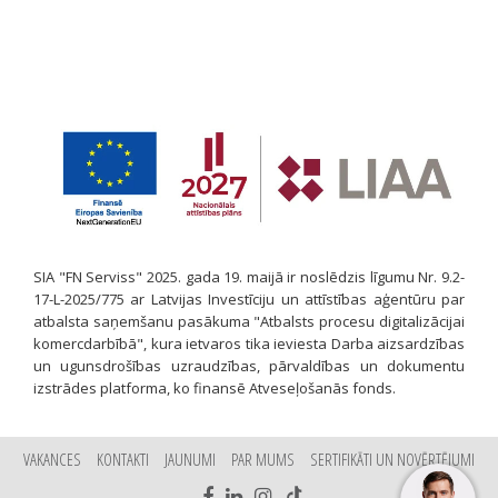
SIA "FN Serviss" 2025. gada 19. maijā ir noslēdzis līgumu Nr. 9.2-
17-L-2025/775 ar Latvijas Investīciju un attīstības aģentūru par
atbalsta saņemšanu pasākuma "Atbalsts procesu digitalizācijai
komercdarbībā", kura ietvaros tika ieviesta Darba aizsardzības
un ugunsdrošības uzraudzības, pārvaldības un dokumentu
izstrādes platforma, ko finansē Atveseļošanās fonds.
VAKANCES
KONTAKTI
JAUNUMI
PAR MUMS
SERTIFIKĀTI UN NOVĒRTĒJUMI