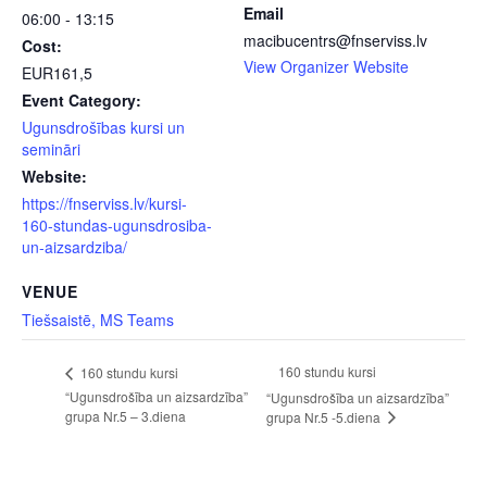
Email
06:00 - 13:15
macibucentrs@fnserviss.lv
Cost:
View Organizer Website
EUR161,5
Event Category:
Ugunsdrošības kursi un
semināri
Website:
https://fnserviss.lv/kursi-
160-stundas-ugunsdrosiba-
un-aizsardziba/
VENUE
Tiešsaistē, MS Teams
160 stundu kursi
160 stundu kursi
“Ugunsdrošība un aizsardzība”
“Ugunsdrošība un aizsardzība”
grupa Nr.5 – 3.diena
grupa Nr.5 -5.diena