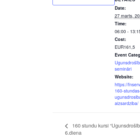
Date:
27 marts, 2
Time:
06:00 - 13:1
Cost:
EUR161,5
Event Categ
Ugunsdrošīb
semināri
Website:
https://fnserv
160-stundas
ugunsdrosib
aizsardziba/
160 stundu kursi “Ugunsdrošība
6.diena