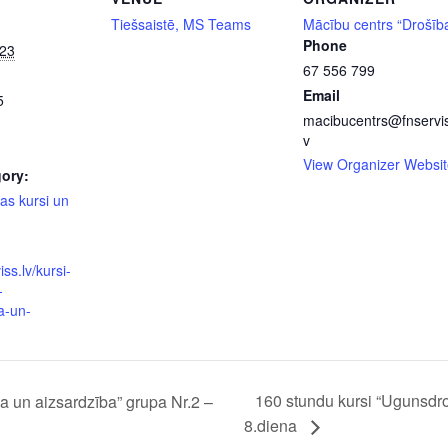
Tiešsaistē, MS Teams
Mācību centrs “Drošīb
Phone
023
67 556 799
Email
5
macibucentrs@fnservis
v
View Organizer Websit
ory:
as kursi un
iss.lv/kursi-
-
a-un-
160 stundu kursi “Ugunsdro
 un aizsardzība” grupa Nr.2 –
8.diena