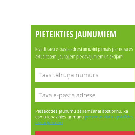
PIETEIKTIES JAUNUMIEM
Ievadi savu e-pasta adresi un uzzini pirmais par nozares
aktualitātēm, jaunajiem piedāvājumiem un akcijām!
Piesakoties jaunumu saņemšanai apstiprinu, ka
esmu iepazinies ar manu
personas datu apstrādes
nosacījumiem