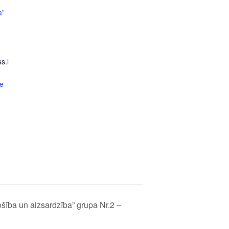
a”
s.l
e
šība un aizsardzība” grupa Nr.2 –