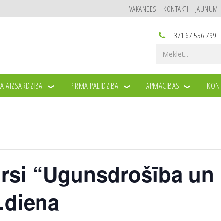
VAKANCES
KONTAKTI
JAUNUMI
+371 67 556 799
A AIZSARDZĪBA
PIRMĀ PALĪDZĪBA
APMĀCĪBAS
KONT
rsi “Ugunsdrošība un 
.diena