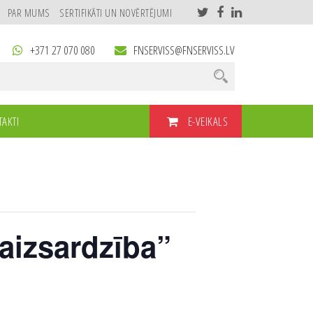
PAR MUMS
SERTIFIKĀTI UN NOVĒRTĒJUMI
+371 27 070 080
FNSERVISS@FNSERVISS.LV
E-VEIKALS
AKTI
aizsardzība”