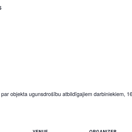
5
r objekta ugunsdrošību atbildīgajiem darbiniekiem, 16
VENUE
ORGANIZER