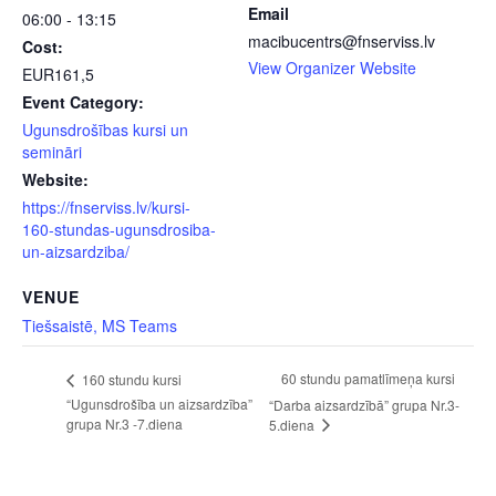
Email
06:00 - 13:15
macibucentrs@fnserviss.lv
Cost:
View Organizer Website
EUR161,5
Event Category:
Ugunsdrošības kursi un
semināri
Website:
https://fnserviss.lv/kursi-
160-stundas-ugunsdrosiba-
un-aizsardziba/
VENUE
Tiešsaistē, MS Teams
60 stundu pamatlīmeņa kursi
160 stundu kursi
“Ugunsdrošība un aizsardzība”
“Darba aizsardzībā” grupa Nr.3-
grupa Nr.3 -7.diena
5.diena