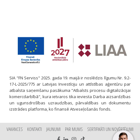
SIA "FN Serviss" 2025. gada 19. maijā ir noslēdzis līgumu Nr. 9.2-
17-L-2025/775 ar Latvijas Investīciju un attīstības aģentūru par
atbalsta saņemšanu pasākuma "Atbalsts procesu digitalizācijai
komercdarbībā", kura ietvaros tika ieviesta Darba aizsardzības
un ugunsdrošības uzraudzības, pārvaldības un dokumentu
izstrādes platforma, ko finansē Atveseļošanās fonds.
VAKANCES
KONTAKTI
JAUNUMI
PAR MUMS
SERTIFIKĀTI UN NOVĒRTĒJUMI