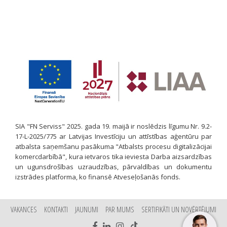
SIA "FN Serviss" 2025. gada 19. maijā ir noslēdzis līgumu Nr. 9.2-
17-L-2025/775 ar Latvijas Investīciju un attīstības aģentūru par
atbalsta saņemšanu pasākuma "Atbalsts procesu digitalizācijai
komercdarbībā", kura ietvaros tika ieviesta Darba aizsardzības
un ugunsdrošības uzraudzības, pārvaldības un dokumentu
izstrādes platforma, ko finansē Atveseļošanās fonds.
VAKANCES
KONTAKTI
JAUNUMI
PAR MUMS
SERTIFIKĀTI UN NOVĒRTĒJUMI