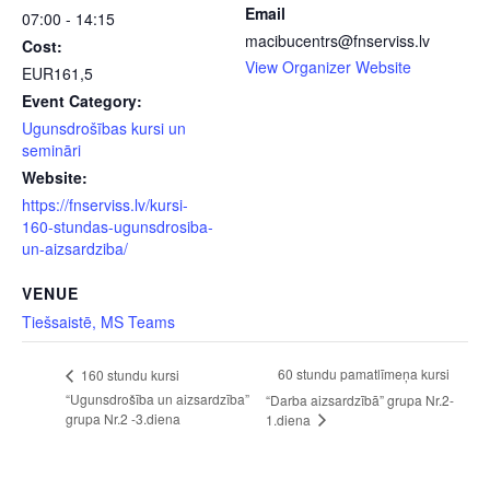
Email
07:00 - 14:15
macibucentrs@fnserviss.lv
Cost:
View Organizer Website
EUR161,5
Event Category:
Ugunsdrošības kursi un
semināri
Website:
https://fnserviss.lv/kursi-
160-stundas-ugunsdrosiba-
un-aizsardziba/
VENUE
Tiešsaistē, MS Teams
60 stundu pamatlīmeņa kursi
160 stundu kursi
“Ugunsdrošība un aizsardzība”
“Darba aizsardzībā” grupa Nr.2-
grupa Nr.2 -3.diena
1.diena