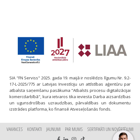
SIA "FN Serviss" 2025. gada 19. maijā ir noslēdzis līgumu Nr. 9.2-
17-L-2025/775 ar Latvijas Investīciju un attīstības aģentūru par
atbalsta saņemšanu pasākuma "Atbalsts procesu digitalizācijai
komercdarbībā", kura ietvaros tika ieviesta Darba aizsardzības
un ugunsdrošības uzraudzības, pārvaldības un dokumentu
izstrādes platforma, ko finansē Atveseļošanās fonds.
VAKANCES
KONTAKTI
JAUNUMI
PAR MUMS
SERTIFIKĀTI UN NOVĒRTĒJUMI