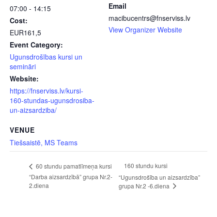
Email
07:00 - 14:15
macibucentrs@fnserviss.lv
Cost:
View Organizer Website
EUR161,5
Event Category:
Ugunsdrošības kursi un
semināri
Website:
https://fnserviss.lv/kursi-
160-stundas-ugunsdrosiba-
un-aizsardziba/
VENUE
Tiešsaistē, MS Teams
160 stundu kursi
60 stundu pamatlīmeņa kursi
“Darba aizsardzībā” grupa Nr.2-
“Ugunsdrošība un aizsardzība”
2.diena
grupa Nr.2 -6.diena