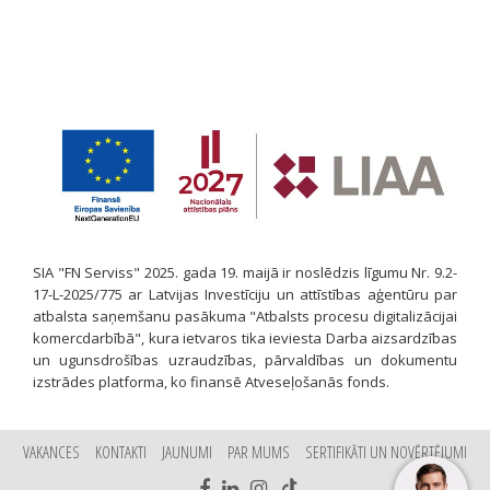
SIA "FN Serviss" 2025. gada 19. maijā ir noslēdzis līgumu Nr. 9.2-
17-L-2025/775 ar Latvijas Investīciju un attīstības aģentūru par
atbalsta saņemšanu pasākuma "Atbalsts procesu digitalizācijai
komercdarbībā", kura ietvaros tika ieviesta Darba aizsardzības
un ugunsdrošības uzraudzības, pārvaldības un dokumentu
izstrādes platforma, ko finansē Atveseļošanās fonds.
VAKANCES
KONTAKTI
JAUNUMI
PAR MUMS
SERTIFIKĀTI UN NOVĒRTĒJUMI