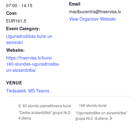
Email
07:00 - 14:15
macibucentrs@fnserviss.lv
Cost:
View Organizer Website
EUR161,5
Event Category:
Ugunsdrošības kursi un
semināri
Website:
https://fnserviss.lv/kursi-
160-stundas-ugunsdrosiba-
un-aizsardziba/
VENUE
Tiešsaistē, MS Teams
160 stundu kursi
60 stundu pamatlīmeņa kursi
“Darba aizsardzībā” grupa Nr.2-
“Ugunsdrošība un aizsardzība”
4.diena
grupa Nr.2 -8.diena