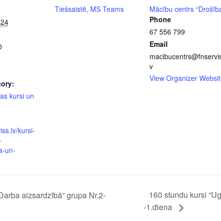
Tiešsaistē, MS Teams
Mācību centrs “Drošīb
Phone
024
67 556 799
Email
0
macibucentrs@fnservis
v
View Organizer Websit
ory:
as kursi un
iss.lv/kursi-
-
a-un-
160 stundu kursi “U
Darba aizsardzībā” grupa Nr.2-
-1.diena