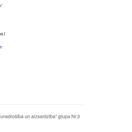
a”
s.l
e
gunsdrošība un aizsardzība” grupa Nr.3