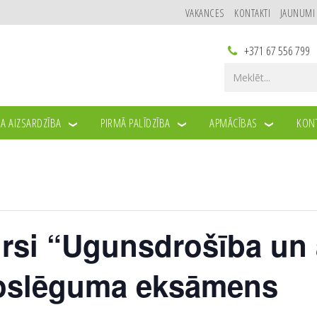
VAKANCES
KONTAKTI
JAUNUMI
+371 67 556 799
A AIZSARDZĪBA
PIRMĀ PALĪDZĪBA
APMĀCĪBAS
KONT
rsi “Ugunsdrošība un 
Noslēguma eksāmens