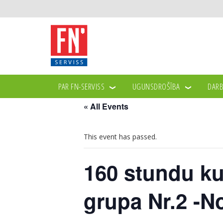
PAR FN-SERVISS
UGUNSDROŠĪBA
DARB
« All Events
This event has passed.
160 stundu ku
grupa Nr.2 -