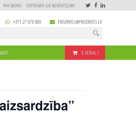
PAR MUMS
SERTIFIKĀTI UN NOVĒRTĒJUMI
+371 27 070 080
FNSERVISS@FNSERVISS.LV
E-VEIKALS
AKTI
aizsardzība”