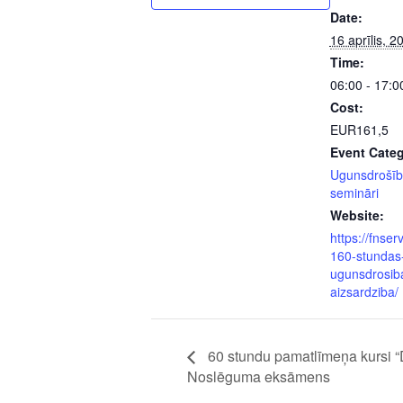
Date:
16 aprīlis, 2
Time:
06:00 - 17:0
Cost:
EUR161,5
Event Categ
Ugunsdrošīb
semināri
Website:
https://fnserv
160-stundas
ugunsdrosib
aizsardziba/
60 stundu pamatlīmeņa kursi “
Noslēguma eksāmens