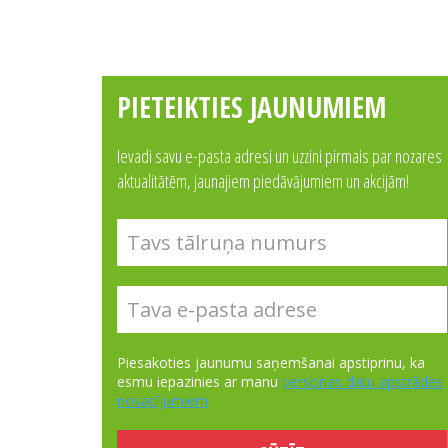
PIETEIKTIES JAUNUMIEM
Ievadi savu e-pasta adresi un uzzini pirmais par nozares
aktualitātēm, jaunajiem piedāvājumiem un akcijām!
Piesakoties jaunumu saņemšanai apstiprinu, ka
esmu iepazinies ar manu
personas datu apstrādes
nosacījumiem