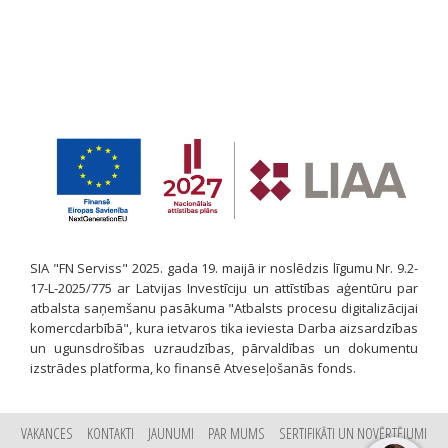
SIA "FN Serviss" 2025. gada 19. maijā ir noslēdzis līgumu Nr. 9.2-
17-L-2025/775 ar Latvijas Investīciju un attīstības aģentūru par
atbalsta saņemšanu pasākuma "Atbalsts procesu digitalizācijai
komercdarbībā", kura ietvaros tika ieviesta Darba aizsardzības
un ugunsdrošības uzraudzības, pārvaldības un dokumentu
izstrādes platforma, ko finansē Atveseļošanās fonds.
VAKANCES
KONTAKTI
JAUNUMI
PAR MUMS
SERTIFIKĀTI UN NOVĒRTĒJUMI