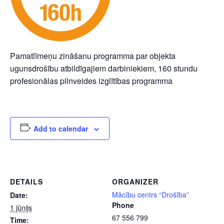
Pamatlīmeņu zināšanu programma par objekta
ugunsdrošību atbildīgajiem darbiniekiem, 160 stundu
profesionālas pilnveides izglītības programma
Add to calendar
DETAILS
ORGANIZER
Mācību centrs “Drošība”
Date:
Phone
1 jūnijs
67 556 799
Time: