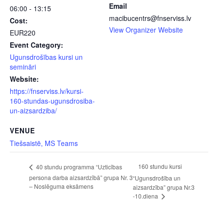
Email
06:00 - 13:15
macibucentrs@fnserviss.lv
Cost:
View Organizer Website
EUR220
Event Category:
Ugunsdrošības kursi un
semināri
Website:
https://fnserviss.lv/kursi-
160-stundas-ugunsdrosiba-
un-aizsardziba/
VENUE
Tiešsaistē, MS Teams
160 stundu kursi
40 stundu programma “Uzticības
persona darba aizsardzībā” grupa Nr. 3
“Ugunsdrošība un
– Noslēguma eksāmens
aizsardzība” grupa Nr.3
-10.diena