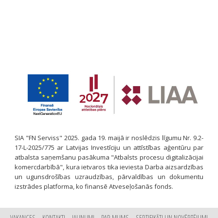
SIA "FN Serviss" 2025. gada 19. maijā ir noslēdzis līgumu Nr. 9.2-
17-L-2025/775 ar Latvijas Investīciju un attīstības aģentūru par
atbalsta saņemšanu pasākuma "Atbalsts procesu digitalizācijai
komercdarbībā", kura ietvaros tika ieviesta Darba aizsardzības
un ugunsdrošības uzraudzības, pārvaldības un dokumentu
izstrādes platforma, ko finansē Atveseļošanās fonds.
VAKANCES
KONTAKTI
JAUNUMI
PAR MUMS
SERTIFIKĀTI UN NOVĒRTĒJUMI