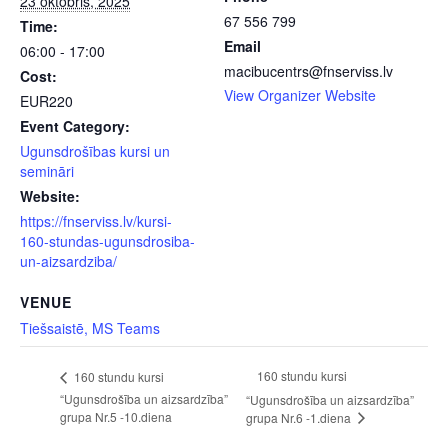
23 oktobris, 2025
67 556 799
Time:
Email
06:00 - 17:00
macibucentrs@fnserviss.lv
Cost:
View Organizer Website
EUR220
Event Category:
Ugunsdrošības kursi un
semināri
Website:
https://fnserviss.lv/kursi-
160-stundas-ugunsdrosiba-
un-aizsardziba/
VENUE
Tiešsaistē, MS Teams
160 stundu kursi
160 stundu kursi
“Ugunsdrošība un aizsardzība”
“Ugunsdrošība un aizsardzība”
grupa Nr.5 -10.diena
grupa Nr.6 -1.diena