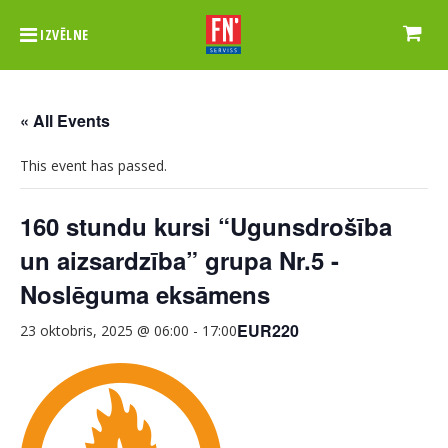
IZVĒLNE
« All Events
This event has passed.
160 stundu kursi “Ugunsdrošība
un aizsardzība” grupa Nr.5 -
Noslēguma eksāmens
EUR220
23 oktobris, 2025 @ 06:00
-
17:00