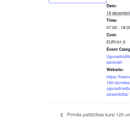
Date:
19 decembri
Time:
07:00 - 18:0
Cost:
EUR161,5
Event Categ
Ugunsdrošīb
semināri
Website:
https://fnserv
160-stundas
ugunsdrosib
aizsardziba/
Pirmās palīdzības kursi 12h un