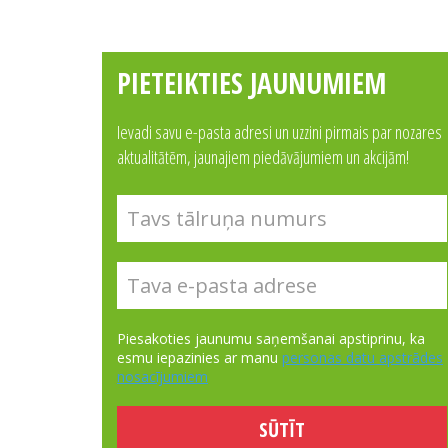
PIETEIKTIES JAUNUMIEM
Ievadi savu e-pasta adresi un uzzini pirmais par nozares
aktualitātēm, jaunajiem piedāvājumiem un akcijām!
Piesakoties jaunumu saņemšanai apstiprinu, ka
esmu iepazinies ar manu
personas datu apstrādes
nosacījumiem