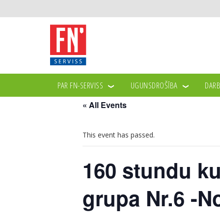
PAR FN-SERVISS
UGUNSDROŠĪBA
DARB
« All Events
This event has passed.
160 stundu ku
grupa Nr.6 -