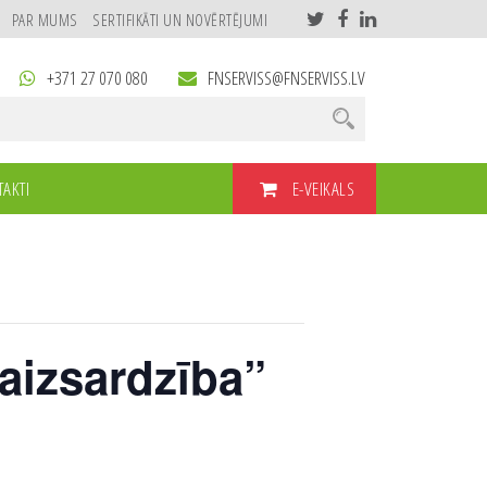
PAR MUMS
SERTIFIKĀTI UN NOVĒRTĒJUMI
+371 27 070 080
FNSERVISS@FNSERVISS.LV
E-VEIKALS
AKTI
aizsardzība”