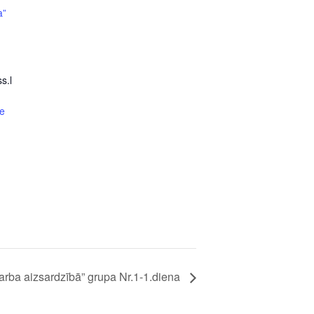
a”
s.l
e
arba aizsardzībā” grupa Nr.1-1.diena