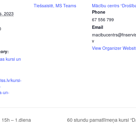
Tiešsaistē, MS Teams
Mācību centrs “Drošīb
Phone
s, 2023
67 556 799
Email
0
macibucentrs@fnservis
v
View Organizer Websit
ory:
as kursi un
iss.lv/kursi-
-
a-un-
 15h – 1.diena
60 stundu pamatlīmeņa kursi “D