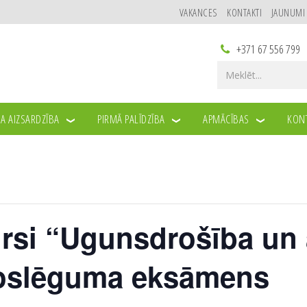
VAKANCES
KONTAKTI
JAUNUMI
+371 67 556 799
A AIZSARDZĪBA
PIRMĀ PALĪDZĪBA
APMĀCĪBAS
KONT
rsi “Ugunsdrošība un 
Noslēguma eksāmens