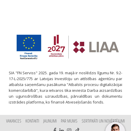
SIA "FN Serviss" 2025. gada 19. maijā ir noslēdzis līgumu Nr. 9.2-
17-L-2025/775 ar Latvijas Investīciju un attīstības aģentūru par
atbalsta saņemšanu pasākuma "Atbalsts procesu digitalizācijai
komercdarbībā", kura ietvaros tika ieviesta Darba aizsardzības
un ugunsdrošības uzraudzības, pārvaldības un dokumentu
izstrādes platforma, ko finansē Atveseļošanās fonds.
VAKANCES
KONTAKTI
JAUNUMI
PAR MUMS
SERTIFIKĀTI UN NOVĒRTĒJUMI