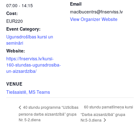
Email
07:00 - 14:15
macibucentrs@fnserviss.lv
Cost:
View Organizer Website
EUR220
Event Category:
Ugunsdrošības kursi un
semināri
Website:
https://fnserviss.lv/kursi-
160-stundas-ugunsdrosiba-
un-aizsardziba/
VENUE
Tiešsaistē, MS Teams
60 stundu pamatlīmeņa kursi
40 stundu programma “Uzticības
persona darba aizsardzībā” grupa
“Darba aizsardzībā” grupa
Nr. 5-2.diena
Nr.5-3.diena