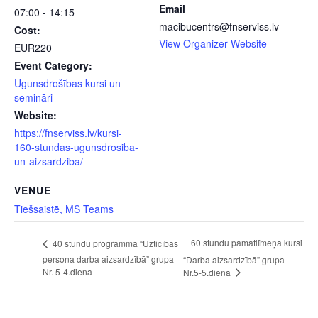
Email
07:00 - 14:15
macibucentrs@fnserviss.lv
Cost:
View Organizer Website
EUR220
Event Category:
Ugunsdrošības kursi un
semināri
Website:
https://fnserviss.lv/kursi-
160-stundas-ugunsdrosiba-
un-aizsardziba/
VENUE
Tiešsaistē, MS Teams
60 stundu pamatlīmeņa kursi
40 stundu programma “Uzticības
persona darba aizsardzībā” grupa
“Darba aizsardzībā” grupa
Nr. 5-4.diena
Nr.5-5.diena