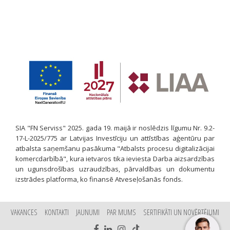
SIA "FN Serviss" 2025. gada 19. maijā ir noslēdzis līgumu Nr. 9.2-
17-L-2025/775 ar Latvijas Investīciju un attīstības aģentūru par
atbalsta saņemšanu pasākuma "Atbalsts procesu digitalizācijai
komercdarbībā", kura ietvaros tika ieviesta Darba aizsardzības
un ugunsdrošības uzraudzības, pārvaldības un dokumentu
izstrādes platforma, ko finansē Atveseļošanās fonds.
VAKANCES
KONTAKTI
JAUNUMI
PAR MUMS
SERTIFIKĀTI UN NOVĒRTĒJUMI