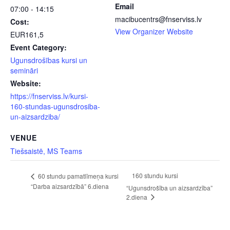
Email
07:00 - 14:15
macibucentrs@fnserviss.lv
Cost:
View Organizer Website
EUR161,5
Event Category:
Ugunsdrošības kursi un
semināri
Website:
https://fnserviss.lv/kursi-
160-stundas-ugunsdrosiba-
un-aizsardziba/
VENUE
Tiešsaistē, MS Teams
160 stundu kursi
60 stundu pamatlīmeņa kursi
“Darba aizsardzībā” 6.diena
“Ugunsdrošība un aizsardzība”
2.diena