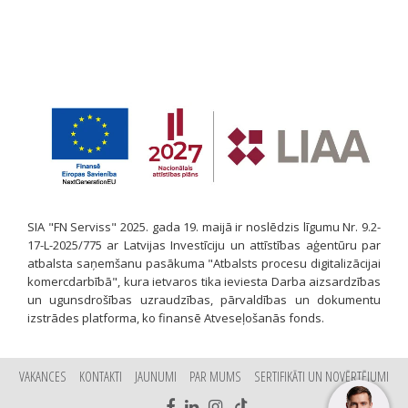
SIA "FN Serviss" 2025. gada 19. maijā ir noslēdzis līgumu Nr. 9.2-
17-L-2025/775 ar Latvijas Investīciju un attīstības aģentūru par
atbalsta saņemšanu pasākuma "Atbalsts procesu digitalizācijai
komercdarbībā", kura ietvaros tika ieviesta Darba aizsardzības
un ugunsdrošības uzraudzības, pārvaldības un dokumentu
izstrādes platforma, ko finansē Atveseļošanās fonds.
VAKANCES
KONTAKTI
JAUNUMI
PAR MUMS
SERTIFIKĀTI UN NOVĒRTĒJUMI