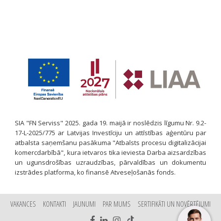
SIA "FN Serviss" 2025. gada 19. maijā ir noslēdzis līgumu Nr. 9.2-
17-L-2025/775 ar Latvijas Investīciju un attīstības aģentūru par
atbalsta saņemšanu pasākuma "Atbalsts procesu digitalizācijai
komercdarbībā", kura ietvaros tika ieviesta Darba aizsardzības
un ugunsdrošības uzraudzības, pārvaldības un dokumentu
izstrādes platforma, ko finansē Atveseļošanās fonds.
VAKANCES
KONTAKTI
JAUNUMI
PAR MUMS
SERTIFIKĀTI UN NOVĒRTĒJUMI