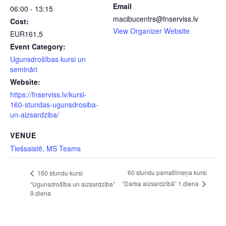
Email
06:00 - 13:15
macibucentrs@fnserviss.lv
Cost:
View Organizer Website
EUR161,5
Event Category:
Ugunsdrošības kursi un
semināri
Website:
https://fnserviss.lv/kursi-
160-stundas-ugunsdrosiba-
un-aizsardziba/
VENUE
Tiešsaistē, MS Teams
60 stundu pamatlīmeņa kursi
160 stundu kursi
“Darba aizsardzībā” 1.diena
“Ugunsdrošība un aizsardzība”
9.diena