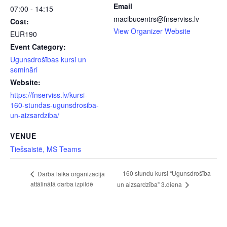
Email
07:00 - 14:15
macibucentrs@fnserviss.lv
Cost:
View Organizer Website
EUR190
Event Category:
Ugunsdrošības kursi un
semināri
Website:
https://fnserviss.lv/kursi-
160-stundas-ugunsdrosiba-
un-aizsardziba/
VENUE
Tiešsaistē, MS Teams
160 stundu kursi “Ugunsdrošība
Darba laika organizācija
attālinātā darba izpildē
un aizsardzība” 3.diena