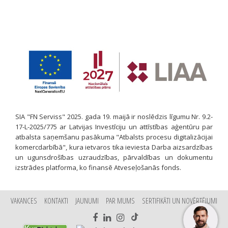
SIA "FN Serviss" 2025. gada 19. maijā ir noslēdzis līgumu Nr. 9.2-
17-L-2025/775 ar Latvijas Investīciju un attīstības aģentūru par
atbalsta saņemšanu pasākuma "Atbalsts procesu digitalizācijai
komercdarbībā", kura ietvaros tika ieviesta Darba aizsardzības
un ugunsdrošības uzraudzības, pārvaldības un dokumentu
izstrādes platforma, ko finansē Atveseļošanās fonds.
VAKANCES
KONTAKTI
JAUNUMI
PAR MUMS
SERTIFIKĀTI UN NOVĒRTĒJUMI