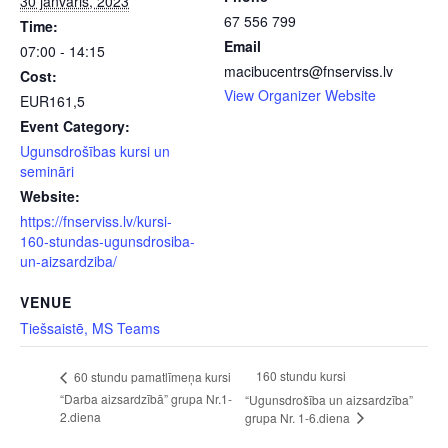
30 janvāris, 2023
67 556 799
Time:
Email
07:00 - 14:15
macibucentrs@fnserviss.lv
Cost:
View Organizer Website
EUR161,5
Event Category:
Ugunsdrošības kursi un
semināri
Website:
https://fnserviss.lv/kursi-
160-stundas-ugunsdrosiba-
un-aizsardziba/
VENUE
Tiešsaistē, MS Teams
160 stundu kursi
60 stundu pamatlīmeņa kursi
“Darba aizsardzībā” grupa Nr.1-
“Ugunsdrošība un aizsardzība”
2.diena
grupa Nr. 1-6.diena