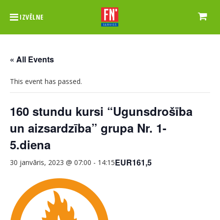
IZVĒLNE
« All Events
This event has passed.
160 stundu kursi “Ugunsdrošība
un aizsardzība” grupa Nr. 1-
5.diena
EUR161,5
30 janvāris, 2023 @ 07:00
-
14:15