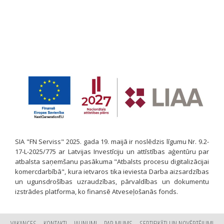
SIA "FN Serviss" 2025. gada 19. maijā ir noslēdzis līgumu Nr. 9.2-
17-L-2025/775 ar Latvijas Investīciju un attīstības aģentūru par
atbalsta saņemšanu pasākuma "Atbalsts procesu digitalizācijai
komercdarbībā", kura ietvaros tika ieviesta Darba aizsardzības
un ugunsdrošības uzraudzības, pārvaldības un dokumentu
izstrādes platforma, ko finansē Atveseļošanās fonds.
VAKANCES
KONTAKTI
JAUNUMI
PAR MUMS
SERTIFIKĀTI UN NOVĒRTĒJUMI