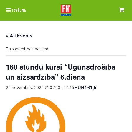
IZVĒLNE
« All Events
This event has passed.
160 stundu kursi “Ugunsdrošība
un aizsardzība” 6.diena
EUR161,5
22 novembris, 2022 @ 07:00
-
14:15