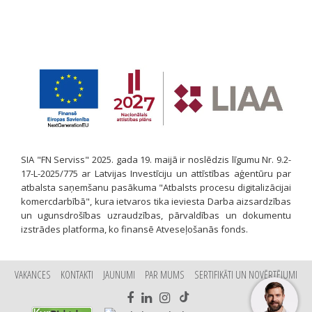
SIA "FN Serviss" 2025. gada 19. maijā ir noslēdzis līgumu Nr. 9.2-
17-L-2025/775 ar Latvijas Investīciju un attīstības aģentūru par
atbalsta saņemšanu pasākuma "Atbalsts procesu digitalizācijai
komercdarbībā", kura ietvaros tika ieviesta Darba aizsardzības
un ugunsdrošības uzraudzības, pārvaldības un dokumentu
izstrādes platforma, ko finansē Atveseļošanās fonds.
VAKANCES
KONTAKTI
JAUNUMI
PAR MUMS
SERTIFIKĀTI UN NOVĒRTĒJUMI