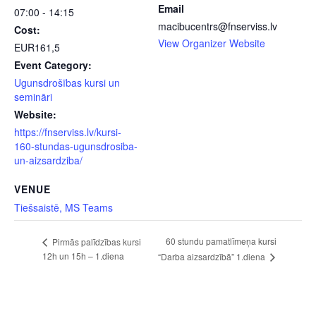
Email
07:00 - 14:15
macibucentrs@fnserviss.lv
Cost:
View Organizer Website
EUR161,5
Event Category:
Ugunsdrošības kursi un
semināri
Website:
https://fnserviss.lv/kursi-
160-stundas-ugunsdrosiba-
un-aizsardziba/
VENUE
Tiešsaistē, MS Teams
60 stundu pamatlīmeņa kursi
Pirmās palīdzības kursi
12h un 15h – 1.diena
“Darba aizsardzībā” 1.diena