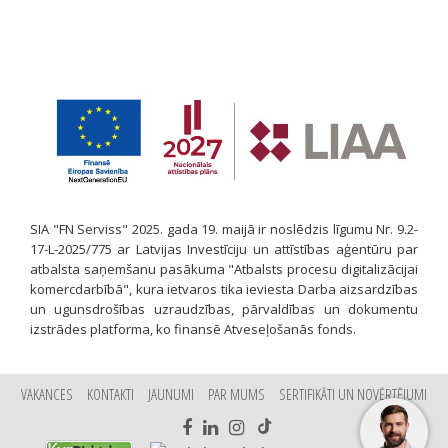
SIA "FN Serviss" 2025. gada 19. maijā ir noslēdzis līgumu Nr. 9.2-
17-L-2025/775 ar Latvijas Investīciju un attīstības aģentūru par
atbalsta saņemšanu pasākuma "Atbalsts procesu digitalizācijai
komercdarbībā", kura ietvaros tika ieviesta Darba aizsardzības
un ugunsdrošības uzraudzības, pārvaldības un dokumentu
izstrādes platforma, ko finansē Atveseļošanās fonds.
VAKANCES
KONTAKTI
JAUNUMI
PAR MUMS
SERTIFIKĀTI UN NOVĒRTĒJUMI