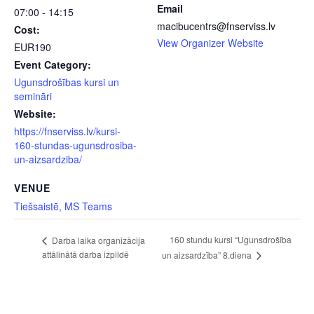
Email
07:00 - 14:15
macibucentrs@fnserviss.lv
Cost:
View Organizer Website
EUR190
Event Category:
Ugunsdrošības kursi un
semināri
Website:
https://fnserviss.lv/kursi-
160-stundas-ugunsdrosiba-
un-aizsardziba/
VENUE
Tiešsaistē, MS Teams
160 stundu kursi “Ugunsdrošība
Darba laika organizācija
attālinātā darba izpildē
un aizsardzība” 8.diena