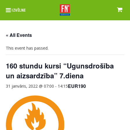
IZVĒLNE
« All Events
This event has passed.
160 stundu kursi “Ugunsdrošība
un aizsardzība” 7.diena
EUR190
31 janvāris, 2022 @ 07:00
-
14:15