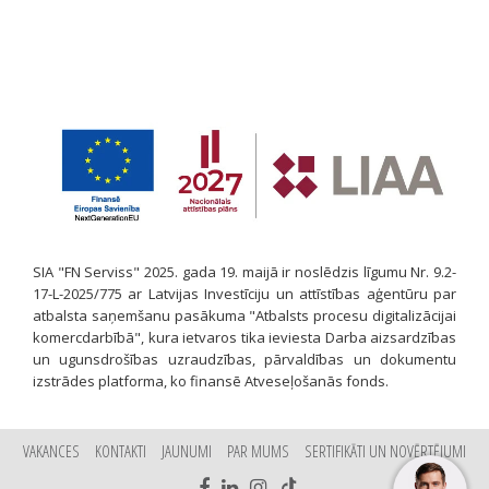
SIA "FN Serviss" 2025. gada 19. maijā ir noslēdzis līgumu Nr. 9.2-
17-L-2025/775 ar Latvijas Investīciju un attīstības aģentūru par
atbalsta saņemšanu pasākuma "Atbalsts procesu digitalizācijai
komercdarbībā", kura ietvaros tika ieviesta Darba aizsardzības
un ugunsdrošības uzraudzības, pārvaldības un dokumentu
izstrādes platforma, ko finansē Atveseļošanās fonds.
VAKANCES
KONTAKTI
JAUNUMI
PAR MUMS
SERTIFIKĀTI UN NOVĒRTĒJUMI