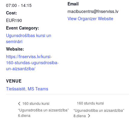
Email
07:00 - 14:15
macibucentrs@fnserviss.lv
Cost:
View Organizer Website
EUR190
Event Category:
Ugunsdrošības kursi un
semināri
Website:
https://fnserviss.lv/kursi-
160-stundas-ugunsdrosiba-
un-aizsardziba/
VENUE
Tiešsaistē, MS Teams
160 stundu kursi
160 stundu kursi
“Ugunsdrošība un aizsardzība”
“Ugunsdrošība un aizsardzība”
6.diena
8.diena