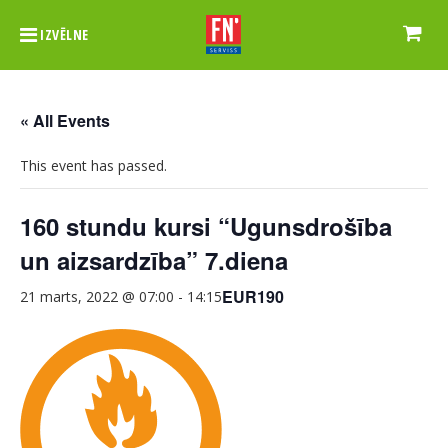
IZVĒLNE
« All Events
This event has passed.
160 stundu kursi “Ugunsdrošība
un aizsardzība” 7.diena
EUR190
21 marts, 2022 @ 07:00
-
14:15